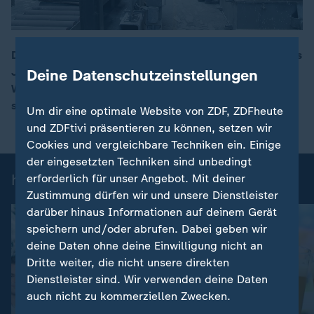
Die sogenannten Wirtschaftsweisen erwarten für dieses
Jahr aufgrund des Iran-Kriegs nur noch 0,5 Prozent
Deine Datenschutzeinstellungen
00:17
Wachstum. Zu rechnen ist zudem mit höherer Inflation
sowie steigenden Sozialabgaben.
Um dir eine optimale Website von ZDF, ZDFheute
und ZDFtivi präsentieren zu können, setzen wir
Cookies und vergleichbare Techniken ein. Einige
der eingesetzten Techniken sind unbedingt
heute-Nachrichten: Einzelbeiträge
erforderlich für unser Angebot. Mit deiner
Zustimmung dürfen wir und unsere Dienstleister
darüber hinaus Informationen auf deinem Gerät
speichern und/oder abrufen. Dabei geben wir
deine Daten ohne deine Einwilligung nicht an
Dritte weiter, die nicht unsere direkten
Dienstleister sind. Wir verwenden deine Daten
auch nicht zu kommerziellen Zwecken.