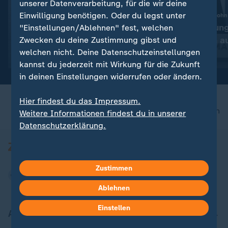
unserer Datenverarbeitung, für die wir deine
Einwilligung benötigen. Oder du legst unter
:
Keine weiteren Drohungen und Kriegsende
BBC-Interview mit Sohn
Straße von Hormus: Iran
Krebserkrankun
"Einstellungen/Ablehnen" fest, welchen
erweitert Forderungen an
Biden hat sich a
Zwecken du deine Zustimmung gibst und
welchen nicht. Deine Datenschutzeinstellungen
USA
mit Video
0:24
mit Video
0:20
kannst du jederzeit mit Wirkung für die Zukunft
in deinen Einstellungen widerrufen oder ändern.
Hier findest du das Impressum.
nach oben
Weitere Informationen findest du in unserer
Datenschutzerklärung.
Zustimmen
Ablehnen
Einstellen
Aktuell bei ZDFheute