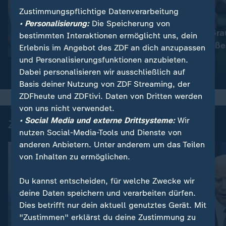
Zustimmungspflichtige Datenverarbeitung
:
Nachrichten | heute
• Personalisierung:
Die Speicherung von
Immer mehr Bra
:
Wetter
bestimmten Interaktionen ermöglicht uns, dein
So wird das Wetter
müssen schließe
Erlebnis im Angebot des ZDF an dich anzupassen
und Personalisierungsfunktionen anzubieten.
Video
1:17
Video
1:33
Dabei personalisieren wir ausschließlich auf
Basis deiner Nutzung von ZDF Streaming, der
ZDFheute und ZDFtivi. Daten von Dritten werden
von uns nicht verwendet.
• Social Media und externe Drittsysteme:
Wir
Zuletzt auf ZDFheute veröffentlicht
nutzen Social-Media-Tools und Dienste von
anderen Anbietern. Unter anderem um das Teilen
von Inhalten zu ermöglichen.
Du kannst entscheiden, für welche Zwecke wir
deine Daten speichern und verarbeiten dürfen.
Dies betrifft nur dein aktuell genutztes Gerät. Mit
"Zustimmen" erklärst du deine Zustimmung zu