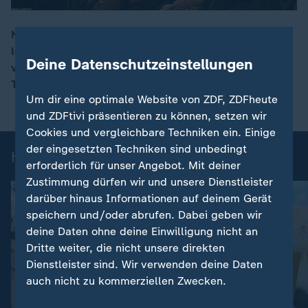
Nachdem das iranische Regime die Proteste der
letzten Tage brutal niedergeschlagen hat, herrscht
00:18
Deine Datenschutzeinstellungen
vorerst Ruhe. Anhänger Khameneis forden die
Todesstrafe.
Um dir eine optimale Website von ZDF, ZDFheute
und ZDFtivi präsentieren zu können, setzen wir
Cookies und vergleichbare Techniken ein. Einige
der eingesetzten Techniken sind unbedingt
heute-Nachrichten: Einzelbeiträge
erforderlich für unser Angebot. Mit deiner
Zustimmung dürfen wir und unsere Dienstleister
darüber hinaus Informationen auf deinem Gerät
speichern und/oder abrufen. Dabei geben wir
deine Daten ohne deine Einwilligung nicht an
Dritte weiter, die nicht unsere direkten
Dienstleister sind. Wir verwenden deine Daten
auch nicht zu kommerziellen Zwecken.