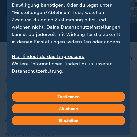
:
BBC-Interview mit Sohn Hunter
TV-Programm am Sonnt
Einwilligung benötigen. Oder du legst unter
Krebserkrankung von Joe
Kein Fernsehgar
"Einstellungen/Ablehnen" fest, welchen
Biden hat sich ausgebreitet
mit Giovanni Zar
Zwecken du deine Zustimmung gibst und
hat
mit Video
0:20
mit Video
0:38
welchen nicht. Deine Datenschutzeinstellungen
kannst du jederzeit mit Wirkung für die Zukunft
in deinen Einstellungen widerrufen oder ändern.
Hier findest du das Impressum.
nach oben
Weitere Informationen findest du in unserer
Datenschutzerklärung.
Zustimmen
Ablehnen
Aktuell bei ZDFheute
Einstellen
Zuletzt veröffentlicht