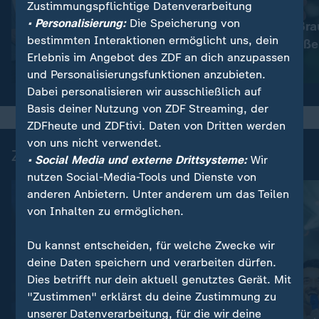
Zustimmungspflichtige Datenverarbeitung
:
Nachrichten | heute
• Personalisierung:
Die Speicherung von
Immer mehr Bra
:
Wetter
bestimmten Interaktionen ermöglicht uns, dein
So wird das Wetter
müssen schließe
Erlebnis im Angebot des ZDF an dich anzupassen
Video
1:17
Video
1:33
und Personalisierungsfunktionen anzubieten.
Dabei personalisieren wir ausschließlich auf
Basis deiner Nutzung von ZDF Streaming, der
ZDFheute und ZDFtivi. Daten von Dritten werden
von uns nicht verwendet.
Zuletzt auf ZDFheute veröffentlicht
• Social Media und externe Drittsysteme:
Wir
nutzen Social-Media-Tools und Dienste von
anderen Anbietern. Unter anderem um das Teilen
von Inhalten zu ermöglichen.
Du kannst entscheiden, für welche Zwecke wir
deine Daten speichern und verarbeiten dürfen.
Dies betrifft nur dein aktuell genutztes Gerät. Mit
"Zustimmen" erklärst du deine Zustimmung zu
unserer Datenverarbeitung, für die wir deine