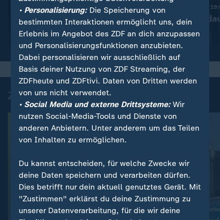
Diskussion um bessere
Nachrichten | heute 19
• Personalisierung:
Die Speicherung von
Drohnenabwehr
Ermittlungen da
bestimmten Interaktionen ermöglicht uns, dein
Erlebnis im Angebot des ZDF an dich anzupassen
Video
1:53
Video
1:37
und Personalisierungsfunktionen anzubieten.
Dabei personalisieren wir ausschließlich auf
Basis deiner Nutzung von ZDF Streaming, der
ZDFheute und ZDFtivi. Daten von Dritten werden
von uns nicht verwendet.
Zuletzt auf ZDFheute veröffentlicht
• Social Media und externe Drittsysteme:
Wir
nutzen Social-Media-Tools und Dienste von
anderen Anbietern. Unter anderem um das Teilen
von Inhalten zu ermöglichen.
Du kannst entscheiden, für welche Zwecke wir
deine Daten speichern und verarbeiten dürfen.
Dies betrifft nur dein aktuell genutztes Gerät. Mit
"Zustimmen" erklärst du deine Zustimmung zu
:
unserer Datenverarbeitung, für die wir deine
Fangschrecke breitet sich aus
Pop-up-Freibad in Berlin