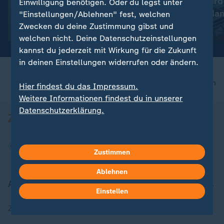
Mehr Sichtungen von
Volksbühne wird
Einwilligung benötigen. Oder du legst unter
Gottesanbeterinnen als je
"Volksbad": Pla
"Einstellungen/Ablehnen" fest, welchen
zuvor
Protest
Zwecken du deine Zustimmung gibst und
mit Video
0:32
mit Video
4:34
welchen nicht. Deine Datenschutzeinstellungen
kannst du jederzeit mit Wirkung für die Zukunft
in deinen Einstellungen widerrufen oder ändern.
nach oben
Hier findest du das Impressum.
Weitere Informationen findest du in unserer
Datenschutzerklärung.
Zustimmen
Ablehnen
Aktuell bei ZDFheute
Einstellen
Zuletzt veröffentlicht