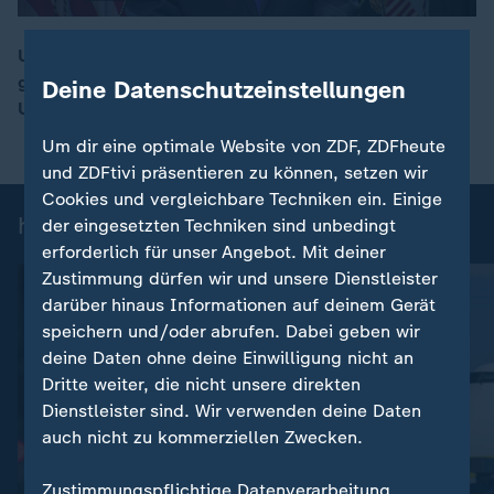
US-Präsident Donald Trump kündigt einen neuen
globalen Zoll von 15 Prozent auf alle Importe in die
Deine Datenschutzeinstellungen
00:17
USA an.
Um dir eine optimale Website von ZDF, ZDFheute
und ZDFtivi präsentieren zu können, setzen wir
Cookies und vergleichbare Techniken ein. Einige
heute 19:00 Uhr: Einzelbeiträge
der eingesetzten Techniken sind unbedingt
erforderlich für unser Angebot. Mit deiner
Zustimmung dürfen wir und unsere Dienstleister
darüber hinaus Informationen auf deinem Gerät
speichern und/oder abrufen. Dabei geben wir
deine Daten ohne deine Einwilligung nicht an
Dritte weiter, die nicht unsere direkten
Dienstleister sind. Wir verwenden deine Daten
auch nicht zu kommerziellen Zwecken.
:
Nachrichten | heute 19:00 Uhr
Zustimmungspflichtige Datenverarbeitung