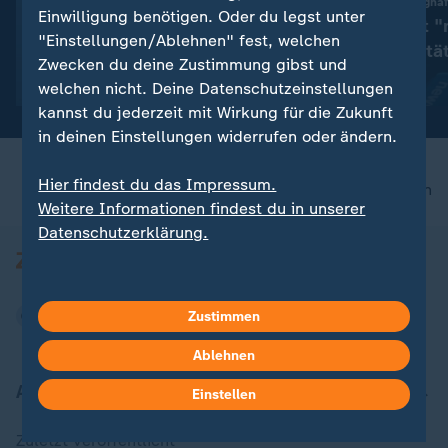
:
Machtkampf im Weltfußball
Drohnenfund am Flughaf
Einwilligung benötigen. Oder du legst unter
WM-Endspiel 2030 an
Dobrindt sieht "
"Einstellungen/Ablehnen" fest, welchen
Marokko versprochen? FIFA
Gefahrenqualitä
Zwecken du deine Zustimmung gibst und
dementiert
mit Video
0:24
mit Video
1:46
welchen nicht. Deine Datenschutzeinstellungen
kannst du jederzeit mit Wirkung für die Zukunft
in deinen Einstellungen widerrufen oder ändern.
Hier findest du das Impressum.
nach oben
Weitere Informationen findest du in unserer
Datenschutzerklärung.
Zustimmen
Ablehnen
Aktuell bei ZDFheute
Einstellen
Zuletzt veröffentlicht