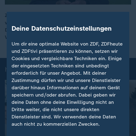
Zunächst begründete Donald Trump die Angriffe auf
venezolanische Boote mit dem Kampf gegen
00:17
Deine Datenschutzeinstellungen
Drogenschmuggel. Nun sind damals verstaatlichte Öl-
Vorkommen von US-Firmen das offizielle Motiv.
Um dir eine optimale Website von ZDF, ZDFheute
und ZDFtivi präsentieren zu können, setzen wir
Cookies und vergleichbare Techniken ein. Einige
der eingesetzten Techniken sind unbedingt
heute-Nachrichten: Einzelbeiträge
erforderlich für unser Angebot. Mit deiner
Zustimmung dürfen wir und unsere Dienstleister
darüber hinaus Informationen auf deinem Gerät
speichern und/oder abrufen. Dabei geben wir
deine Daten ohne deine Einwilligung nicht an
Dritte weiter, die nicht unsere direkten
Dienstleister sind. Wir verwenden deine Daten
auch nicht zu kommerziellen Zwecken.