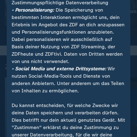
Zustimmungspflichtige Datenverarbeitung
:
Nachrichten | heute
• Personalisierung:
Die Speicherung von
Mehr Prävention
:
Wetter
bestimmten Interaktionen ermöglicht uns, dein
So wird das Wetter
Waldbrände
Erlebnis im Angebot des ZDF an dich anzupassen
Video
1:20
Video
1:32
und Personalisierungsfunktionen anzubieten.
Dabei personalisieren wir ausschließlich auf
Basis deiner Nutzung von ZDF Streaming, der
ZDFheute und ZDFtivi. Daten von Dritten werden
von uns nicht verwendet.
Zuletzt auf ZDFheute veröffentlicht
• Social Media und externe Drittsysteme:
Wir
nutzen Social-Media-Tools und Dienste von
anderen Anbietern. Unter anderem um das Teilen
von Inhalten zu ermöglichen.
Du kannst entscheiden, für welche Zwecke wir
deine Daten speichern und verarbeiten dürfen.
Dies betrifft nur dein aktuell genutztes Gerät. Mit
"Zustimmen" erklärst du deine Zustimmung zu
unserer Datenverarbeitung, für die wir deine