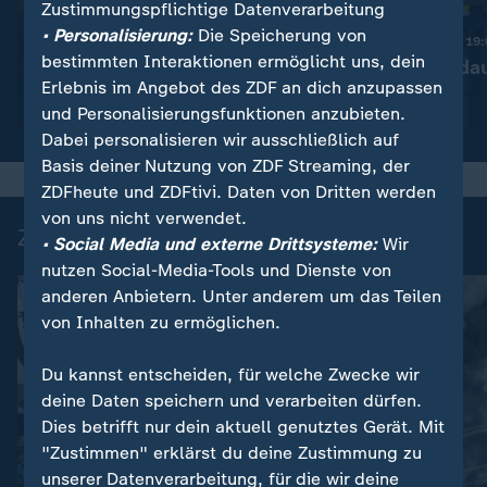
Zustimmungspflichtige Datenverarbeitung
:
Nachrichten | heute 19:00 Uhr
• Personalisierung:
Die Speicherung von
Diskussion um bessere
Nachrichten | heute 19
bestimmten Interaktionen ermöglicht uns, dein
Drohnenabwehr
Ermittlungen da
Erlebnis im Angebot des ZDF an dich anzupassen
Video
1:53
Video
1:37
und Personalisierungsfunktionen anzubieten.
Dabei personalisieren wir ausschließlich auf
Basis deiner Nutzung von ZDF Streaming, der
ZDFheute und ZDFtivi. Daten von Dritten werden
von uns nicht verwendet.
Zuletzt auf ZDFheute veröffentlicht
• Social Media und externe Drittsysteme:
Wir
nutzen Social-Media-Tools und Dienste von
anderen Anbietern. Unter anderem um das Teilen
von Inhalten zu ermöglichen.
Du kannst entscheiden, für welche Zwecke wir
deine Daten speichern und verarbeiten dürfen.
Dies betrifft nur dein aktuell genutztes Gerät. Mit
"Zustimmen" erklärst du deine Zustimmung zu
unserer Datenverarbeitung, für die wir deine