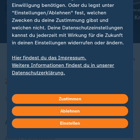
:
"Kaisermania" in Dresden
Liveblog
Einwilligung benötigen. Oder du legst unter
Bei Roland Kaiser geht
Russland greift die Ukra
"Einstellungen/Ablehnen" fest, welchen
nichts ohne die Familie
Aktuelles zum Kr
Zwecken du deine Zustimmung gibst und
Ukraine
mit Video
4:51
welchen nicht. Deine Datenschutzeinstellungen
kannst du jederzeit mit Wirkung für die Zukunft
in deinen Einstellungen widerrufen oder ändern.
Hier findest du das Impressum.
nach oben
Weitere Informationen findest du in unserer
Datenschutzerklärung.
Zustimmen
Ablehnen
Aktuell bei ZDFheute
Einstellen
Zuletzt veröffentlicht