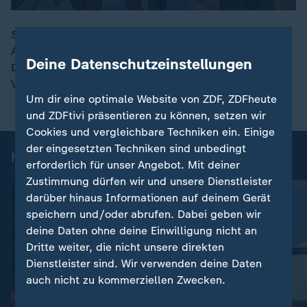
Seit heute verhandeln Gewerkschaften und
Arbeitgeber weiter über die Tarife für den öffentlichen
00:17
Deine Datenschutzeinstellungen
Dienst der Länder. Es ist bereits die dritte
Verhandlungsrunde.
Um dir eine optimale Website von ZDF, ZDFheute
und ZDFtivi präsentieren zu können, setzen wir
Cookies und vergleichbare Techniken ein. Einige
der eingesetzten Techniken sind unbedingt
heute 19:00 Uhr: Einzelbeiträge
erforderlich für unser Angebot. Mit deiner
Zustimmung dürfen wir und unsere Dienstleister
darüber hinaus Informationen auf deinem Gerät
speichern und/oder abrufen. Dabei geben wir
deine Daten ohne deine Einwilligung nicht an
Dritte weiter, die nicht unsere direkten
Dienstleister sind. Wir verwenden deine Daten
auch nicht zu kommerziellen Zwecken.