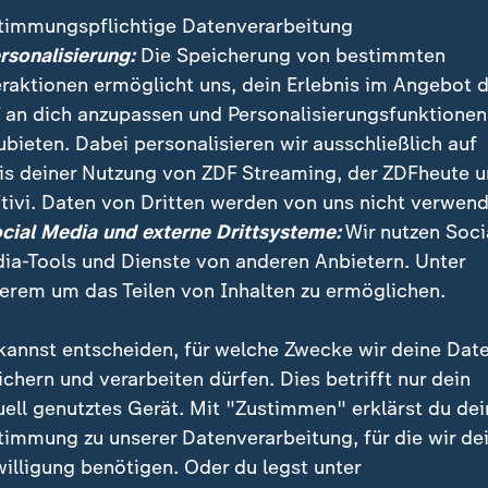
timmungspflichtige Datenverarbeitung
ersonalisierung:
Die Speicherung von bestimmten
eraktionen ermöglicht uns, dein Erlebnis im Angebot 
 an dich anzupassen und Personalisierungsfunktionen
ubieten. Dabei personalisieren wir ausschließlich auf
is deiner Nutzung von ZDF Streaming, der ZDFheute 
tivi. Daten von Dritten werden von uns nicht verwend
:
:
ichten | heute
Nachrichten | heute
ocial Media und externe Drittsysteme:
Wir nutzen Soci
nslange Haft nach
"Neue Risiken für die
ia-Tools und Dienste von anderen Anbietern. Unter
hlag
Konjunktur"
erem um das Teilen von Inhalten zu ermöglichen.
deo
1:33
Video
1:02
kannst entscheiden, für welche Zwecke wir deine Dat
ichern und verarbeiten dürfen. Dies betrifft nur dein
uell genutztes Gerät. Mit "Zustimmen" erklärst du dei
timmung zu unserer Datenverarbeitung, für die wir de
fentlicht
willigung benötigen. Oder du legst unter