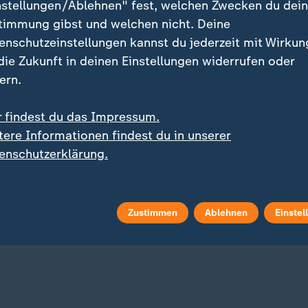
nstellungen/Ablehnen" fest, welchen Zwecken du dei
timmung gibst und welchen nicht. Deine
enschutzeinstellungen kannst du jederzeit mit Wirkun
 die Zukunft in deinen Einstellungen widerrufen oder
ern.
r findest du das Impressum.
tere Informationen findest du in unserer
:
imm-EM
Zweite Bundesliga - Energie C
enschutzerklärung.
brock verpasst dritte
"Pele" Wollitz - der Letz
ille
seiner Art?
 Video
82:36
mit Video
1:55
Zustimmen
Ablehnen
Einstel