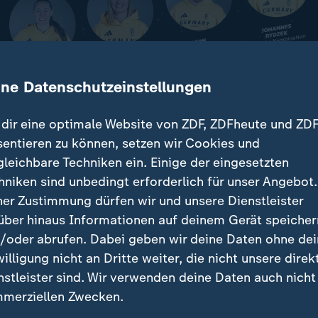
ine Datenschutzeinstellungen
dir eine optimale Website von ZDF, ZDFheute und ZDF
sentieren zu können, setzen wir Cookies und
gleichbare Techniken ein. Einige der eingesetzten
Eröffnungsfeier bereiten sich die Gastgeber in Maila
hniken sind unbedingt erforderlich für unser Angebot.
iele vor. Für die deutschen Eishockey-Spielerinnen be
ner Zustimmung dürfen wir und unsere Dienstleister
ts heute.
über hinaus Informationen auf deinem Gerät speicher
/oder abrufen. Dabei geben wir deine Daten ohne de
willigung nicht an Dritte weiter, die nicht unsere direk
nstleister sind. Wir verwenden deine Daten auch nicht
beiträge
merziellen Zwecken.