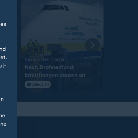
des
und
et.
:
Nachrichten | heute
Nachrichten 
al-
Nach Drohnenfund:
Diskussio
Ermittlungen dauern an
Drohnena
Video
1:34
Video
1:54
en
ne
ine