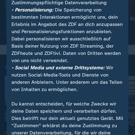
Zustimmungspflichtige Datenverarbeitung
:
Nachrichten | heute
• Personalisierung:
Die Speicherung von
Schwere russische
:
Nachrichten | heute
bestimmten Interaktionen ermöglicht uns, dein
Luftangriffe
Waldbrände in K
Erlebnis im Angebot des ZDF an dich anzupassen
Video
1:51
Video
1:18
und Personalisierungsfunktionen anzubieten.
Dabei personalisieren wir ausschließlich auf
Basis deiner Nutzung von ZDF Streaming, der
ZDFheute und ZDFtivi. Daten von Dritten werden
von uns nicht verwendet.
Zuletzt auf ZDFheute veröffentlicht
• Social Media und externe Drittsysteme:
Wir
nutzen Social-Media-Tools und Dienste von
anderen Anbietern. Unter anderem um das Teilen
von Inhalten zu ermöglichen.
Du kannst entscheiden, für welche Zwecke wir
deine Daten speichern und verarbeiten dürfen.
Dies betrifft nur dein aktuell genutztes Gerät. Mit
"Zustimmen" erklärst du deine Zustimmung zu
unserer Datenverarbeitung, für die wir deine