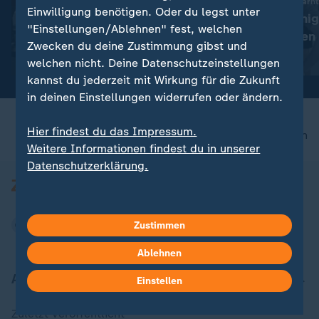
:
186 davon im Gazastreifen
Tourismusbranche warnt
Einwilligung benötigen. Oder du legst unter
2025 starben weltweit 350
Bisher nur weni
"Einstellungen/Ablehnen" fest, welchen
humanitäre Helfer
Grenzkontrollen
Zwecken du deine Zustimmung gibst und
Italien und Span
mit Video
2:39
mit Video
0:19
welchen nicht. Deine Datenschutzeinstellungen
kannst du jederzeit mit Wirkung für die Zukunft
in deinen Einstellungen widerrufen oder ändern.
Hier findest du das Impressum.
nach oben
Weitere Informationen findest du in unserer
Datenschutzerklärung.
Zustimmen
Ablehnen
Aktuell bei ZDFheute
Einstellen
Zuletzt veröffentlicht