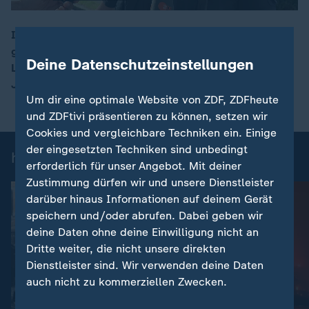
Im niedersächsischen Stade sind fünf Menschen
getötet und mehrere zum Teil schwer verletzt worden.
00:15
Deine Datenschutzeinstellungen
Laut Behörden fielen die Schüsse in einer
Jugendhilfeeinrichtung.
Um dir eine optimale Website von ZDF, ZDFheute
und ZDFtivi präsentieren zu können, setzen wir
Cookies und vergleichbare Techniken ein. Einige
der eingesetzten Techniken sind unbedingt
heute-Nachrichten: Einzelbeiträge
erforderlich für unser Angebot. Mit deiner
Zustimmung dürfen wir und unsere Dienstleister
darüber hinaus Informationen auf deinem Gerät
speichern und/oder abrufen. Dabei geben wir
deine Daten ohne deine Einwilligung nicht an
Dritte weiter, die nicht unsere direkten
Dienstleister sind. Wir verwenden deine Daten
auch nicht zu kommerziellen Zwecken.