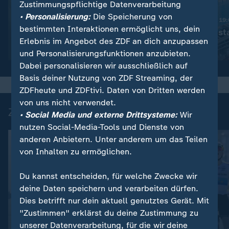
Zustimmungspflichtige Datenverarbeitung
:
Nachrichten | heute 19:00 Uhr
• Personalisierung:
Die Speicherung von
Trotz Krieg:
Nachrichten | heute 19
bestimmten Interaktionen ermöglicht uns, dein
Leihmutterschaft in der
Schwimmbad sta
Erlebnis im Angebot des ZDF an dich anzupassen
Ukraine
Video
1:38
Video
1:49
und Personalisierungsfunktionen anzubieten.
Dabei personalisieren wir ausschließlich auf
Basis deiner Nutzung von ZDF Streaming, der
ZDFheute und ZDFtivi. Daten von Dritten werden
von uns nicht verwendet.
Zuletzt auf ZDFheute veröffentlicht
• Social Media und externe Drittsysteme:
Wir
nutzen Social-Media-Tools und Dienste von
anderen Anbietern. Unter anderem um das Teilen
von Inhalten zu ermöglichen.
Du kannst entscheiden, für welche Zwecke wir
deine Daten speichern und verarbeiten dürfen.
Dies betrifft nur dein aktuell genutztes Gerät. Mit
"Zustimmen" erklärst du deine Zustimmung zu
unserer Datenverarbeitung, für die wir deine