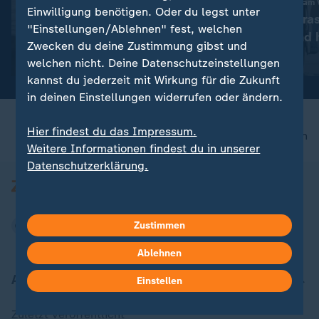
Nach Enttäuschung am 
Liveblog
Einwilligung benötigen. Oder du legst unter
Vollering überra
:
Aktuelle Entwicklungen
"Einstellungen/Ablehnen" fest, welchen
Konkurrenz und h
Iran-Krieg und Nahost-
Zwecken du deine Zustimmung gibst und
Gelb
Konflikt: Alle Nachrichten im
mit Video
0:41
welchen nicht. Deine Datenschutzeinstellungen
Liveblog
kannst du jederzeit mit Wirkung für die Zukunft
in deinen Einstellungen widerrufen oder ändern.
Hier findest du das Impressum.
nach oben
Weitere Informationen findest du in unserer
Datenschutzerklärung.
Zustimmen
Ablehnen
Aktuell bei ZDFheute
Einstellen
Zuletzt veröffentlicht