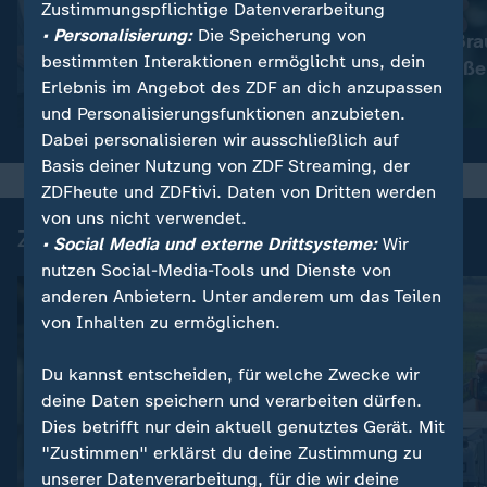
Zustimmungspflichtige Datenverarbeitung
:
Nachrichten | heute
• Personalisierung:
Die Speicherung von
Immer mehr Bra
:
Wetter
bestimmten Interaktionen ermöglicht uns, dein
So wird das Wetter
müssen schließe
Erlebnis im Angebot des ZDF an dich anzupassen
Video
1:11
Video
1:33
und Personalisierungsfunktionen anzubieten.
Dabei personalisieren wir ausschließlich auf
Basis deiner Nutzung von ZDF Streaming, der
ZDFheute und ZDFtivi. Daten von Dritten werden
von uns nicht verwendet.
Zuletzt auf ZDFheute veröffentlicht
• Social Media und externe Drittsysteme:
Wir
nutzen Social-Media-Tools und Dienste von
anderen Anbietern. Unter anderem um das Teilen
von Inhalten zu ermöglichen.
Du kannst entscheiden, für welche Zwecke wir
deine Daten speichern und verarbeiten dürfen.
Dies betrifft nur dein aktuell genutztes Gerät. Mit
"Zustimmen" erklärst du deine Zustimmung zu
unserer Datenverarbeitung, für die wir deine