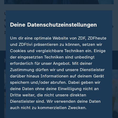
US-Präsident Donald Trump will weiter Grönland
erwerben und erklärte in seiner Rede auf dem
00:16
Deine Datenschutzeinstellungen
Weltwirtschaftsforum in Davos nur die USA könnten die
Insel schützen. Ulf Röller berichtet.
Um dir eine optimale Website von ZDF, ZDFheute
und ZDFtivi präsentieren zu können, setzen wir
Cookies und vergleichbare Techniken ein. Einige
der eingesetzten Techniken sind unbedingt
heute-Nachrichten: Einzelbeiträge
erforderlich für unser Angebot. Mit deiner
Zustimmung dürfen wir und unsere Dienstleister
darüber hinaus Informationen auf deinem Gerät
speichern und/oder abrufen. Dabei geben wir
deine Daten ohne deine Einwilligung nicht an
Dritte weiter, die nicht unsere direkten
Dienstleister sind. Wir verwenden deine Daten
auch nicht zu kommerziellen Zwecken.