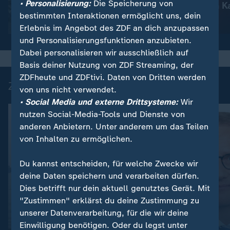
• Personalisierung:
Die Speicherung von
Luftangriffe
Waldbrände in K
bestimmten Interaktionen ermöglicht uns, dein
Video
1:51
Video
1:18
Erlebnis im Angebot des ZDF an dich anzupassen
und Personalisierungsfunktionen anzubieten.
Dabei personalisieren wir ausschließlich auf
Basis deiner Nutzung von ZDF Streaming, der
ZDFheute und ZDFtivi. Daten von Dritten werden
Zuletzt auf ZDFheute veröffentlicht
von uns nicht verwendet.
• Social Media und externe Drittsysteme:
Wir
nutzen Social-Media-Tools und Dienste von
anderen Anbietern. Unter anderem um das Teilen
von Inhalten zu ermöglichen.
Du kannst entscheiden, für welche Zwecke wir
deine Daten speichern und verarbeiten dürfen.
Dies betrifft nur dein aktuell genutztes Gerät. Mit
"Zustimmen" erklärst du deine Zustimmung zu
Liveblog
Update
unserer Datenverarbeitung, für die wir deine
:
:
Aktuelle Entwicklungen
Update am Morgen
Einwilligung benötigen. Oder du legst unter