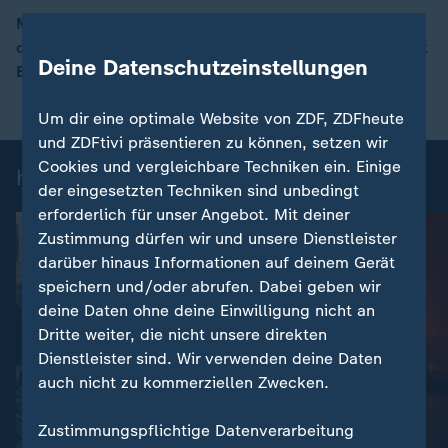
Mit dem Reformpaket will die Bundesregierung die
deutsche Wirtschaft stärken. ZDF-Börsenexperte Frank
00:16
Deine Datenschutzeinstellungen
Bethmann mit einer Einordnung.
Um dir eine optimale Website von ZDF, ZDFheute
und ZDFtivi präsentieren zu können, setzen wir
Cookies und vergleichbare Techniken ein. Einige
heute-Nachrichten: Einzelbeiträge
der eingesetzten Techniken sind unbedingt
erforderlich für unser Angebot. Mit deiner
Zustimmung dürfen wir und unsere Dienstleister
darüber hinaus Informationen auf deinem Gerät
speichern und/oder abrufen. Dabei geben wir
deine Daten ohne deine Einwilligung nicht an
Dritte weiter, die nicht unsere direkten
Dienstleister sind. Wir verwenden deine Daten
auch nicht zu kommerziellen Zwecken.
:
Nachrichten | heute
Zustimmungspflichtige Datenverarbeitung
Schwere russische
:
Nachrichten | heute