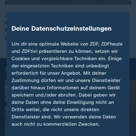
Der Bundestag hat heute ein Gesetz beschlossen, das
Gewalttäter zum Tragen einer Fußfessel verpflichten
00:16
Deine Datenschutzeinstellungen
kann. So sollen Opfer häuslicher Gewalt besser
geschützt werden.
Um dir eine optimale Website von ZDF, ZDFheute
und ZDFtivi präsentieren zu können, setzen wir
Cookies und vergleichbare Techniken ein. Einige
der eingesetzten Techniken sind unbedingt
heute-Nachrichten: Einzelbeiträge
erforderlich für unser Angebot. Mit deiner
Zustimmung dürfen wir und unsere Dienstleister
darüber hinaus Informationen auf deinem Gerät
speichern und/oder abrufen. Dabei geben wir
deine Daten ohne deine Einwilligung nicht an
Dritte weiter, die nicht unsere direkten
Dienstleister sind. Wir verwenden deine Daten
auch nicht zu kommerziellen Zwecken.