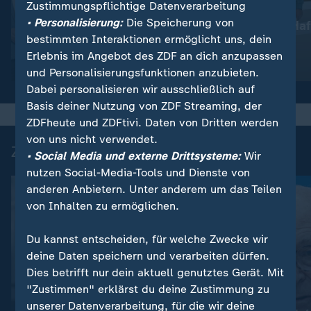
Zustimmungspflichtige Datenverarbeitung
:
Nachrichten | heute
• Personalisierung:
Die Speicherung von
Lebenslange Haf
:
Wetter
bestimmten Interaktionen ermöglicht uns, dein
So wird das Wetter
Anschlag
Erlebnis im Angebot des ZDF an dich anzupassen
Video
1:17
Video
1:33
und Personalisierungsfunktionen anzubieten.
Dabei personalisieren wir ausschließlich auf
Basis deiner Nutzung von ZDF Streaming, der
ZDFheute und ZDFtivi. Daten von Dritten werden
von uns nicht verwendet.
Zuletzt auf ZDFheute veröffentlicht
• Social Media und externe Drittsysteme:
Wir
nutzen Social-Media-Tools und Dienste von
anderen Anbietern. Unter anderem um das Teilen
von Inhalten zu ermöglichen.
Du kannst entscheiden, für welche Zwecke wir
deine Daten speichern und verarbeiten dürfen.
Dies betrifft nur dein aktuell genutztes Gerät. Mit
"Zustimmen" erklärst du deine Zustimmung zu
Interview
unserer Datenverarbeitung, für die wir deine