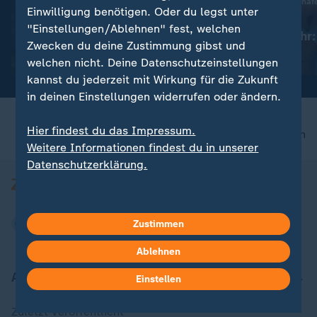
Nach Vorfall am Flughaf
Bilderserie
Einwilligung benötigen. Oder du legst unter
Ischinger zur
:
Topnews vom Transfermarkt
"Einstellungen/Ablehnen" fest, welchen
Drohnenabwehr: 
Köln verpflichtet U17-
Zwecken du deine Zustimmung gibst und
mehr zu verliere
Europameister Neves
mit Video
9:08
welchen nicht. Deine Datenschutzeinstellungen
kannst du jederzeit mit Wirkung für die Zukunft
in deinen Einstellungen widerrufen oder ändern.
Hier findest du das Impressum.
nach oben
Weitere Informationen findest du in unserer
Datenschutzerklärung.
Zustimmen
Ablehnen
Aktuell bei ZDFheute
Einstellen
Zuletzt veröffentlicht