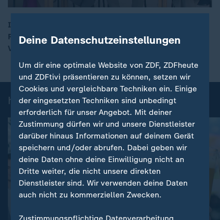
In der belgischen Gemeinde Buggenhout erfasst ein
Regionalzug an einem Bahnübergang einen Schulbus.
Deine Datenschutzeinstellungen
00:17
Vier Menschen sterben, darunter zwei Jugendliche.
Um dir eine optimale Website von ZDF, ZDFheute
und ZDFtivi präsentieren zu können, setzen wir
Cookies und vergleichbare Techniken ein. Einige
heute-Nachrichten: Einzelbeiträge
der eingesetzten Techniken sind unbedingt
erforderlich für unser Angebot. Mit deiner
Zustimmung dürfen wir und unsere Dienstleister
darüber hinaus Informationen auf deinem Gerät
speichern und/oder abrufen. Dabei geben wir
deine Daten ohne deine Einwilligung nicht an
Dritte weiter, die nicht unsere direkten
Dienstleister sind. Wir verwenden deine Daten
auch nicht zu kommerziellen Zwecken.
:
Nachrichten | heute
Zustimmungspflichtige Datenverarbeitung