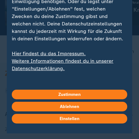
Einwilligung benötigen. Oder du legst unter
:
Topnews vom Transfermarkt
Russland greift die Ukra
"Einstellungen/Ablehnen" fest, welchen
Wolfsburgs Pejcinovic vor
Aktuelles zum Kr
Zwecken du deine Zustimmung gibst und
Wechsel nach Stuttgart
Ukraine
welchen nicht. Deine Datenschutzeinstellungen
kannst du jederzeit mit Wirkung für die Zukunft
in deinen Einstellungen widerrufen oder ändern.
nach oben
Hier findest du das Impressum.
Weitere Informationen findest du in unserer
Datenschutzerklärung.
Zustimmen
Ablehnen
Aktuell bei ZDFheute
Einstellen
Zuletzt veröffentlicht