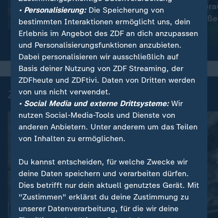
Immer mehr Bra
:
Wetter
• Personalisierung:
Die Speicherung von
So wird das Wetter
müssen schließe
bestimmten Interaktionen ermöglicht uns, dein
Erlebnis im Angebot des ZDF an dich anzupassen
Video
1:17
Video
1:33
und Personalisierungsfunktionen anzubieten.
Dabei personalisieren wir ausschließlich auf
Basis deiner Nutzung von ZDF Streaming, der
ZDFheute und ZDFtivi. Daten von Dritten werden
von uns nicht verwendet.
Zuletzt auf ZDFheute veröffentlicht
• Social Media und externe Drittsysteme:
Wir
nutzen Social-Media-Tools und Dienste von
anderen Anbietern. Unter anderem um das Teilen
von Inhalten zu ermöglichen.
Du kannst entscheiden, für welche Zwecke wir
deine Daten speichern und verarbeiten dürfen.
Dies betrifft nur dein aktuell genutztes Gerät. Mit
"Zustimmen" erklärst du deine Zustimmung zu
unserer Datenverarbeitung, für die wir deine
Bilderserie
Liveblog