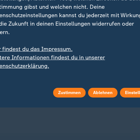
timmung gibst und welchen nicht. Deine
enschutzeinstellungen kannst du jederzeit mit Wirkun
 die Zukunft in deinen Einstellungen widerrufen oder
ern.
r findest du das Impressum.
:
:
nterview mit Sohn Hunter
TV-Programm am Sonntag
tere Informationen findest du in unserer
serkrankung von Joe
Kein Fernsehgarten: Wa
enschutzerklärung.
n hat sich ausgebreitet
mit Giovanni Zarrella zu
hat
 Video
0:20
mit Video
0:38
Zustimmen
Ablehnen
Einstel