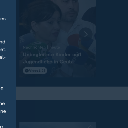
des
und
:
Nachrichten | heute
Nachrichten 
et.
igt
Unbegleitete Kinder und
Wahlkamp
al-
Jugendliche in Ceuta
Landtagsw
Anhalt
Video
1:25
Video
2:12
en
ne
ine
ne