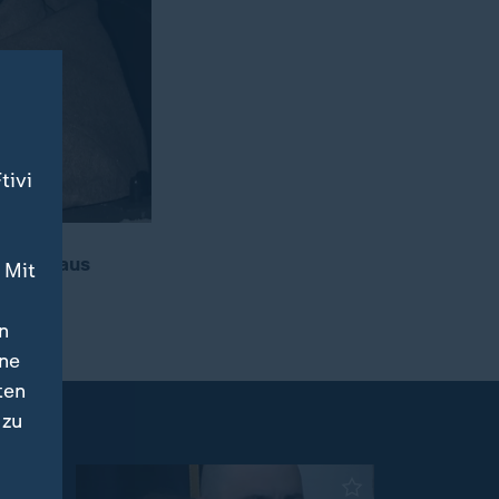
tivi
schung aus
 Mit
n
ine
ten
 zu