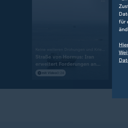
Zus
Dat
für
änd
Hie
:
Keine weiteren Drohungen und Kriegsende
BBC-I
Wei
Straße von Hormus: Iran
Kreb
Dat
erweitert Forderungen an
Bide
USA
mit Video
0:24
mit