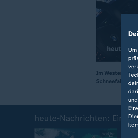
De
Um 
prä
ver
Im Westen und N
Tec
Schneefall und 
dei
00:18
00:58
dar
und
Ein
Die
heute-Nachrichten: Einzel
kom