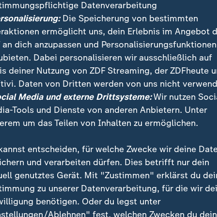
timmungspflichtige Datenverarbeitung
ersonalisierung:
Die Speicherung von bestimmten
eraktionen ermöglicht uns, dein Erlebnis im Angebot 
 an dich anzupassen und Personalisierungsfunktionen
ubieten. Dabei personalisieren wir ausschließlich auf
is deiner Nutzung von ZDF Streaming, der ZDFheute 
:
:
ichten | heute
Nachrichten | heute
tivi. Daten von Dritten werden von uns nicht verwend
r mehr Brauereien
"Deutsche Wirtschaft ze
ocial Media und externe Drittsysteme:
Wir nutzen Soci
en schließen
sich robuster"
ia-Tools und Dienste von anderen Anbietern. Unter
deo
1:33
Video
1:06
erem um das Teilen von Inhalten zu ermöglichen.
kannst entscheiden, für welche Zwecke wir deine Dat
ichern und verarbeiten dürfen. Dies betrifft nur dein
uell genutztes Gerät. Mit "Zustimmen" erklärst du dei
fentlicht
timmung zu unserer Datenverarbeitung, für die wir de
willigung benötigen. Oder du legst unter
nstellungen/Ablehnen" fest, welchen Zwecken du dei