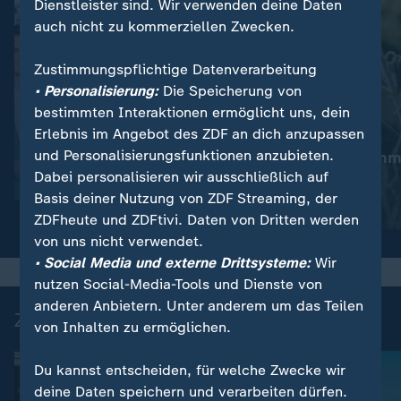
Dienstleister sind. Wir verwenden deine Daten
auch nicht zu kommerziellen Zwecken.
Zustimmungspflichtige Datenverarbeitung
• Personalisierung:
Die Speicherung von
bestimmten Interaktionen ermöglicht uns, dein
Erlebnis im Angebot des ZDF an dich anzupassen
:
Nachrichten | heute
und Personalisierungsfunktionen anzubieten.
Heißester Somm
:
Wetter
Dabei personalisieren wir ausschließlich auf
So wird das Wetter
Westeuropa
Basis deiner Nutzung von ZDF Streaming, der
Video
1:21
Video
1:44
ZDFheute und ZDFtivi. Daten von Dritten werden
von uns nicht verwendet.
• Social Media und externe Drittsysteme:
Wir
nutzen Social-Media-Tools und Dienste von
anderen Anbietern. Unter anderem um das Teilen
Zuletzt auf ZDFheute veröffentlicht
von Inhalten zu ermöglichen.
Du kannst entscheiden, für welche Zwecke wir
deine Daten speichern und verarbeiten dürfen.