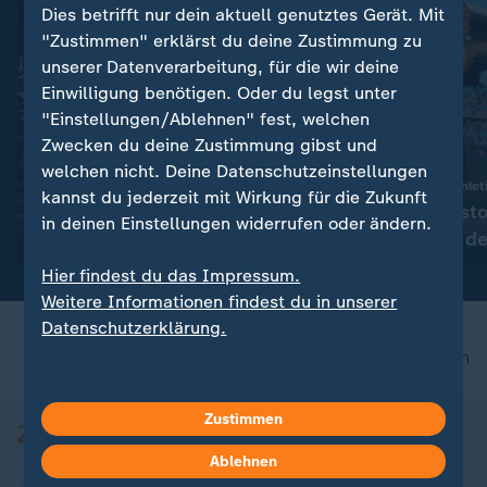
Dies betrifft nur dein aktuell genutztes Gerät. Mit
"Zustimmen" erklärst du deine Zustimmung zu
unserer Datenverarbeitung, für die wir deine
Einwilligung benötigen. Oder du legst unter
"Einstellungen/Ablehnen" fest, welchen
Zwecken du deine Zustimmung gibst und
:
Ausgleichsversuch nach Tausenden Toten
welchen nicht. Deine Datenschutzeinstellungen
Türkei und PKK: Kann das
Auftakt der Leichtathlet
kannst du jederzeit mit Wirkung für die Zukunft
Amnestiegesetz die Gräben
Bronze: Kugelst
in deinen Einstellungen widerrufen oder ändern.
schließen?
gewinnt erste d
mit Video
0:56
Medaille
Hier findest du das Impressum.
Weitere Informationen findest du in unserer
Datenschutzerklärung.
nach oben
Zustimmen
Ablehnen