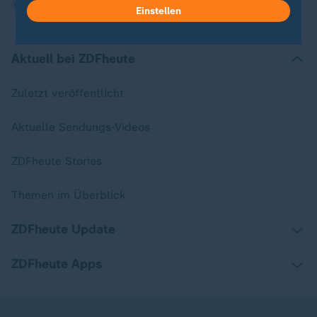
Einstellen
Aktuell bei ZDFheute
Zuletzt veröffentlicht
Aktuelle Sendungs-Videos
ZDFheute Stories
Themen im Überblick
ZDFheute Update
ZDFheute Apps