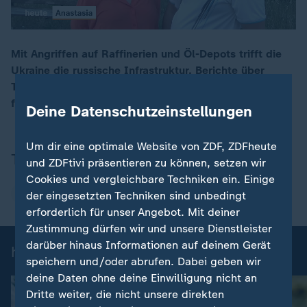
Mit Angriffen auf Raffinerien und Öl-Depots trifft die
Ukraine die russische Infrastruktur. Berichte über
00:17
Treibstoffmangel häufen sich, auf der Krim soll Benzin
für Zivilisten bereits knapp sein.
Deine Datenschutzeinstellungen
Um dir eine optimale Website von ZDF, ZDFheute
Thema
und ZDFtivi präsentieren zu können, setzen wir
Cookies und vergleichbare Techniken ein. Einige
Ukraine
der eingesetzten Techniken sind unbedingt
erforderlich für unser Angebot. Mit deiner
Zustimmung dürfen wir und unsere Dienstleister
darüber hinaus Informationen auf deinem Gerät
heute-Nachrichten: Einzelbeiträge
speichern und/oder abrufen. Dabei geben wir
deine Daten ohne deine Einwilligung nicht an
Dritte weiter, die nicht unsere direkten