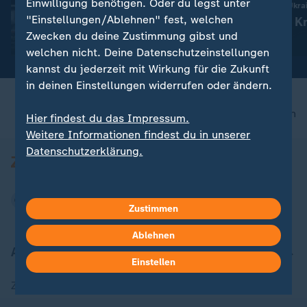
Experte: Diese Gründe
Einwilligung benötigen. Oder du legst unter
Russland greift die Ukra
sprechen gegen eine "False
"Einstellungen/Ablehnen" fest, welchen
Aktuelles zum Kr
Flag"-Aktion
Zwecken du deine Zustimmung gibst und
Ukraine
mit Video
5:39
welchen nicht. Deine Datenschutzeinstellungen
kannst du jederzeit mit Wirkung für die Zukunft
in deinen Einstellungen widerrufen oder ändern.
nach oben
Hier findest du das Impressum.
Weitere Informationen findest du in unserer
Datenschutzerklärung.
Zustimmen
Ablehnen
Aktuell bei ZDFheute
Einstellen
Zuletzt veröffentlicht