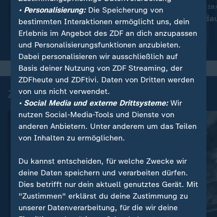
Diskussion um bessere
Nachrichten | heute 19
• Personalisierung:
Die Speicherung von
Drohnenabwehr
Ermittlungen da
bestimmten Interaktionen ermöglicht uns, dein
Erlebnis im Angebot des ZDF an dich anzupassen
Video
1:53
Video
1:37
und Personalisierungsfunktionen anzubieten.
Dabei personalisieren wir ausschließlich auf
Basis deiner Nutzung von ZDF Streaming, der
ZDFheute und ZDFtivi. Daten von Dritten werden
von uns nicht verwendet.
Zuletzt auf ZDFheute veröffentlicht
• Social Media und externe Drittsysteme:
Wir
nutzen Social-Media-Tools und Dienste von
anderen Anbietern. Unter anderem um das Teilen
von Inhalten zu ermöglichen.
Du kannst entscheiden, für welche Zwecke wir
deine Daten speichern und verarbeiten dürfen.
Dies betrifft nur dein aktuell genutztes Gerät. Mit
Interview
"Zustimmen" erklärst du deine Zustimmung zu
:
unserer Datenverarbeitung, für die wir deine
Drohnen-Vorfall am Flughafen
Liveblog