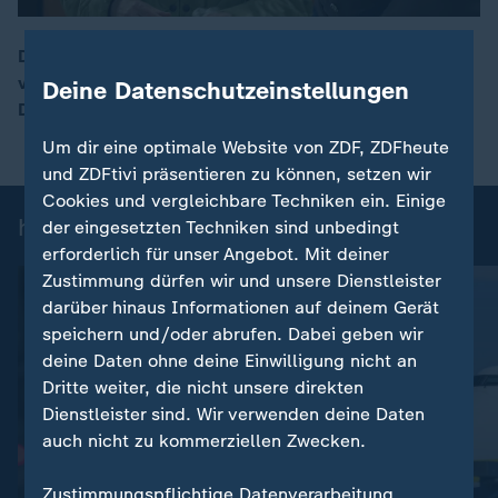
Die ukrainischen Großstädte Kiew und Charkiw waren
vergangene Nacht erneut Ziel russischer Luftangriffe.
Deine Datenschutzeinstellungen
00:17
Das ukrainische Militär zählte über 400 Angriffe.
Um dir eine optimale Website von ZDF, ZDFheute
und ZDFtivi präsentieren zu können, setzen wir
Cookies und vergleichbare Techniken ein. Einige
heute 19:00 Uhr: Einzelbeiträge
der eingesetzten Techniken sind unbedingt
erforderlich für unser Angebot. Mit deiner
Zustimmung dürfen wir und unsere Dienstleister
darüber hinaus Informationen auf deinem Gerät
speichern und/oder abrufen. Dabei geben wir
deine Daten ohne deine Einwilligung nicht an
Dritte weiter, die nicht unsere direkten
Dienstleister sind. Wir verwenden deine Daten
auch nicht zu kommerziellen Zwecken.
:
Nachrichten | heute 19:00 Uhr
Zustimmungspflichtige Datenverarbeitung