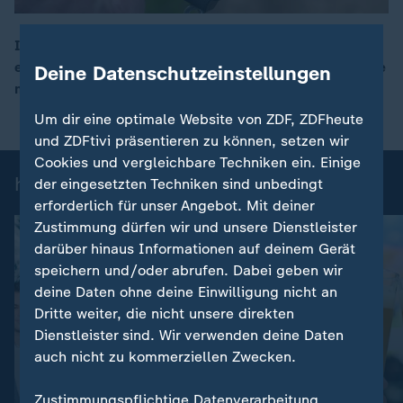
Im hohen Gras sind Rehkitze vom Traktor aus kaum zu
erkennen. Sogenannte Rehkitz-Retter bringen die Tiere
Deine Datenschutzeinstellungen
00:17
mit modernster Technik in Sicherheit.
Um dir eine optimale Website von ZDF, ZDFheute
und ZDFtivi präsentieren zu können, setzen wir
Cookies und vergleichbare Techniken ein. Einige
heute-Nachrichten: Einzelbeiträge
der eingesetzten Techniken sind unbedingt
erforderlich für unser Angebot. Mit deiner
Zustimmung dürfen wir und unsere Dienstleister
darüber hinaus Informationen auf deinem Gerät
speichern und/oder abrufen. Dabei geben wir
deine Daten ohne deine Einwilligung nicht an
Dritte weiter, die nicht unsere direkten
Dienstleister sind. Wir verwenden deine Daten
auch nicht zu kommerziellen Zwecken.
:
Nachrichten | heute
Zustimmungspflichtige Datenverarbeitung