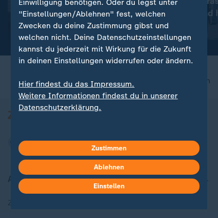
Vollering überra
Einwilligung benötigen. Oder du legst unter
:
Aktuelle Entwicklungen
Konkurrenz und h
"Einstellungen/Ablehnen" fest, welchen
Iran-Krieg und Nahost-
Gelb
Zwecken du deine Zustimmung gibst und
Konflikt: Alle Nachrichten im
mit Video
0:41
welchen nicht. Deine Datenschutzeinstellungen
Liveblog
kannst du jederzeit mit Wirkung für die Zukunft
in deinen Einstellungen widerrufen oder ändern.
nach oben
Hier findest du das Impressum.
Weitere Informationen findest du in unserer
Datenschutzerklärung.
Zustimmen
Ablehnen
Aktuell bei ZDFheute
Einstellen
Zuletzt veröffentlicht