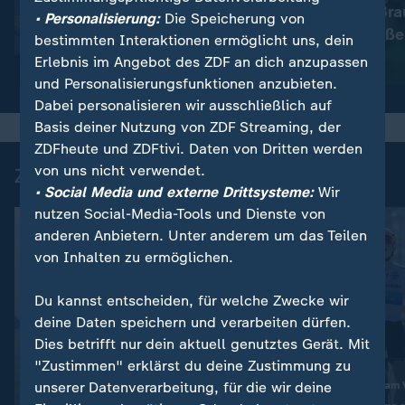
Immer mehr Bra
:
Wetter
• Personalisierung:
Die Speicherung von
So wird das Wetter
müssen schließe
bestimmten Interaktionen ermöglicht uns, dein
Erlebnis im Angebot des ZDF an dich anzupassen
Video
1:11
Video
1:33
und Personalisierungsfunktionen anzubieten.
Dabei personalisieren wir ausschließlich auf
Basis deiner Nutzung von ZDF Streaming, der
ZDFheute und ZDFtivi. Daten von Dritten werden
von uns nicht verwendet.
Zuletzt auf ZDFheute veröffentlicht
• Social Media und externe Drittsysteme:
Wir
nutzen Social-Media-Tools und Dienste von
anderen Anbietern. Unter anderem um das Teilen
von Inhalten zu ermöglichen.
Du kannst entscheiden, für welche Zwecke wir
deine Daten speichern und verarbeiten dürfen.
Dies betrifft nur dein aktuell genutztes Gerät. Mit
"Zustimmen" erklärst du deine Zustimmung zu
unserer Datenverarbeitung, für die wir deine
Nach Enttäuschung am 
Liveblog