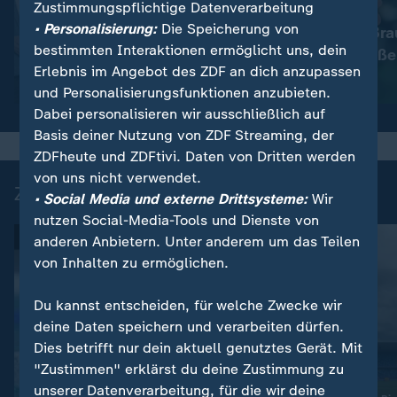
Zustimmungspflichtige Datenverarbeitung
:
Nachrichten | heute
• Personalisierung:
Die Speicherung von
Immer mehr Bra
:
Wetter
bestimmten Interaktionen ermöglicht uns, dein
So wird das Wetter
müssen schließe
Erlebnis im Angebot des ZDF an dich anzupassen
Video
1:17
Video
1:33
und Personalisierungsfunktionen anzubieten.
Dabei personalisieren wir ausschließlich auf
Basis deiner Nutzung von ZDF Streaming, der
ZDFheute und ZDFtivi. Daten von Dritten werden
von uns nicht verwendet.
Zuletzt auf ZDFheute veröffentlicht
• Social Media und externe Drittsysteme:
Wir
nutzen Social-Media-Tools und Dienste von
anderen Anbietern. Unter anderem um das Teilen
von Inhalten zu ermöglichen.
Du kannst entscheiden, für welche Zwecke wir
deine Daten speichern und verarbeiten dürfen.
Dies betrifft nur dein aktuell genutztes Gerät. Mit
"Zustimmen" erklärst du deine Zustimmung zu
unserer Datenverarbeitung, für die wir deine