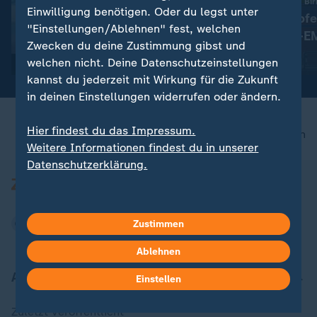
:
Comeback nach drei Jahren Pause
10. bis 16. August in B
Einwilligung benötigen. Oder du legst unter
Maya Tobehn und die
Alle Wettkämpfe
"Einstellungen/Ablehnen" fest, welchen
ungeplante Schwimm-EM
Leichtathletik-E
Zwecken du deine Zustimmung gibst und
Überblick
mit Video
1:27
mit Video
28:29
welchen nicht. Deine Datenschutzeinstellungen
kannst du jederzeit mit Wirkung für die Zukunft
in deinen Einstellungen widerrufen oder ändern.
Hier findest du das Impressum.
nach oben
Weitere Informationen findest du in unserer
Datenschutzerklärung.
Zustimmen
Ablehnen
Aktuell bei ZDFheute
Einstellen
Zuletzt veröffentlicht