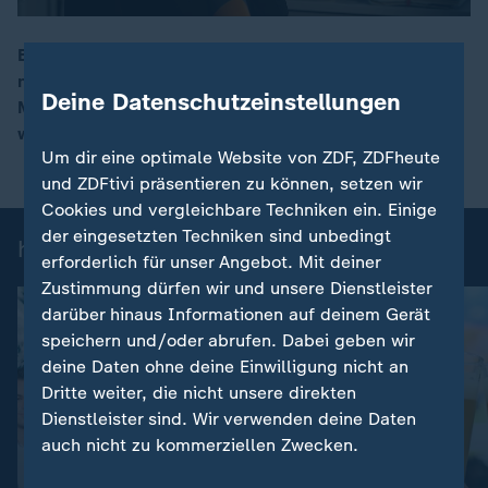
Bund und Länder wollen heute voraussichtlich einen
neuen Rechtsstaatspakt beschließen. Insgesamt 450
00:17
Deine Datenschutzeinstellungen
Millionen Euro sollen in das Justizsystem investiert
werden.
Um dir eine optimale Website von ZDF, ZDFheute
und ZDFtivi präsentieren zu können, setzen wir
Cookies und vergleichbare Techniken ein. Einige
der eingesetzten Techniken sind unbedingt
heute-Nachrichten: Einzelbeiträge
erforderlich für unser Angebot. Mit deiner
Zustimmung dürfen wir und unsere Dienstleister
darüber hinaus Informationen auf deinem Gerät
speichern und/oder abrufen. Dabei geben wir
deine Daten ohne deine Einwilligung nicht an
Dritte weiter, die nicht unsere direkten
Dienstleister sind. Wir verwenden deine Daten
auch nicht zu kommerziellen Zwecken.