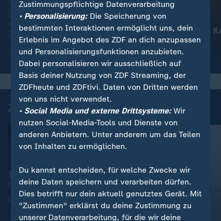
Zustimmungspflichtige Datenverarbeitung
:
Nachrichten | heute
• Personalisierung:
Die Speicherung von
Schwere russische
:
Nachrichten | heute
bestimmten Interaktionen ermöglicht uns, dein
Luftangriffe
Waldbrände in K
Erlebnis im Angebot des ZDF an dich anzupassen
Video
1:51
Video
1:18
und Personalisierungsfunktionen anzubieten.
Dabei personalisieren wir ausschließlich auf
Basis deiner Nutzung von ZDF Streaming, der
ZDFheute und ZDFtivi. Daten von Dritten werden
von uns nicht verwendet.
Zuletzt auf ZDFheute veröffentlicht
• Social Media und externe Drittsysteme:
Wir
nutzen Social-Media-Tools und Dienste von
anderen Anbietern. Unter anderem um das Teilen
von Inhalten zu ermöglichen.
Du kannst entscheiden, für welche Zwecke wir
deine Daten speichern und verarbeiten dürfen.
Dies betrifft nur dein aktuell genutztes Gerät. Mit
"Zustimmen" erklärst du deine Zustimmung zu
unserer Datenverarbeitung, für die wir deine