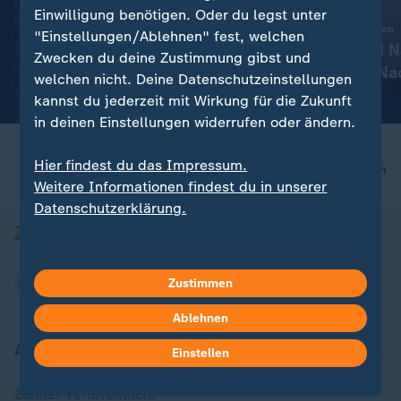
Liveblog
Einwilligung benötigen. Oder du legst unter
:
:
Definition von Pünktlichkeit
Aktuelle Entwicklungen
"Einstellungen/Ablehnen" fest, welchen
Pro Bahn: Bahn-Manager
Iran-Krieg und 
Zwecken du deine Zustimmung gibst und
haben Ministerium immer
Konflikt: Alle N
welchen nicht. Deine Datenschutzeinstellungen
ausgetrickst
Liveblog
kannst du jederzeit mit Wirkung für die Zukunft
in deinen Einstellungen widerrufen oder ändern.
Hier findest du das Impressum.
nach oben
Weitere Informationen findest du in unserer
Datenschutzerklärung.
Zustimmen
Ablehnen
Aktuell bei ZDFheute
Einstellen
Zuletzt veröffentlicht