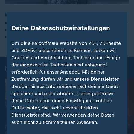
Während Gespräche mit den USA möglich scheinen,
steht auch ein militärisches Eingreifen im Raum. Bilder
00:15
Deine Datenschutzeinstellungen
der blutigen Zusammenstöße während der Proteste
dringen nur langsam nach außen.
Um dir eine optimale Website von ZDF, ZDFheute
und ZDFtivi präsentieren zu können, setzen wir
Cookies und vergleichbare Techniken ein. Einige
der eingesetzten Techniken sind unbedingt
heute-Nachrichten: Einzelbeiträge
erforderlich für unser Angebot. Mit deiner
Zustimmung dürfen wir und unsere Dienstleister
darüber hinaus Informationen auf deinem Gerät
speichern und/oder abrufen. Dabei geben wir
deine Daten ohne deine Einwilligung nicht an
Dritte weiter, die nicht unsere direkten
Dienstleister sind. Wir verwenden deine Daten
auch nicht zu kommerziellen Zwecken.