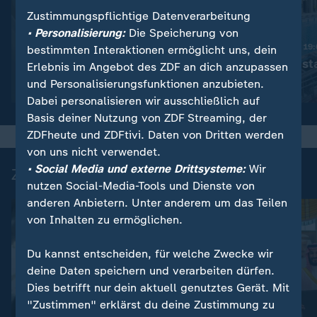
Zustimmungspflichtige Datenverarbeitung
:
Nachrichten | heute 19:00 Uhr
• Personalisierung:
Die Speicherung von
Trotz Krieg:
Nachrichten | heute 19
bestimmten Interaktionen ermöglicht uns, dein
Leihmutterschaft in der
Schwimmbad sta
Erlebnis im Angebot des ZDF an dich anzupassen
Ukraine
und Personalisierungsfunktionen anzubieten.
Video
1:38
Video
1:49
Dabei personalisieren wir ausschließlich auf
Basis deiner Nutzung von ZDF Streaming, der
ZDFheute und ZDFtivi. Daten von Dritten werden
von uns nicht verwendet.
• Social Media und externe Drittsysteme:
Wir
Zuletzt auf ZDFheute veröffentlicht
nutzen Social-Media-Tools und Dienste von
anderen Anbietern. Unter anderem um das Teilen
von Inhalten zu ermöglichen.
Du kannst entscheiden, für welche Zwecke wir
deine Daten speichern und verarbeiten dürfen.
Dies betrifft nur dein aktuell genutztes Gerät. Mit
"Zustimmen" erklärst du deine Zustimmung zu