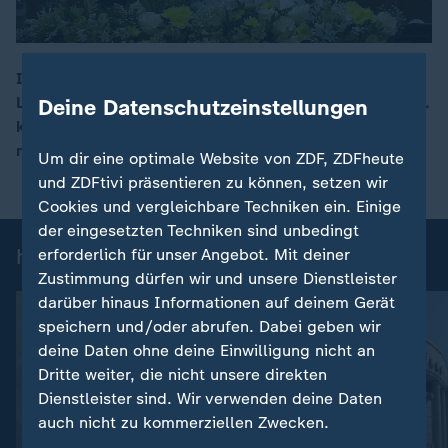
In seiner ersten Enzyklika – einem verbindlichen
Leitfaden für die Katholiken – setzt sich Papst Leo XIV.
Deine Datenschutzeinstellungen
00:16
kritisch mit künstlicher Intelligenz auseinander. KI
müsse dem Gemeinwohl dienen, so Leo.
Um dir eine optimale Website von ZDF, ZDFheute
und ZDFtivi präsentieren zu können, setzen wir
Cookies und vergleichbare Techniken ein. Einige
der eingesetzten Techniken sind unbedingt
heute 19:00 Uhr: Einzelbeiträge
erforderlich für unser Angebot. Mit deiner
Zustimmung dürfen wir und unsere Dienstleister
darüber hinaus Informationen auf deinem Gerät
speichern und/oder abrufen. Dabei geben wir
deine Daten ohne deine Einwilligung nicht an
Dritte weiter, die nicht unsere direkten
Dienstleister sind. Wir verwenden deine Daten
auch nicht zu kommerziellen Zwecken.