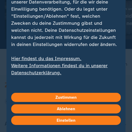
FAQ
unserer Datenverarbeitung, für die wir deine
Einwilligung benötigen. Oder du legst unter
Türkei, Saudi-Arabien u
Liveblog
"Mekka"-Verteid
"Einstellungen/Ablehnen" fest, welchen
:
Russland greift die Ukraine an
Das steckt im n
Zwecken du deine Zustimmung gibst und
Aktuelles zum Krieg in der
welchen nicht. Deine Datenschutzeinstellungen
Abkommen
Ukraine
mit Video
17:01
kannst du jederzeit mit Wirkung für die Zukunft
in deinen Einstellungen widerrufen oder ändern.
Hier findest du das Impressum.
nach oben
Weitere Informationen findest du in unserer
Datenschutzerklärung.
Zustimmen
Ablehnen
Einstellen
Aktuell bei ZDFheute