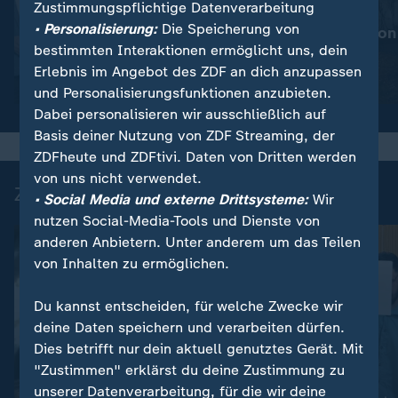
Zustimmungspflichtige Datenverarbeitung
:
Nachrichten | heute
• Personalisierung:
Die Speicherung von
Mehr Prävention
:
Wetter
bestimmten Interaktionen ermöglicht uns, dein
So wird das Wetter
Waldbrände
Erlebnis im Angebot des ZDF an dich anzupassen
Video
1:20
Video
1:32
und Personalisierungsfunktionen anzubieten.
Dabei personalisieren wir ausschließlich auf
Basis deiner Nutzung von ZDF Streaming, der
ZDFheute und ZDFtivi. Daten von Dritten werden
von uns nicht verwendet.
Zuletzt auf ZDFheute veröffentlicht
• Social Media und externe Drittsysteme:
Wir
nutzen Social-Media-Tools und Dienste von
anderen Anbietern. Unter anderem um das Teilen
von Inhalten zu ermöglichen.
Du kannst entscheiden, für welche Zwecke wir
deine Daten speichern und verarbeiten dürfen.
Dies betrifft nur dein aktuell genutztes Gerät. Mit
"Zustimmen" erklärst du deine Zustimmung zu
unserer Datenverarbeitung, für die wir deine