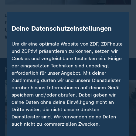
In Myanmar wird erstmals seit dem Militärputsch vor
fünf Jahren wieder gewählt. Kritiker halten den
00:16
Deine Datenschutzeinstellungen
Urnengang für inszeniert und zweifeln an einer echten
Wahlentscheidung.
Um dir eine optimale Website von ZDF, ZDFheute
und ZDFtivi präsentieren zu können, setzen wir
Cookies und vergleichbare Techniken ein. Einige
der eingesetzten Techniken sind unbedingt
heute-Nachrichten: Einzelbeiträge
erforderlich für unser Angebot. Mit deiner
Zustimmung dürfen wir und unsere Dienstleister
darüber hinaus Informationen auf deinem Gerät
speichern und/oder abrufen. Dabei geben wir
deine Daten ohne deine Einwilligung nicht an
Dritte weiter, die nicht unsere direkten
Dienstleister sind. Wir verwenden deine Daten
auch nicht zu kommerziellen Zwecken.