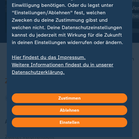
Oberlandesgericht ents
Liveblog
Einwilligung benötigen. Oder du legst unter
Anschlag auf Ve
:
Russland greift die Ukraine an
"Einstellungen/Ablehnen" fest, welchen
Urteil in Münche
Aktuelles zum Krieg in der
Zwecken du deine Zustimmung gibst und
Ukraine
mit Video
3:02
welchen nicht. Deine Datenschutzeinstellungen
kannst du jederzeit mit Wirkung für die Zukunft
in deinen Einstellungen widerrufen oder ändern.
Hier findest du das Impressum.
nach oben
Weitere Informationen findest du in unserer
Datenschutzerklärung.
Zustimmen
Ablehnen
Aktuell bei ZDFheute
Einstellen
Zuletzt veröffentlicht