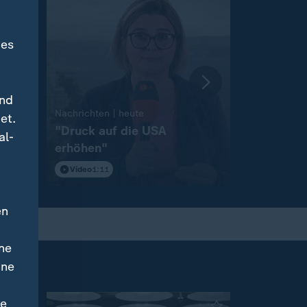
des
und
:
Nachrichten | heute
et.
"Druck auf die USA
:
Wetter
al-
erhöhen"
So wird d
Video
1:11
Video
1:17
en
ne
ine
ne