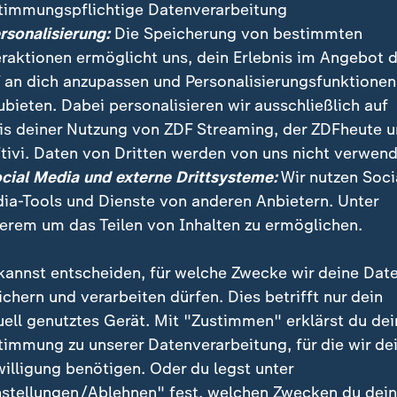
timmungspflichtige Datenverarbeitung
ersonalisierung:
Die Speicherung von bestimmten
eraktionen ermöglicht uns, dein Erlebnis im Angebot 
 an dich anzupassen und Personalisierungsfunktionen
ubieten. Dabei personalisieren wir ausschließlich auf
is deiner Nutzung von ZDF Streaming, der ZDFheute 
:
Nachrichten | heute
tivi. Daten von Dritten werden von uns nicht verwend
Pantisano im ZDF-
:
ichten | heute
ocial Media und externe Drittsysteme:
Wir nutzen Soci
brände in Kanada
Sommerinterview
ia-Tools und Dienste von anderen Anbietern. Unter
deo
1:18
Video
1:32
erem um das Teilen von Inhalten zu ermöglichen.
kannst entscheiden, für welche Zwecke wir deine Dat
ichern und verarbeiten dürfen. Dies betrifft nur dein
uell genutztes Gerät. Mit "Zustimmen" erklärst du dei
fentlicht
timmung zu unserer Datenverarbeitung, für die wir de
willigung benötigen. Oder du legst unter
nstellungen/Ablehnen" fest, welchen Zwecken du dei