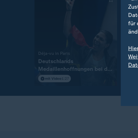
Zus
Dat
für
änd
Hie
:
Déja-vu in Paris
Seit 
Wei
Deutschlands
Hitz
Dat
Medaillenhoffnungen bei der
Juni
Schwimm-EM
mit Video
1:27
mit