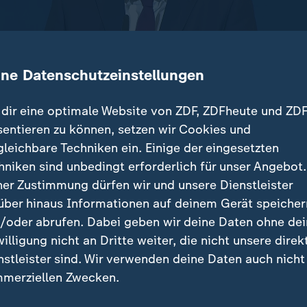
ine Datenschutzeinstellungen
dir eine optimale Website von ZDF, ZDFheute und ZDF
sentieren zu können, setzen wir Cookies und
gleichbare Techniken ein. Einige der eingesetzten
olge wird Deutschland bis 2029 mehr Steuern einne
hniken sind unbedingt erforderlich für unser Angebot.
pardruck wird dennoch nicht geringer.
ner Zustimmung dürfen wir und unsere Dienstleister
über hinaus Informationen auf deinem Gerät speicher
/oder abrufen. Dabei geben wir deine Daten ohne de
willigung nicht an Dritte weiter, die nicht unsere direk
nstleister sind. Wir verwenden deine Daten auch nicht
beiträge
merziellen Zwecken.