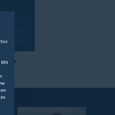
tivi
hmen als
 Mit
n
ine
ten
 zu