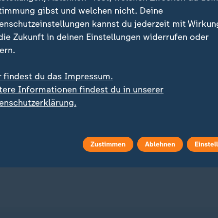
timmung gibst und welchen nicht. Deine
enschutzeinstellungen kannst du jederzeit mit Wirkun
 die Zukunft in deinen Einstellungen widerrufen oder
ern.
r findest du das Impressum.
:
:
Beginn der Aufzeichnungen
186 davon im Gazastreifen
tere Informationen findest du in unserer
erekorde in Westeuropa:
2025 starben weltweit 
enschutzerklärung.
 und Juli so heiß wie nie
humanitäre Helfer
 Video
0:44
mit Video
2:39
Zustimmen
Ablehnen
Einstel