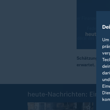
De
Um 
prä
ver
Schätzungen zuf
Tec
erwartet. Der S
dei
00:15
01:50
dar
und
Ein
Die
heute-Nachrichten: Einzel
kom