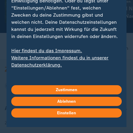
Einwilligung benötigen. Oder du legst unter
:
Aktuelle Entwicklungen
Bahn-Boni an Ziele koppeln
"Einstellungen/Ablehnen" fest, welchen
Iran-Krieg und 
Zwecken du deine Zustimmung gibst und
Konflikt: Alle N
mit Video
0:20
welchen nicht. Deine Datenschutzeinstellungen
Liveblog
kannst du jederzeit mit Wirkung für die Zukunft
in deinen Einstellungen widerrufen oder ändern.
nach oben
Hier findest du das Impressum.
Weitere Informationen findest du in unserer
Datenschutzerklärung.
Zustimmen
Ablehnen
Aktuell bei ZDFheute
Einstellen
Zuletzt veröffentlicht