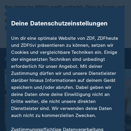
Das iranische Militär greift weiterhin Ziele in Israel und
in den Golf-Staaten an. Im Visier sind vor allem US-
00:16
Stützpunkte. Israel und die USA attackieren weiter
Deine Datenschutzeinstellungen
Ziele in Iran.
Um dir eine optimale Website von ZDF, ZDFheute
und ZDFtivi präsentieren zu können, setzen wir
Cookies und vergleichbare Techniken ein. Einige
heute-Nachrichten: Einzelbeiträge
der eingesetzten Techniken sind unbedingt
erforderlich für unser Angebot. Mit deiner
Zustimmung dürfen wir und unsere Dienstleister
darüber hinaus Informationen auf deinem Gerät
speichern und/oder abrufen. Dabei geben wir
deine Daten ohne deine Einwilligung nicht an
Dritte weiter, die nicht unsere direkten
Dienstleister sind. Wir verwenden deine Daten
auch nicht zu kommerziellen Zwecken.
:
Nachrichten | heute
Zustimmungspflichtige Datenverarbeitung