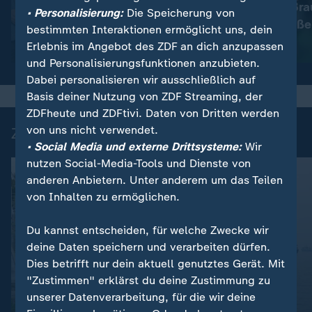
Immer mehr Bra
:
Wetter
• Personalisierung:
Die Speicherung von
So wird das Wetter
müssen schließe
bestimmten Interaktionen ermöglicht uns, dein
Erlebnis im Angebot des ZDF an dich anzupassen
Video
1:17
Video
1:33
und Personalisierungsfunktionen anzubieten.
Dabei personalisieren wir ausschließlich auf
Basis deiner Nutzung von ZDF Streaming, der
ZDFheute und ZDFtivi. Daten von Dritten werden
von uns nicht verwendet.
Zuletzt auf ZDFheute veröffentlicht
• Social Media und externe Drittsysteme:
Wir
nutzen Social-Media-Tools und Dienste von
anderen Anbietern. Unter anderem um das Teilen
von Inhalten zu ermöglichen.
Du kannst entscheiden, für welche Zwecke wir
deine Daten speichern und verarbeiten dürfen.
Dies betrifft nur dein aktuell genutztes Gerät. Mit
"Zustimmen" erklärst du deine Zustimmung zu
:
Druck auf Manager steigt
unserer Datenverarbeitung, für die wir deine
Liveblog
Verkehrsminister Bilger will