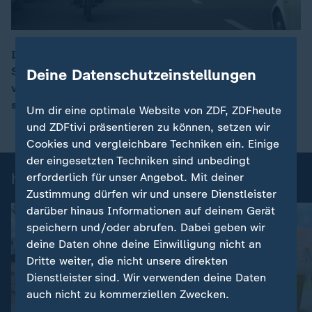
Im Iran breiten sich die Proteste weiter aus.
Sicherheitskräfte gehen hart gegen Demonstrierende
Deine Datenschutzeinstellungen
00:16
vor. Aktivisten berichten von Gewalt und einer
steigenden Zahl an Toten und Verletzten.
Um dir eine optimale Website von ZDF, ZDFheute
und ZDFtivi präsentieren zu können, setzen wir
Cookies und vergleichbare Techniken ein. Einige
der eingesetzten Techniken sind unbedingt
heute-Nachrichten: Einzelbeiträge
erforderlich für unser Angebot. Mit deiner
Zustimmung dürfen wir und unsere Dienstleister
darüber hinaus Informationen auf deinem Gerät
speichern und/oder abrufen. Dabei geben wir
deine Daten ohne deine Einwilligung nicht an
Dritte weiter, die nicht unsere direkten
Dienstleister sind. Wir verwenden deine Daten
auch nicht zu kommerziellen Zwecken.