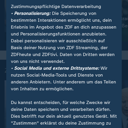
Zustimmungspflichtige Datenverarbeitung
:
Nachrichten | heute
• Personalisierung:
Die Speicherung von
Immer mehr Bra
:
Wetter
bestimmten Interaktionen ermöglicht uns, dein
So wird das Wetter
müssen schließe
Erlebnis im Angebot des ZDF an dich anzupassen
und Personalisierungsfunktionen anzubieten.
Video
1:17
Video
1:33
Dabei personalisieren wir ausschließlich auf
Basis deiner Nutzung von ZDF Streaming, der
ZDFheute und ZDFtivi. Daten von Dritten werden
von uns nicht verwendet.
• Social Media und externe Drittsysteme:
Wir
Zuletzt auf ZDFheute veröffentlicht
nutzen Social-Media-Tools und Dienste von
anderen Anbietern. Unter anderem um das Teilen
von Inhalten zu ermöglichen.
Du kannst entscheiden, für welche Zwecke wir
deine Daten speichern und verarbeiten dürfen.
Dies betrifft nur dein aktuell genutztes Gerät. Mit
"Zustimmen" erklärst du deine Zustimmung zu