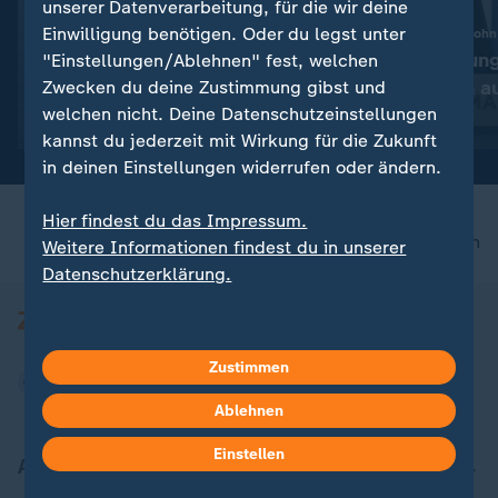
unserer Datenverarbeitung, für die wir deine
Einwilligung benötigen. Oder du legst unter
:
Keine weiteren Drohungen und Kriegsende
BBC-Interview mit Sohn
Straße von Hormus: Iran
Krebserkrankun
"Einstellungen/Ablehnen" fest, welchen
erweitert Forderungen an
Biden hat sich a
Zwecken du deine Zustimmung gibst und
welchen nicht. Deine Datenschutzeinstellungen
USA
mit Video
0:24
mit Video
0:20
kannst du jederzeit mit Wirkung für die Zukunft
in deinen Einstellungen widerrufen oder ändern.
Hier findest du das Impressum.
nach oben
Weitere Informationen findest du in unserer
Datenschutzerklärung.
Zustimmen
Ablehnen
Einstellen
Aktuell bei ZDFheute