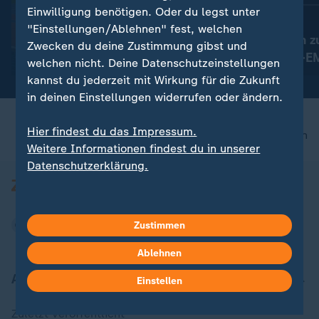
:
10. bis 16. August in Birmingham
FAQ
Einwilligung benötigen. Oder du legst unter
Alle Wettkämpfe der
:
Birmingham 2026
"Einstellungen/Ablehnen" fest, welchen
Leichtathletik-EM im
Das muss man z
Zwecken du deine Zustimmung gibst und
Überblick
Leichtathletik-
mit Video
28:29
welchen nicht. Deine Datenschutzeinstellungen
wissen
kannst du jederzeit mit Wirkung für die Zukunft
in deinen Einstellungen widerrufen oder ändern.
Hier findest du das Impressum.
nach oben
Weitere Informationen findest du in unserer
Datenschutzerklärung.
Zustimmen
Ablehnen
Aktuell bei ZDFheute
Einstellen
Zuletzt veröffentlicht