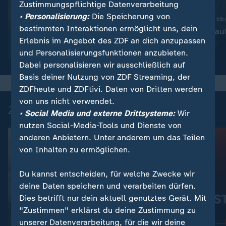
Zustimmungspflichtige Datenverarbeitung
:
Nachrichten | heute 19:00 Uhr
• Personalisierung:
Die Speicherung von
Trotz Krieg:
Nachrichten | heute 19
bestimmten Interaktionen ermöglicht uns, dein
Leihmutterschaft in der
Taiwan rüstet au
Erlebnis im Angebot des ZDF an dich anzupassen
Ukraine
Video
1:38
Video
1:45
und Personalisierungsfunktionen anzubieten.
Dabei personalisieren wir ausschließlich auf
Basis deiner Nutzung von ZDF Streaming, der
ZDFheute und ZDFtivi. Daten von Dritten werden
von uns nicht verwendet.
Zuletzt auf ZDFheute veröffentlicht
• Social Media und externe Drittsysteme:
Wir
nutzen Social-Media-Tools und Dienste von
anderen Anbietern. Unter anderem um das Teilen
von Inhalten zu ermöglichen.
Du kannst entscheiden, für welche Zwecke wir
deine Daten speichern und verarbeiten dürfen.
Dies betrifft nur dein aktuell genutztes Gerät. Mit
"Zustimmen" erklärst du deine Zustimmung zu
unserer Datenverarbeitung, für die wir deine