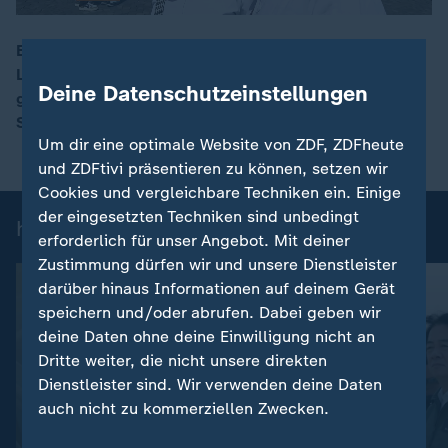
Eine starke Hitzewelle sorgt in mehreren europäischen
Ländern für hohe Temperaturen. Neben den Strapazen
00:16
Deine Datenschutzeinstellungen
gibt es aber auch sonnige Seiten des frühen
Sommerwetters.
Um dir eine optimale Website von ZDF, ZDFheute
und ZDFtivi präsentieren zu können, setzen wir
Cookies und vergleichbare Techniken ein. Einige
der eingesetzten Techniken sind unbedingt
heute 19:00 Uhr: Einzelbeiträge
erforderlich für unser Angebot. Mit deiner
Zustimmung dürfen wir und unsere Dienstleister
darüber hinaus Informationen auf deinem Gerät
speichern und/oder abrufen. Dabei geben wir
deine Daten ohne deine Einwilligung nicht an
Dritte weiter, die nicht unsere direkten
Dienstleister sind. Wir verwenden deine Daten
auch nicht zu kommerziellen Zwecken.