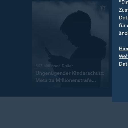
"Ei
Zus
Dat
für
änd
Hie
Wei
Vor St
Dat
Wohi
:
567 Millionen Dollar
Ausv
Ungenügender Kinderschutz:
Meta zu Millionenstrafe
mit
verurteilt