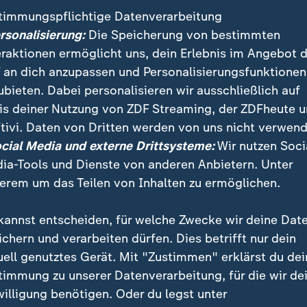
timmungspflichtige Datenverarbeitung
ersonalisierung:
Die Speicherung von bestimmten
eraktionen ermöglicht uns, dein Erlebnis im Angebot 
 an dich anzupassen und Personalisierungsfunktionen
ubieten. Dabei personalisieren wir ausschließlich auf
is deiner Nutzung von ZDF Streaming, der ZDFheute 
tivi. Daten von Dritten werden von uns nicht verwend
:
Nachrichten | heute 19:00 Uhr
ocial Media und externe Drittsysteme:
Wir nutzen Soci
Lebenslange Haft nach
:
ichten | heute 19:00 Uhr
ia-Tools und Dienste von anderen Anbietern. Unter
ttlungen dauern an
Anschlag
erem um das Teilen von Inhalten zu ermöglichen.
deo
1:37
Video
1:33
kannst entscheiden, für welche Zwecke wir deine Dat
ichern und verarbeiten dürfen. Dies betrifft nur dein
uell genutztes Gerät. Mit "Zustimmen" erklärst du dei
timmung zu unserer Datenverarbeitung, für die wir de
fentlicht
willigung benötigen. Oder du legst unter