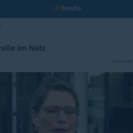
z
olle im Netz
21.12.2025 