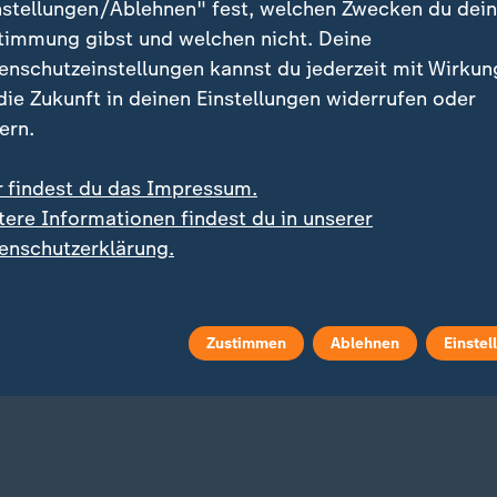
nstellungen/Ablehnen" fest, welchen Zwecken du dei
timmung gibst und welchen nicht. Deine
enschutzeinstellungen kannst du jederzeit mit Wirkun
 die Zukunft in deinen Einstellungen widerrufen oder
ern.
r findest du das Impressum.
tere Informationen findest du in unserer
:
:
art in die Saison der 2. Liga
Trotz Niederlage vor Gericht
enschutzerklärung.
n führt Herthas großer
Trump schränkt
erkauf?
Geburtsrecht auf US-
Staatsbürgerschaft ein
 Video
0:56
mit Video
0:22
Zustimmen
Ablehnen
Einstel