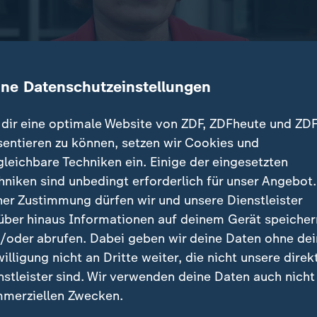
ine Datenschutzeinstellungen
dir eine optimale Website von ZDF, ZDFheute und ZDF
sentieren zu können, setzen wir Cookies und
gleichbare Techniken ein. Einige der eingesetzten
 Hubig will IP-Adressen künftig drei Monate speicher
hniken sind unbedingt erforderlich für unser Angebot.
le im Netz besser verfolgt werden können. Oppositions
ner Zustimmung dürfen wir und unsere Dienstleister
e rechtswidrig.
über hinaus Informationen auf deinem Gerät speicher
/oder abrufen. Dabei geben wir deine Daten ohne de
willigung nicht an Dritte weiter, die nicht unsere direk
nstleister sind. Wir verwenden deine Daten auch nicht
träge
merziellen Zwecken.