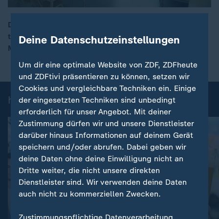
Das gemeinsame europäische Asylsystem, kurz GEAS,
tritt heute in Kraft. Die EU will damit die illegale
Deine Datenschutzeinstellungen
00:16
Migration stoppen und Asylverfahren beschleunigen.
Um dir eine optimale Website von ZDF, ZDFheute
und ZDFtivi präsentieren zu können, setzen wir
Cookies und vergleichbare Techniken ein. Einige
heute-Nachrichten: Einzelbeiträge
der eingesetzten Techniken sind unbedingt
erforderlich für unser Angebot. Mit deiner
Zustimmung dürfen wir und unsere Dienstleister
darüber hinaus Informationen auf deinem Gerät
speichern und/oder abrufen. Dabei geben wir
deine Daten ohne deine Einwilligung nicht an
Dritte weiter, die nicht unsere direkten
Dienstleister sind. Wir verwenden deine Daten
auch nicht zu kommerziellen Zwecken.
:
Nachrichten | heute
Zustimmungspflichtige Datenverarbeitung