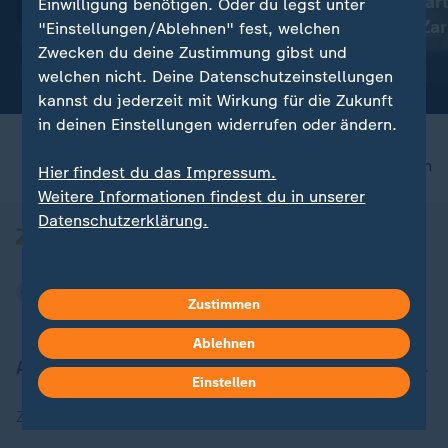
Krebserkrankung von Joe
Kein Fernsehgar
Einwilligung benötigen. Oder du legst unter
Biden hat sich ausgebreitet
mit Giovanni Zar
"Einstellungen/Ablehnen" fest, welchen
hat
Zwecken du deine Zustimmung gibst und
mit Video
0:20
mit Video
0:38
welchen nicht. Deine Datenschutzeinstellungen
kannst du jederzeit mit Wirkung für die Zukunft
in deinen Einstellungen widerrufen oder ändern.
nach oben
Hier findest du das Impressum.
Weitere Informationen findest du in unserer
Datenschutzerklärung.
Zustimmen
Ablehnen
Aktuell bei ZDFheute
Einstellen
Zuletzt veröffentlicht