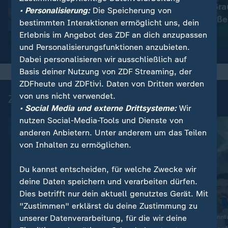
Immer mehr Bra
:
Wetter
• Personalisierung:
Die Speicherung von
So wird das Wetter
müssen schließe
bestimmten Interaktionen ermöglicht uns, dein
Erlebnis im Angebot des ZDF an dich anzupassen
Video
1:17
Video
1:33
und Personalisierungsfunktionen anzubieten.
Dabei personalisieren wir ausschließlich auf
Basis deiner Nutzung von ZDF Streaming, der
ZDFheute und ZDFtivi. Daten von Dritten werden
von uns nicht verwendet.
Zuletzt auf ZDFheute veröffentlicht
• Social Media und externe Drittsysteme:
Wir
nutzen Social-Media-Tools und Dienste von
anderen Anbietern. Unter anderem um das Teilen
von Inhalten zu ermöglichen.
Du kannst entscheiden, für welche Zwecke wir
deine Daten speichern und verarbeiten dürfen.
Dies betrifft nur dein aktuell genutztes Gerät. Mit
"Zustimmen" erklärst du deine Zustimmung zu
:
unserer Datenverarbeitung, für die wir deine
BBC-Interview mit Sohn Hunter
TV-Programm am Sonnt