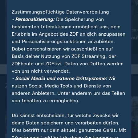
Zustimmungspflichtige Datenverarbeitung
• Personalisierung:
Die Speicherung von
:
Nachrichten | heute 19:00 Uhr
bestimmten Interaktionen ermöglicht uns, dein
Trotz Krieg:
Nachrichten | heute 19
Erlebnis im Angebot des ZDF an dich anzupassen
Leihmutterschaft in der
Taiwan rüstet au
und Personalisierungsfunktionen anzubieten.
Ukraine
Video
1:38
Video
1:45
Dabei personalisieren wir ausschließlich auf
Basis deiner Nutzung von ZDF Streaming, der
ZDFheute und ZDFtivi. Daten von Dritten werden
von uns nicht verwendet.
• Social Media und externe Drittsysteme:
Wir
Zuletzt auf ZDFheute veröffentlicht
nutzen Social-Media-Tools und Dienste von
anderen Anbietern. Unter anderem um das Teilen
von Inhalten zu ermöglichen.
Du kannst entscheiden, für welche Zwecke wir
deine Daten speichern und verarbeiten dürfen.
Dies betrifft nur dein aktuell genutztes Gerät. Mit
"Zustimmen" erklärst du deine Zustimmung zu