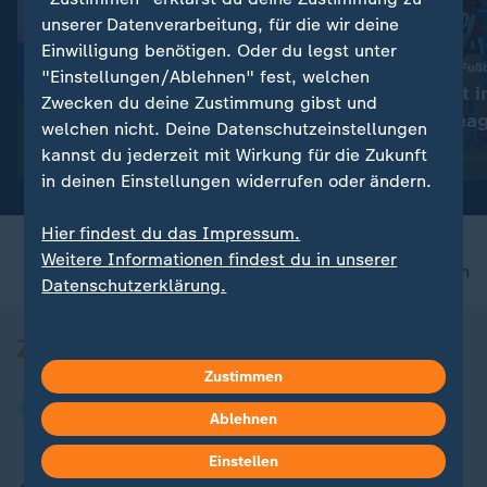
unserer Datenverarbeitung, für die wir deine
Einwilligung benötigen. Oder du legst unter
Sieg gegen Malmös Fußb
"Einstellungen/Ablehnen" fest, welchen
Frankfurt steht i
:
Zwecken du deine Zustimmung gibst und
Nur Remis gegen Kaiserslautern
Champions-Leag
2. Bundesliga: Wolfsburg
welchen nicht. Deine Datenschutzeinstellungen
Runde
lässt zum Auftakt Punkte
kannst du jederzeit mit Wirkung für die Zukunft
mit Video
0:59
liegen
in deinen Einstellungen widerrufen oder ändern.
Hier findest du das Impressum.
Weitere Informationen findest du in unserer
nach oben
Datenschutzerklärung.
Zustimmen
Ablehnen
Einstellen