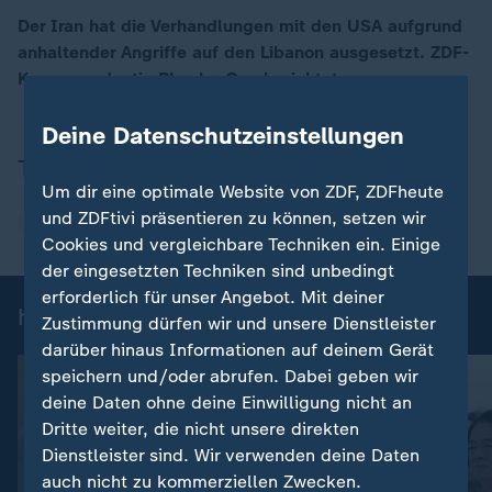
Der Iran hat die Verhandlungen mit den USA aufgrund
anhaltender Angriffe auf den Libanon ausgesetzt. ZDF-
00:07
Korrespondentin Phoebe Gaa berichtet.
Deine Datenschutzeinstellungen
Thema
Um dir eine optimale Website von ZDF, ZDFheute
und ZDFtivi präsentieren zu können, setzen wir
Iran
Cookies und vergleichbare Techniken ein. Einige
der eingesetzten Techniken sind unbedingt
erforderlich für unser Angebot. Mit deiner
heute 19:00 Uhr: Einzelbeiträge
Zustimmung dürfen wir und unsere Dienstleister
darüber hinaus Informationen auf deinem Gerät
speichern und/oder abrufen. Dabei geben wir
deine Daten ohne deine Einwilligung nicht an
Dritte weiter, die nicht unsere direkten
Dienstleister sind. Wir verwenden deine Daten
auch nicht zu kommerziellen Zwecken.