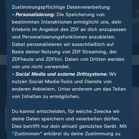
Zustimmungspflichtige Datenverarbeitung
:
Nachrichten | heute
• Personalisierung:
Die Speicherung von
Lebenslange Haf
:
Wetter
bestimmten Interaktionen ermöglicht uns, dein
So wird das Wetter
Anschlag
Erlebnis im Angebot des ZDF an dich anzupassen
und Personalisierungsfunktionen anzubieten.
Video
1:17
Video
1:33
Dabei personalisieren wir ausschließlich auf
Basis deiner Nutzung von ZDF Streaming, der
ZDFheute und ZDFtivi. Daten von Dritten werden
von uns nicht verwendet.
• Social Media und externe Drittsysteme:
Wir
Zuletzt auf ZDFheute veröffentlicht
nutzen Social-Media-Tools und Dienste von
anderen Anbietern. Unter anderem um das Teilen
von Inhalten zu ermöglichen.
Du kannst entscheiden, für welche Zwecke wir
deine Daten speichern und verarbeiten dürfen.
Dies betrifft nur dein aktuell genutztes Gerät. Mit
"Zustimmen" erklärst du deine Zustimmung zu