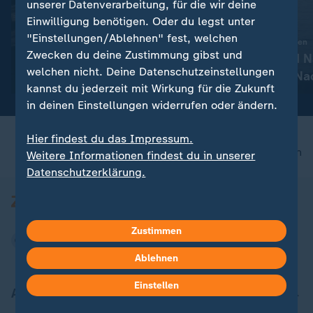
unserer Datenverarbeitung, für die wir deine
Einwilligung benötigen. Oder du legst unter
Liveblog
Liveblog
"Einstellungen/Ablehnen" fest, welchen
:
:
Russland greift die Ukraine an
Aktuelle Entwicklungen
Zwecken du deine Zustimmung gibst und
Aktuelles zum Krieg in der
Iran-Krieg und 
welchen nicht. Deine Datenschutzeinstellungen
Ukraine
Konflikt: Alle N
kannst du jederzeit mit Wirkung für die Zukunft
Liveblog
in deinen Einstellungen widerrufen oder ändern.
Hier findest du das Impressum.
nach oben
Weitere Informationen findest du in unserer
Datenschutzerklärung.
Zustimmen
Ablehnen
Einstellen
Aktuell bei ZDFheute