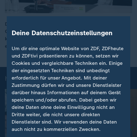
Die G7-Staaten ziehen eine positive Bilanz ihres
Gipfels in Évian-les-Bains. Merz spricht von einer
Deine Datenschutzeinstellungen
00:18
konstruktiven Atmosphäre, erstmals seit Langem gibt
es eine gemeinsame Abschlusserklärung.
Um dir eine optimale Website von ZDF, ZDFheute
und ZDFtivi präsentieren zu können, setzen wir
Cookies und vergleichbare Techniken ein. Einige
der eingesetzten Techniken sind unbedingt
heute-Nachrichten: Einzelbeiträge
erforderlich für unser Angebot. Mit deiner
Zustimmung dürfen wir und unsere Dienstleister
darüber hinaus Informationen auf deinem Gerät
speichern und/oder abrufen. Dabei geben wir
deine Daten ohne deine Einwilligung nicht an
Dritte weiter, die nicht unsere direkten
Dienstleister sind. Wir verwenden deine Daten
auch nicht zu kommerziellen Zwecken.