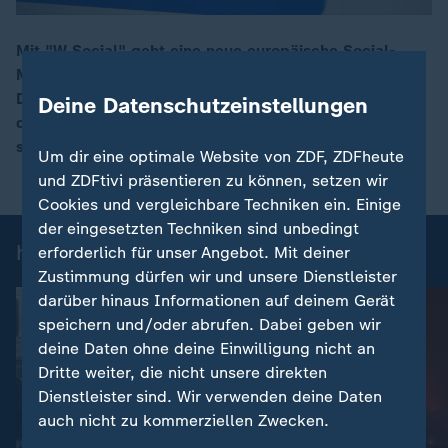
Mit "W Social" geht eine neue europäische Social-
Media-Plattform an den Start. Sie will mehr
00:17
Datenschutz bieten und eine Alternative zu den
Deine Datenschutzeinstellungen
dominierenden US- und chinesischen Netzwerken
schaffen.
Um dir eine optimale Website von ZDF, ZDFheute
und ZDFtivi präsentieren zu können, setzen wir
Cookies und vergleichbare Techniken ein. Einige
der eingesetzten Techniken sind unbedingt
heute-Nachrichten: Einzelbeiträge
erforderlich für unser Angebot. Mit deiner
Zustimmung dürfen wir und unsere Dienstleister
darüber hinaus Informationen auf deinem Gerät
speichern und/oder abrufen. Dabei geben wir
deine Daten ohne deine Einwilligung nicht an
Dritte weiter, die nicht unsere direkten
Dienstleister sind. Wir verwenden deine Daten
auch nicht zu kommerziellen Zwecken.