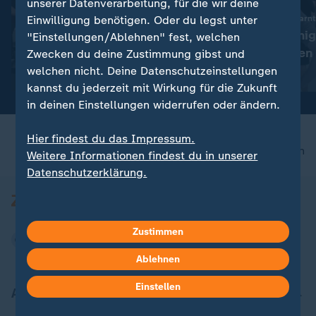
unserer Datenverarbeitung, für die wir deine
:
Einwilligung benötigen. Oder du legst unter
186 davon im Gazastreifen
Tourismusbranche warnt
2025 starben weltweit 350
Bisher nur weni
"Einstellungen/Ablehnen" fest, welchen
humanitäre Helfer
Grenzkontrollen
Zwecken du deine Zustimmung gibst und
Italien und Span
welchen nicht. Deine Datenschutzeinstellungen
mit Video
2:39
mit Video
0:19
kannst du jederzeit mit Wirkung für die Zukunft
in deinen Einstellungen widerrufen oder ändern.
Hier findest du das Impressum.
nach oben
Weitere Informationen findest du in unserer
Datenschutzerklärung.
Zustimmen
Ablehnen
Einstellen
Aktuell bei ZDFheute