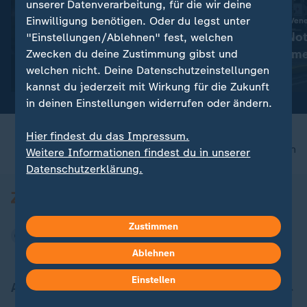
Interview
unserer Datenverarbeitung, für die wir deine
Einwilligung benötigen. Oder du legst unter
:
Zwischen Trümmern und Machtkampf
Humanitäre Hilfe in Ven
Wie es in Venezuela nach den
Helferin: Die Not
"Einstellungen/Ablehnen" fest, welchen
Erdbeben weitergeht
über die Trümme
Zwecken du deine Zustimmung gibst und
welchen nicht. Deine Datenschutzeinstellungen
mit Video
2:13
mit Video
2:13
kannst du jederzeit mit Wirkung für die Zukunft
in deinen Einstellungen widerrufen oder ändern.
Hier findest du das Impressum.
nach oben
Weitere Informationen findest du in unserer
Datenschutzerklärung.
Zustimmen
Ablehnen
Einstellen
Aktuell bei ZDFheute