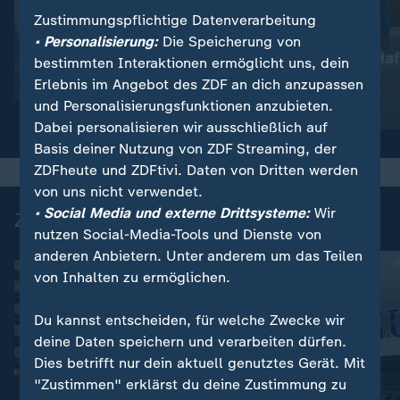
Zustimmungspflichtige Datenverarbeitung
:
Nachrichten | heute
• Personalisierung:
Die Speicherung von
Lebenslange Haf
:
Wetter
bestimmten Interaktionen ermöglicht uns, dein
So wird das Wetter
Anschlag
Erlebnis im Angebot des ZDF an dich anzupassen
und Personalisierungsfunktionen anzubieten.
Video
1:17
Video
1:33
Dabei personalisieren wir ausschließlich auf
Basis deiner Nutzung von ZDF Streaming, der
ZDFheute und ZDFtivi. Daten von Dritten werden
von uns nicht verwendet.
• Social Media und externe Drittsysteme:
Wir
Zuletzt auf ZDFheute veröffentlicht
nutzen Social-Media-Tools und Dienste von
anderen Anbietern. Unter anderem um das Teilen
von Inhalten zu ermöglichen.
Du kannst entscheiden, für welche Zwecke wir
deine Daten speichern und verarbeiten dürfen.
Dies betrifft nur dein aktuell genutztes Gerät. Mit
"Zustimmen" erklärst du deine Zustimmung zu