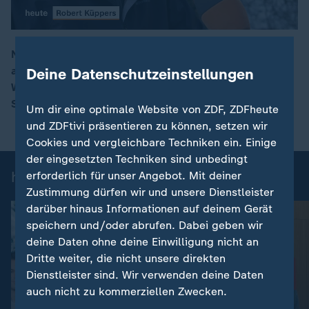
Nach der jährlichen Reinigungsaktion läuft das Wasser
am Eisbach in München wieder, doch die bekannte
Deine Datenschutzeinstellungen
00:16
Welle baut sich nicht auf. Die Stadt und die
Sportgemeinschaft sind ratlos.
Um dir eine optimale Website von ZDF, ZDFheute
und ZDFtivi präsentieren zu können, setzen wir
Cookies und vergleichbare Techniken ein. Einige
der eingesetzten Techniken sind unbedingt
heute-Nachrichten: Einzelbeiträge
erforderlich für unser Angebot. Mit deiner
Zustimmung dürfen wir und unsere Dienstleister
darüber hinaus Informationen auf deinem Gerät
speichern und/oder abrufen. Dabei geben wir
deine Daten ohne deine Einwilligung nicht an
Dritte weiter, die nicht unsere direkten
Dienstleister sind. Wir verwenden deine Daten
auch nicht zu kommerziellen Zwecken.