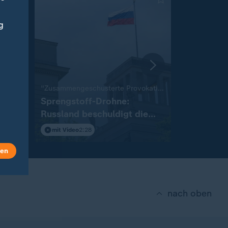
g
:
:
stet
"Zusammengeschusterte Provokation"
Knapper Si
Sprengstoff-Drohne:
Hertha BS
en
Russland beschuldigt die
Zweitliga
Ukraine
mit Video
2:28
mit Video
0
len
nach oben