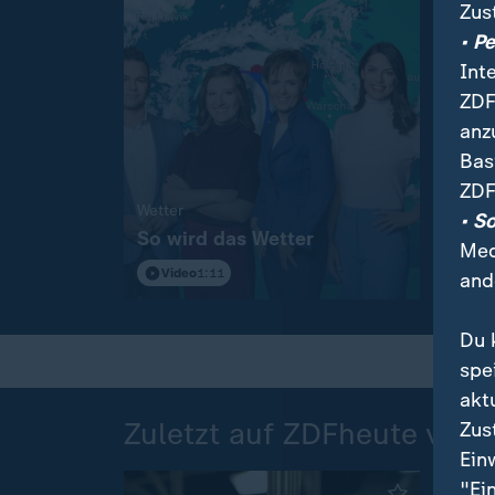
Zus
• P
Int
ZDF
anz
Bas
Nachr
ZDF
Imme
:
Wetter
• S
So wird das Wetter
müss
Med
Video
1:11
Vi
and
Du 
spe
akt
Zuletzt auf ZDFheute veröf
Zus
Ein
"Ei