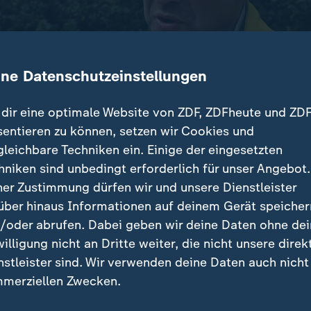
ine Datenschutzeinstellungen
dir eine optimale Website von ZDF, ZDFheute und ZDF
sentieren zu können, setzen wir Cookies und
gleichbare Techniken ein. Einige der eingesetzten
 erste Spiel der deutschen Fußballnationalmannschaft
hniken sind unbedingt erforderlich für unser Angebot.
tmeisterschaft an. Gegner ist der Inselstaat Curaçao.
ner Zustimmung dürfen wir und unsere Dienstleister
über hinaus Informationen auf deinem Gerät speicher
/oder abrufen. Dabei geben wir deine Daten ohne de
willigung nicht an Dritte weiter, die nicht unsere direk
nstleister sind. Wir verwenden deine Daten auch nicht
beiträge
merziellen Zwecken.