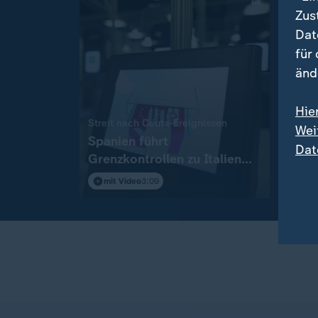
Zus
Dat
für
änd
Hie
:
Streit nach Ceuta-Ereignissen
Niedr
Wei
Spanien führt
Erst
Dat
Grenzkontrollen zu Italien
Sonn
ein
mit Video
3:09
mit