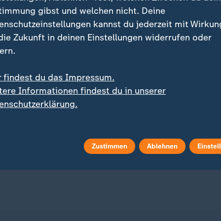
timmung gibst und welchen nicht. Deine
enschutzeinstellungen kannst du jederzeit mit Wirkun
 die Zukunft in deinen Einstellungen widerrufen oder
ern.
r findest du das Impressum.
:
igwasser belastet Lieferketten
Was die Szene besonders bela
tere Informationen findest du in unserer
e Länder heben Lkw-
Berliner Clubs: Volle
enschutzerklärung.
tagsfahrverbot auf
Tanzflächen, leere Kass
 Video
2:39
mit Video
0:37
Zustimmen
Ablehnen
Einstel