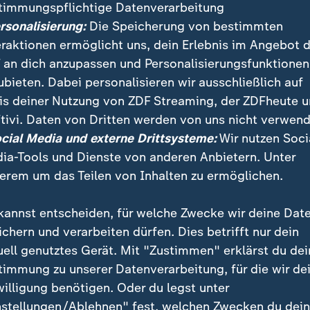
timmungspflichtige Datenverarbeitung
ersonalisierung:
Die Speicherung von bestimmten
eraktionen ermöglicht uns, dein Erlebnis im Angebot 
 an dich anzupassen und Personalisierungsfunktionen
ubieten. Dabei personalisieren wir ausschließlich auf
is deiner Nutzung von ZDF Streaming, der ZDFheute 
:
:
ichten | heute
Nachrichten | heute
tivi. Daten von Dritten werden von uns nicht verwend
r mehr Brauereien
"Deutsche Wirtschaft ze
ocial Media und externe Drittsysteme:
Wir nutzen Soci
en schließen
sich robuster"
ia-Tools und Dienste von anderen Anbietern. Unter
deo
1:33
Video
1:06
erem um das Teilen von Inhalten zu ermöglichen.
kannst entscheiden, für welche Zwecke wir deine Dat
ichern und verarbeiten dürfen. Dies betrifft nur dein
uell genutztes Gerät. Mit "Zustimmen" erklärst du dei
fentlicht
timmung zu unserer Datenverarbeitung, für die wir de
willigung benötigen. Oder du legst unter
nstellungen/Ablehnen" fest, welchen Zwecken du dei