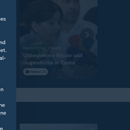
des
und
:
Nachrichten | heute
Nachrichten 
et.
igt
Unbegleitete Kinder und
Wahlkamp
al-
Jugendliche in Ceuta
Landtagsw
Anhalt
Video
1:25
Video
2:12
en
ne
ine
ne