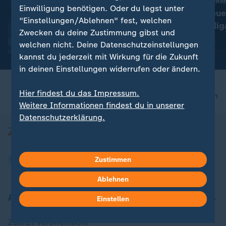
:
Trotz Niederlage vor Gericht
Mannschaften, Favoriten
Einwilligung benötigen. Oder du legst unter
Trump schränkt
Was Sie zur neue
"Einstellungen/Ablehnen" fest, welchen
Geburtsrecht auf US-
der 2. Bundeslig
Zwecken du deine Zustimmung gibst und
Staatsbürgerschaft ein
müssen
mit Video
0:22
mit Video
0:56
welchen nicht. Deine Datenschutzeinstellungen
kannst du jederzeit mit Wirkung für die Zukunft
in deinen Einstellungen widerrufen oder ändern.
Hier findest du das Impressum.
nach oben
Weitere Informationen findest du in unserer
Datenschutzerklärung.
Zustimmen
Ablehnen
Aktuell bei ZDFheute
Einstellen
Zuletzt veröffentlicht