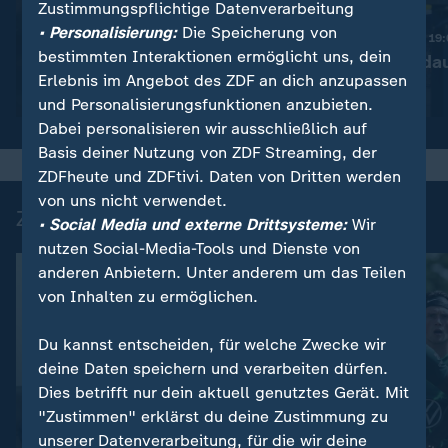
Zustimmungspflichtige Datenverarbeitung
:
Nachrichten | heute 19:00 Uhr
• Personalisierung:
Die Speicherung von
Diskussion um bessere
Nachrichten | heute 19
bestimmten Interaktionen ermöglicht uns, dein
Drohnenabwehr
Ermittlungen da
Erlebnis im Angebot des ZDF an dich anzupassen
Video
1:53
Video
1:37
und Personalisierungsfunktionen anzubieten.
Dabei personalisieren wir ausschließlich auf
Basis deiner Nutzung von ZDF Streaming, der
ZDFheute und ZDFtivi. Daten von Dritten werden
von uns nicht verwendet.
Zuletzt auf ZDFheute veröffentlicht
• Social Media und externe Drittsysteme:
Wir
nutzen Social-Media-Tools und Dienste von
anderen Anbietern. Unter anderem um das Teilen
von Inhalten zu ermöglichen.
Du kannst entscheiden, für welche Zwecke wir
deine Daten speichern und verarbeiten dürfen.
Dies betrifft nur dein aktuell genutztes Gerät. Mit
"Zustimmen" erklärst du deine Zustimmung zu
unserer Datenverarbeitung, für die wir deine