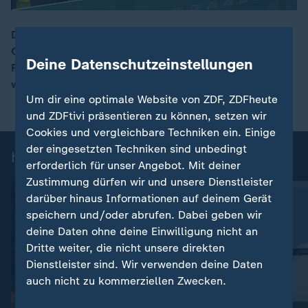
Die CDU bemüht sich auf ihrem Parteitag um
Geschlossenheit in den eigenen Reihen. Umstrittenen
00:20
Deine Datenschutzeinstellungen
Reformthemen wie Rente oder Teilzeitarbeit wurde nur
wenig Beachtung geschenkt.
Um dir eine optimale Website von ZDF, ZDFheute
und ZDFtivi präsentieren zu können, setzen wir
Cookies und vergleichbare Techniken ein. Einige
der eingesetzten Techniken sind unbedingt
heute 19:00 Uhr: Einzelbeiträge
erforderlich für unser Angebot. Mit deiner
Zustimmung dürfen wir und unsere Dienstleister
darüber hinaus Informationen auf deinem Gerät
speichern und/oder abrufen. Dabei geben wir
deine Daten ohne deine Einwilligung nicht an
Dritte weiter, die nicht unsere direkten
Dienstleister sind. Wir verwenden deine Daten
auch nicht zu kommerziellen Zwecken.