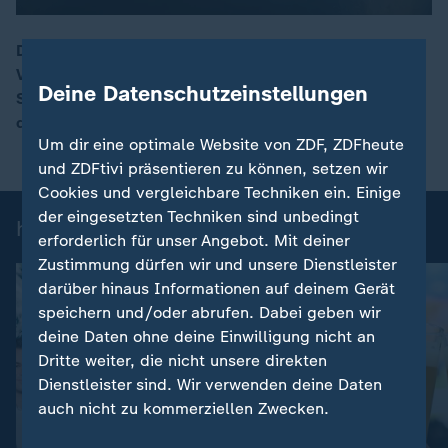
Die Sperrung der Straße von Hormus führt zu
Versorgungsengpässen bei Rohöl. Das für den
00:16
Deine Datenschutzeinstellungen
Straßenbau nötige Bindemittel Bitumen ist deswegen
deutlich teurer geworden.
Um dir eine optimale Website von ZDF, ZDFheute
und ZDFtivi präsentieren zu können, setzen wir
Cookies und vergleichbare Techniken ein. Einige
der eingesetzten Techniken sind unbedingt
heute-Nachrichten: Einzelbeiträge
erforderlich für unser Angebot. Mit deiner
Zustimmung dürfen wir und unsere Dienstleister
darüber hinaus Informationen auf deinem Gerät
speichern und/oder abrufen. Dabei geben wir
deine Daten ohne deine Einwilligung nicht an
Dritte weiter, die nicht unsere direkten
Dienstleister sind. Wir verwenden deine Daten
auch nicht zu kommerziellen Zwecken.