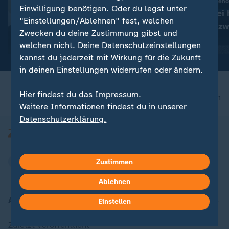
:
Er arbeitete mit Madonna, Pink und Blur
78 Verdächtige festge
Einwilligung benötigen. Oder du legst unter
Star-Produzent und
Spanien: Polizei
"Einstellungen/Ablehnen" fest, welchen
Grammy-Gewinner William
Schleuser-Netzw
Zwecken du deine Zustimmung gibst und
Orbit gestorben
mit Video
0:27
mit Video
0:38
welchen nicht. Deine Datenschutzeinstellungen
kannst du jederzeit mit Wirkung für die Zukunft
in deinen Einstellungen widerrufen oder ändern.
Hier findest du das Impressum.
nach oben
Weitere Informationen findest du in unserer
Datenschutzerklärung.
Zustimmen
Ablehnen
Aktuell bei ZDFheute
Einstellen
Zuletzt veröffentlicht