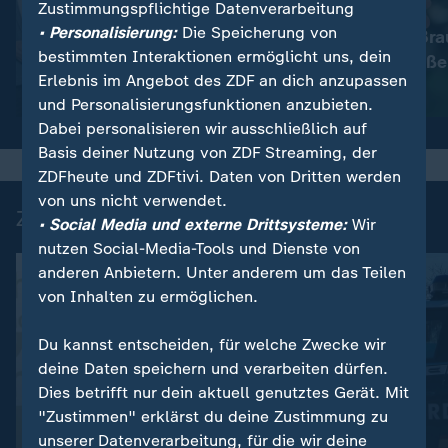
Zustimmungspflichtige Datenverarbeitung
:
Nachrichten | heute
• Personalisierung:
Die Speicherung von
Immer mehr Bra
:
Wetter
bestimmten Interaktionen ermöglicht uns, dein
So wird das Wetter
müssen schließe
Erlebnis im Angebot des ZDF an dich anzupassen
Video
1:11
Video
1:33
und Personalisierungsfunktionen anzubieten.
Dabei personalisieren wir ausschließlich auf
Basis deiner Nutzung von ZDF Streaming, der
ZDFheute und ZDFtivi. Daten von Dritten werden
von uns nicht verwendet.
Zuletzt auf ZDFheute veröffentlicht
• Social Media und externe Drittsysteme:
Wir
nutzen Social-Media-Tools und Dienste von
anderen Anbietern. Unter anderem um das Teilen
von Inhalten zu ermöglichen.
Du kannst entscheiden, für welche Zwecke wir
deine Daten speichern und verarbeiten dürfen.
Dies betrifft nur dein aktuell genutztes Gerät. Mit
"Zustimmen" erklärst du deine Zustimmung zu
unserer Datenverarbeitung, für die wir deine