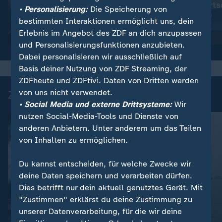
Immer mehr Brauereien
"Deutsche Wirtsc
• Personalisierung:
Die Speicherung von
müssen schließen
sich robuster"
bestimmten Interaktionen ermöglicht uns, dein
Erlebnis im Angebot des ZDF an dich anzupassen
Video
1:33
Video
1:06
und Personalisierungsfunktionen anzubieten.
Dabei personalisieren wir ausschließlich auf
Basis deiner Nutzung von ZDF Streaming, der
ZDFheute und ZDFtivi. Daten von Dritten werden
von uns nicht verwendet.
Zuletzt auf ZDFheute veröffentlicht
• Social Media und externe Drittsysteme:
Wir
nutzen Social-Media-Tools und Dienste von
anderen Anbietern. Unter anderem um das Teilen
von Inhalten zu ermöglichen.
Du kannst entscheiden, für welche Zwecke wir
deine Daten speichern und verarbeiten dürfen.
Dies betrifft nur dein aktuell genutztes Gerät. Mit
"Zustimmen" erklärst du deine Zustimmung zu
unserer Datenverarbeitung, für die wir deine
Liveblog
Liveblog