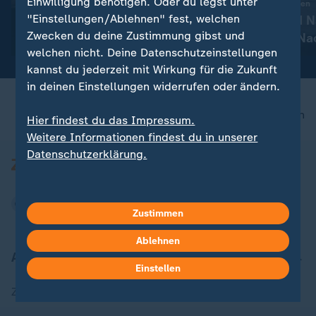
Einwilligung benötigen. Oder du legst unter
:
:
Russland greift die Ukraine an
Aktuelle Entwicklungen
"Einstellungen/Ablehnen" fest, welchen
Aktuelles zum Krieg in der
Iran-Krieg und 
Zwecken du deine Zustimmung gibst und
Ukraine
Konflikt: Alle N
welchen nicht. Deine Datenschutzeinstellungen
Liveblog
kannst du jederzeit mit Wirkung für die Zukunft
in deinen Einstellungen widerrufen oder ändern.
nach oben
Hier findest du das Impressum.
Weitere Informationen findest du in unserer
Datenschutzerklärung.
Zustimmen
Ablehnen
Aktuell bei ZDFheute
Einstellen
Zuletzt veröffentlicht