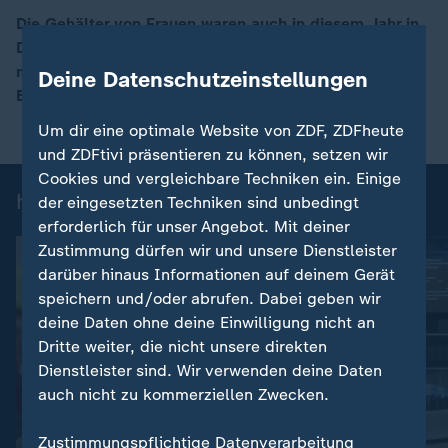
Die Gehälter von Frauen waren auch in diesem Jahr in
Deutschland deutlich niedriger als die von ihren
00:16
männlichen Kollegen. Frank Bethmann mit einer
Deine Datenschutzeinstellungen
Einschätzung.
Um dir eine optimale Website von ZDF, ZDFheute
und ZDFtivi präsentieren zu können, setzen wir
Cookies und vergleichbare Techniken ein. Einige
heute-Nachrichten: Einzelbeiträge
der eingesetzten Techniken sind unbedingt
erforderlich für unser Angebot. Mit deiner
Zustimmung dürfen wir und unsere Dienstleister
darüber hinaus Informationen auf deinem Gerät
speichern und/oder abrufen. Dabei geben wir
deine Daten ohne deine Einwilligung nicht an
Dritte weiter, die nicht unsere direkten
Dienstleister sind. Wir verwenden deine Daten
auch nicht zu kommerziellen Zwecken.
:
:
Nachrichten | heute
Nachrichten | heute
Zustimmungspflichtige Datenverarbeitung