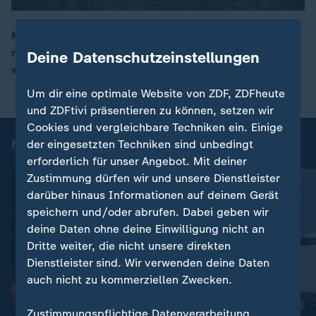
Mit einer Änderung des Luftsicherheitsgesetzes
möchte die Bundesregierung militärische Drohnen
Deine Datenschutzeinstellungen
00:16
wirksamer bekämpfen.
Um dir eine optimale Website von ZDF, ZDFheute
und ZDFtivi präsentieren zu können, setzen wir
Cookies und vergleichbare Techniken ein. Einige
heute 19:00 Uhr: Einzelbeiträge
der eingesetzten Techniken sind unbedingt
erforderlich für unser Angebot. Mit deiner
Zustimmung dürfen wir und unsere Dienstleister
darüber hinaus Informationen auf deinem Gerät
speichern und/oder abrufen. Dabei geben wir
deine Daten ohne deine Einwilligung nicht an
Dritte weiter, die nicht unsere direkten
Dienstleister sind. Wir verwenden deine Daten
auch nicht zu kommerziellen Zwecken.
:
Nachrichten | heute 19:00 Uhr
Zustimmungspflichtige Datenverarbeitung