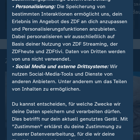
Diskussion um bessere
Nachrichten | heute 19
• Personalisierung:
Die Speicherung von
Drohnenabwehr
Ermittlungen da
bestimmten Interaktionen ermöglicht uns, dein
Erlebnis im Angebot des ZDF an dich anzupassen
Video
1:53
Video
1:37
und Personalisierungsfunktionen anzubieten.
Dabei personalisieren wir ausschließlich auf
Basis deiner Nutzung von ZDF Streaming, der
ZDFheute und ZDFtivi. Daten von Dritten werden
von uns nicht verwendet.
Zuletzt auf ZDFheute veröffentlicht
• Social Media und externe Drittsysteme:
Wir
nutzen Social-Media-Tools und Dienste von
anderen Anbietern. Unter anderem um das Teilen
von Inhalten zu ermöglichen.
Du kannst entscheiden, für welche Zwecke wir
deine Daten speichern und verarbeiten dürfen.
Dies betrifft nur dein aktuell genutztes Gerät. Mit
Interview
"Zustimmen" erklärst du deine Zustimmung zu
unserer Datenverarbeitung, für die wir deine
Nach Vorfall am Flughaf
Bilderserie