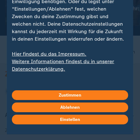
Ischinger zur
Einwilligung benötigen. Oder du legst unter
:
Topnews vom Transfermarkt
Drohnenabwehr: 
"Einstellungen/Ablehnen" fest, welchen
Köln verpflichtet U17-
mehr zu verliere
Zwecken du deine Zustimmung gibst und
Europameister Neves
mit Video
9:08
welchen nicht. Deine Datenschutzeinstellungen
kannst du jederzeit mit Wirkung für die Zukunft
in deinen Einstellungen widerrufen oder ändern.
nach oben
Hier findest du das Impressum.
Weitere Informationen findest du in unserer
Datenschutzerklärung.
Zustimmen
Ablehnen
Aktuell bei ZDFheute
Einstellen
Zuletzt veröffentlicht