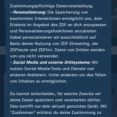
Zustimmungspflichtige Datenverarbeitung
:
Nachrichten | heute
• Personalisierung:
Die Speicherung von
Lebenslange Haf
:
Wetter
bestimmten Interaktionen ermöglicht uns, dein
So wird das Wetter
Anschlag
Erlebnis im Angebot des ZDF an dich anzupassen
und Personalisierungsfunktionen anzubieten.
Video
1:17
Video
1:33
Dabei personalisieren wir ausschließlich auf
Basis deiner Nutzung von ZDF Streaming, der
ZDFheute und ZDFtivi. Daten von Dritten werden
von uns nicht verwendet.
• Social Media und externe Drittsysteme:
Wir
Zuletzt auf ZDFheute veröffentlicht
nutzen Social-Media-Tools und Dienste von
anderen Anbietern. Unter anderem um das Teilen
von Inhalten zu ermöglichen.
Du kannst entscheiden, für welche Zwecke wir
deine Daten speichern und verarbeiten dürfen.
Dies betrifft nur dein aktuell genutztes Gerät. Mit
"Zustimmen" erklärst du deine Zustimmung zu