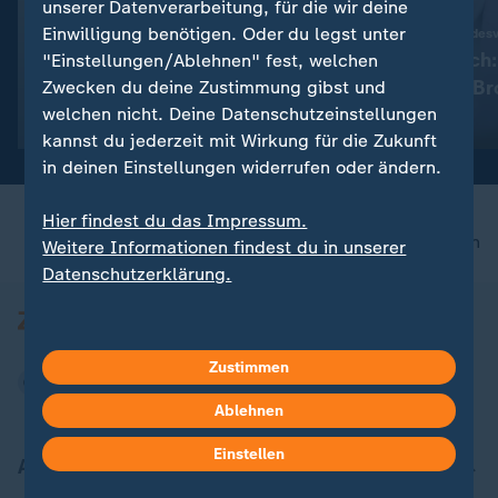
Update
unserer Datenverarbeitung, für die wir deine
Einwilligung benötigen. Oder du legst unter
:
Update am Morgen
Richterwahl am Bundesv
Wie schön war doch das
Ein Jahr danac
"Einstellungen/Ablehnen" fest, welchen
Sommerloch!
gegen Frauke Br
Zwecken du deine Zustimmung gibst und
welchen nicht. Deine Datenschutzeinstellungen
Gersdorf?
mit Video
0:44
mit Video
0:41
kannst du jederzeit mit Wirkung für die Zukunft
in deinen Einstellungen widerrufen oder ändern.
Hier findest du das Impressum.
nach oben
Weitere Informationen findest du in unserer
Datenschutzerklärung.
Zustimmen
Ablehnen
Einstellen
Aktuell bei ZDFheute