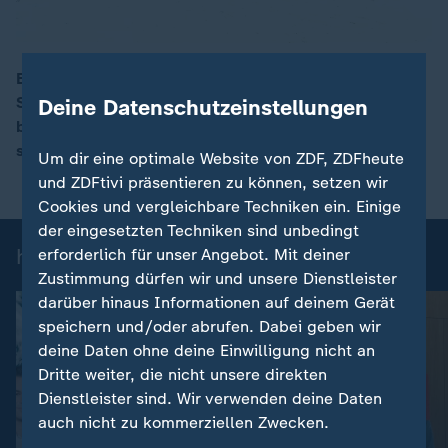
Eis und Schnee setzen Berlin seit Tagen zu. Tausende
Stürze überlasten die Notaufnahmen, viele Gehwege
Deine Datenschutzeinstellungen
00:17
bleiben spiegelglatt. Auch der Streit um Streusalz
sorgt für Probleme.
Um dir eine optimale Website von ZDF, ZDFheute
und ZDFtivi präsentieren zu können, setzen wir
Cookies und vergleichbare Techniken ein. Einige
der eingesetzten Techniken sind unbedingt
heute-Nachrichten: Einzelbeiträge
erforderlich für unser Angebot. Mit deiner
Zustimmung dürfen wir und unsere Dienstleister
darüber hinaus Informationen auf deinem Gerät
speichern und/oder abrufen. Dabei geben wir
deine Daten ohne deine Einwilligung nicht an
Dritte weiter, die nicht unsere direkten
Dienstleister sind. Wir verwenden deine Daten
auch nicht zu kommerziellen Zwecken.