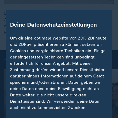
Die Staats- und Regierungschefs klingen zum
Abschluss des G7-Gipfels so optimistisch, wie lange
00:16
Deine Datenschutzeinstellungen
nicht mehr. Erleichterung gibt es hinsichtlich des US-
Präsidenten mit Blick auf die Ukraine.
Um dir eine optimale Website von ZDF, ZDFheute
und ZDFtivi präsentieren zu können, setzen wir
Cookies und vergleichbare Techniken ein. Einige
der eingesetzten Techniken sind unbedingt
heute 19:00 Uhr: Einzelbeiträge
erforderlich für unser Angebot. Mit deiner
Zustimmung dürfen wir und unsere Dienstleister
darüber hinaus Informationen auf deinem Gerät
speichern und/oder abrufen. Dabei geben wir
deine Daten ohne deine Einwilligung nicht an
Dritte weiter, die nicht unsere direkten
Dienstleister sind. Wir verwenden deine Daten
auch nicht zu kommerziellen Zwecken.