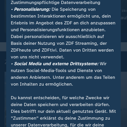
Zustimmungspflichtige Datenverarbeitung
:
Nachrichten | heute 19:00 Uhr
• Personalisierung:
Die Speicherung von
Trotz Krieg:
Nachrichten | heute 19
bestimmten Interaktionen ermöglicht uns, dein
Leihmutterschaft in der
Taiwan rüstet au
Erlebnis im Angebot des ZDF an dich anzupassen
Ukraine
Video
1:38
Video
1:45
und Personalisierungsfunktionen anzubieten.
Dabei personalisieren wir ausschließlich auf
Basis deiner Nutzung von ZDF Streaming, der
ZDFheute und ZDFtivi. Daten von Dritten werden
von uns nicht verwendet.
Zuletzt auf ZDFheute veröffentlicht
• Social Media und externe Drittsysteme:
Wir
nutzen Social-Media-Tools und Dienste von
anderen Anbietern. Unter anderem um das Teilen
von Inhalten zu ermöglichen.
Du kannst entscheiden, für welche Zwecke wir
deine Daten speichern und verarbeiten dürfen.
Dies betrifft nur dein aktuell genutztes Gerät. Mit
"Zustimmen" erklärst du deine Zustimmung zu
FAQ
unserer Datenverarbeitung, für die wir deine