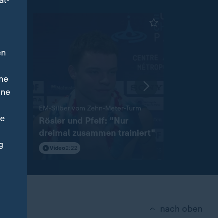
al-
en
ne
ine
:
EM-Silber vom Zehn-Meter-Turm
ne
nn:
Rösler und Pfeif: "Nur
Moritz W
dreimal zusammen trainiert"
Titel von
g
Video
2:22
mit Video
2
nach oben