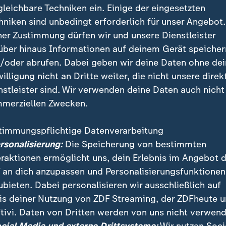
gleichbare Techniken ein. Einige der eingesetzten
hniken sind unbedingt erforderlich für unser Angebot.
ner Zustimmung dürfen wir und unsere Dienstleister
über hinaus Informationen auf deinem Gerät speicher
/oder abrufen. Dabei geben wir deine Daten ohne de
willigung nicht an Dritte weiter, die nicht unsere direk
nstleister sind. Wir verwenden deine Daten auch nicht
merziellen Zwecken.
timmungspflichtige Datenverarbeitung
C schafft die Riesenüberraschung, gewinnt gegen de
ersonalisierung:
Die Speicherung von bestimmten
Siebenmeter-Werfen und steht im DHB-Pokal-Finale.
eraktionen ermöglicht uns, dein Erlebnis im Angebot 
er Gegner.
 an dich anzupassen und Personalisierungsfunktionen
ubieten. Dabei personalisieren wir ausschließlich auf
is deiner Nutzung von ZDF Streaming, der ZDFheute 
tivi. Daten von Dritten werden von uns nicht verwend