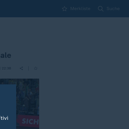
Merkliste
Suche
ale
|
| 22:38
tivi