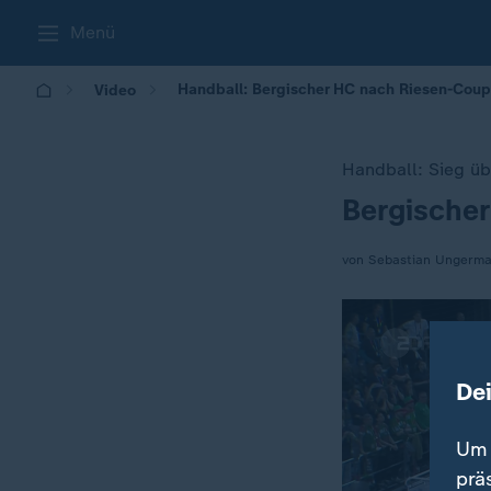
Menü
Handball: Bergischer HC nach Riesen-Coup
Video
Handball: Sieg ü
Bergischer
:
von Sebastian Ungerm
De
Um 
prä