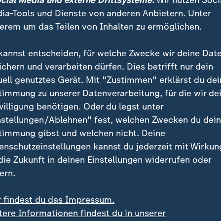
ocial Media und externe Drittsysteme:
Wir nutzen Soci
ia-Tools und Dienste von anderen Anbietern. Unter
erem um das Teilen von Inhalten zu ermöglichen.
kannst entscheiden, für welche Zwecke wir deine Dat
ichern und verarbeiten dürfen. Dies betrifft nur dein
uell genutztes Gerät. Mit "Zustimmen" erklärst du dei
timmung zu unserer Datenverarbeitung, für die wir de
willigung benötigen. Oder du legst unter
:
:
izerin macht Schluss
Zweimal EM-Gold gewonnen
nstellungen/Ablehnen" fest, welchen Zwecken du dei
n-Olympiasiegerin Gut-
Wasserspringer Wesema
timmung gibst und welchen nicht. Deine
ami beendet Karriere
"Ich bin unfassbar
enschutzeinstellungen kannst du jederzeit mit Wirkun
zufrieden"
 Video
0:30
Video
2:33
 die Zukunft in deinen Einstellungen widerrufen oder
ern.
r findest du das Impressum.
tere Informationen findest du in unserer