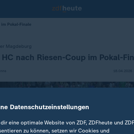
 im Pokal-Finale
ber Magdeburg
 HC nach Riesen-Coup im Pokal-Fin
anns
18.04.2026 
ine Datenschutzeinstellungen
dir eine optimale Website von ZDF, ZDFheute und ZDF
sentieren zu können, setzen wir Cookies und