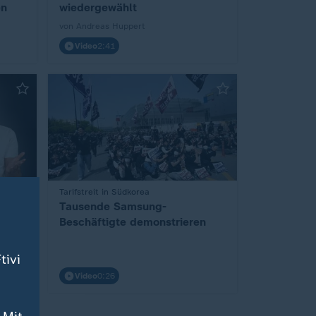
en
wiedergewählt
von Andreas Huppert
Video
2:41
:
Tarifstreit in Südkorea
Tausende Samsung-
 1.
Beschäftigte demonstrieren
tivi
Video
0:26