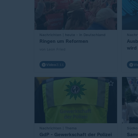
:
Nachrichten | heute - in Deutschland
:
Nachri
Ringen um Reformen
Ausb
wird
von Leon Fried
Video
3:11
Vi
:
Nachrichten | Thema
:
Südko
GdP - Gewerkschaft der Polizei
Sams