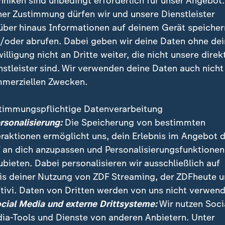
hniken sind unbedingt erforderlich für unser Angebot.
ner Zustimmung dürfen wir und unsere Dienstleister
ifbindung
über hinaus Informationen auf deinem Gerät speicher
/oder abrufen. Dabei geben wir deine Daten ohne de
willigung nicht an Dritte weiter, die nicht unsere direk
nstleister sind. Wir verwenden deine Daten auch nicht
merziellen Zwecken.
timmungspflichtige Datenverarbeitung
ersonalisierung:
Die Speicherung von bestimmten
eraktionen ermöglicht uns, dein Erlebnis im Angebot 
 an dich anzupassen und Personalisierungsfunktionen
ubieten. Dabei personalisieren wir ausschließlich auf
is deiner Nutzung von ZDF Streaming, der ZDFheute 
tivi. Daten von Dritten werden von uns nicht verwend
 mit Tarifvertrag
ocial Media und externe Drittsysteme:
Wir nutzen Soci
ia-Tools und Dienste von anderen Anbietern. Unter