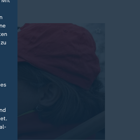
 Mit
n
ine
ten
 zu
des
und
et.
al-