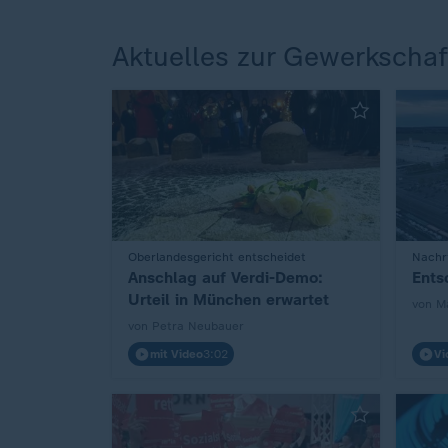
Aktuelles zur Gewerkscha
:
Oberlandesgericht entscheidet
:
Nachri
Anschlag auf Verdi-Demo:
Ents
Urteil in München erwartet
von Ma
von Petra Neubauer
mit Video
3:02
Vi