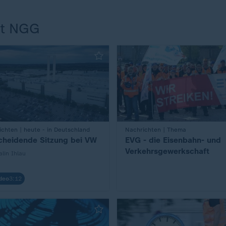
ft NGG
chten | heute - in Deutschland
:
Nachrichten | Thema
cheidende Sitzung bei VW
EVG - die Eisenbahn- und
Verkehrsgewerkschaft
lin Ihlau
deo
3:12