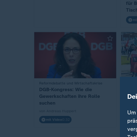
für 
Tisc
mi
:
Reformdebatte und Wirtschaftskrise
:
Nachri
DGB-Kongress: Wie die
Demo
De
Gewerkschaften ihre Rolle
Arbe
suchen
von J
von Andreas Huppert
Um 
mit Video
0:32
prä
Vi
ver