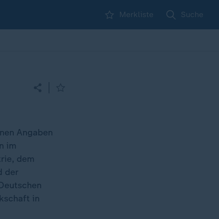
Merkliste
Suche
|
enen Angaben
n im
rie, dem
d der
 Deutschen
kschaft in