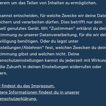
erem um das Teilen von Inhalten zu ermöglichen.
nnies
kannst entscheiden, für welche Zwecke wir deine Dat
ichern und verarbeiten dürfen. Dies betrifft nur dein
uell genutztes Gerät. Mit "Zustimmen" erklärst du dei
timmung zu unserer Datenverarbeitung, für die wir de
willigung benötigen. Oder du legst unter
nstellungen/Ablehnen" fest, welchen Zwecken du dei
timmung gibst und welchen nicht. Deine
enschutzeinstellungen kannst du jederzeit mit Wirkun
 | frontal
:
Nachrichten | Thema
 die Zukunft in deinen Einstellungen widerrufen oder
er Arbeitsschutz bei
Fleisch
ern.
ies?
nja Pölitz
r findest du das Impressum.
tere Informationen findest du in unserer
enschutzerklärung.