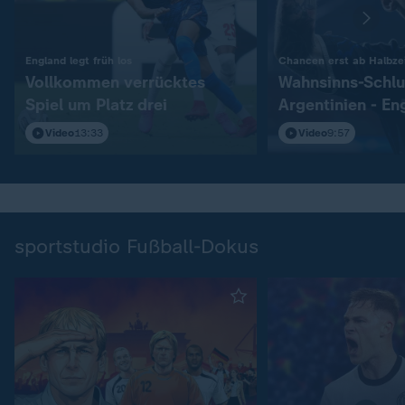
:
England legt früh los
Chancen erst ab Halbzei
Vollkommen verrücktes
Wahnsinns-Schlu
Spiel um Platz drei
Argentinien - En
Video
13:33
Video
9:57
sportstudio Fußball-Dokus