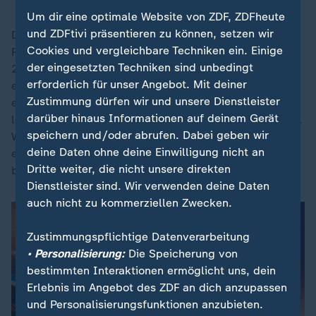
Um dir eine optimale Website von ZDF, ZDFheute
und ZDFtivi präsentieren zu können, setzen wir
Der ehemalige Bundesliga-Trainer (TSG Hoffenheim,
Cookies und vergleichbare Techniken ein. Einige
RB Leipzig, FC Bayern München) hatte im September
der eingesetzten Techniken sind unbedingt
2023 die Nachfolge von Hansi Flick angetreten. Seine
erforderlich für unser Angebot. Mit deiner
ersten Länderspiele bestritt er dabei im Oktober 2023
Zustimmung dürfen wir und unsere Dienstleister
ebenfalls auf einer US-Reise. Und in Foxborough
darüber hinaus Informationen auf deinem Gerät
leitete er damals sogar seine ersten Trainingseinheiten.
speichern und/oder abrufen. Dabei geben wir
Wenige hundert Meter von dem Übungsplatz entfernt
deine Daten ohne deine Einwilligung nicht an
erlebte Nagelsmann jetzt gegen Paraguay seine
Dritte weiter, die nicht unsere direkten
bitterste Niederlage.
Dienstleister sind. Wir verwenden deine Daten
auch nicht zu kommerziellen Zwecken.
Zustimmungspflichtige Datenverarbeitung
• Personalisierung:
Die Speicherung von
bestimmten Interaktionen ermöglicht uns, dein
Erlebnis im Angebot des ZDF an dich anzupassen
und Personalisierungsfunktionen anzubieten.