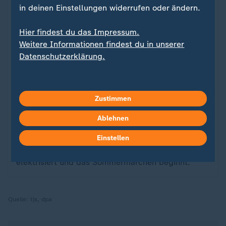
in deinen Einstellungen widerrufen oder ändern.
Hier findest du das Impressum.
Weitere Informationen findest du in unserer
Datenschutzerklärung.
Sport
Zustimmen
Schland in Sicht!
:
Ablehnen
Vor der WM 2006 steht der deutsche Fußball am
Abgrund. Jürgen Klinsmanns Revolution droht zu
Einstellen
scheitern – bis sein junges Team das Land
elektrisiert und das Sommermärchen beginnt.
Quelle:
tjs, dpa