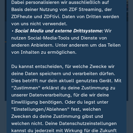
Dabei personalisieren wir ausschließlich auf
Basis deiner Nutzung von ZDF Streaming, der
ZDFheute und ZDFtivi. Daten von Dritten werden
von uns nicht verwendet.
:
ZDFsportstudio Update
• Social Media und externe Drittsysteme:
Wir
Dein Newsletter zur Fußball-WM 2026
nutzen Social-Media-Tools und Dienste von
Alle Highlights der WM-Spiele aus der Nacht, Updates
anderen Anbietern. Unter anderem um das Teilen
zum DFB-Team und die wichtigsten Nachrichten zur
von Inhalten zu ermöglichen.
Fußball-WM 2026 – kompakt und aktuell. Jetzt
abonnieren!
Du kannst entscheiden, für welche Zwecke wir
deine Daten speichern und verarbeiten dürfen.
Dies betrifft nur dein aktuell genutztes Gerät. Mit
Newsletter abonnieren
"Zustimmen" erklärst du deine Zustimmung zu
Mit dem Abonnieren-Button akzeptieren Sie unsere
Nutzungsbedingungen.
unserer Datenverarbeitung, für die wir deine
Einwilligung benötigen. Oder du legst unter
"Einstellungen/Ablehnen" fest, welchen
Zwecken du deine Zustimmung gibst und
welchen nicht. Deine Datenschutzeinstellungen
kannst du jederzeit mit Wirkung für die Zukunft