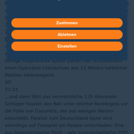
Elfmeterpunkt gibt. Dort nimmt Oyarzabal überlegt mit
dem linken Fuß direkt ab - und trifft flach unten rechts
in die Ecke.
Zustimmen
33′
21:33
Ablehnen
Doppelchance Spanien!
Erst tankt sich Yamal entlang
der Grundlinie an seinem Gegner vorbei, scheitert aber
Einstellen
aus maximal spitzem Winkel an Alexander Schlager.
Wenige Augenblicke später pariert der Schlussmann
einen Oyarzabal-Linksschuss aus 13 Metern halblinker
Position herausragend.
30′
21:31
...und dann fällt das vermeintliche 1:0! Alexander
Schlager faustet den Ball unter leichter Bedrängnis vor
die Füße von Cucurella, der aus wenigen Metern
einschießt. Parallel zum Deutschland-Spiel wird
allerdings auf Foulspiel am Keeper entschieden. Eine -
aus österreichischer Sicht - sehr schmeichelhafter Pfiff.