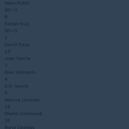
Marc Pubill
90′
+3
8
Fabián Ruiz
90′
+3
1
David Raya
13
Joan García
3
Álex Grimaldo
4
Eric García
5
Marcos Llorente
18
Martín Zubimendi
26
Borja Iglesias