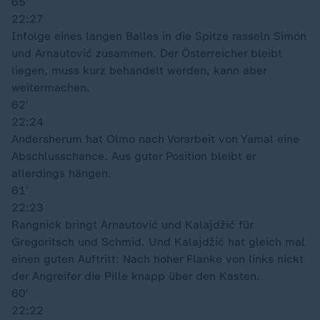
65′
22:27
Infolge eines langen Balles in die Spitze rasseln Simón
und Arnautović zusammen. Der Österreicher bleibt
liegen, muss kurz behandelt werden, kann aber
weitermachen.
62′
22:24
Andersherum hat Olmo nach Vorarbeit von Yamal eine
Abschlusschance. Aus guter Position bleibt er
allerdings hängen.
61′
22:23
Rangnick bringt Arnautović und Kalajdžić für
Gregoritsch und Schmid. Und Kalajdžić hat gleich mal
einen guten Auftritt: Nach hoher Flanke von links nickt
der Angreifer die Pille knapp über den Kasten.
60′
22:22