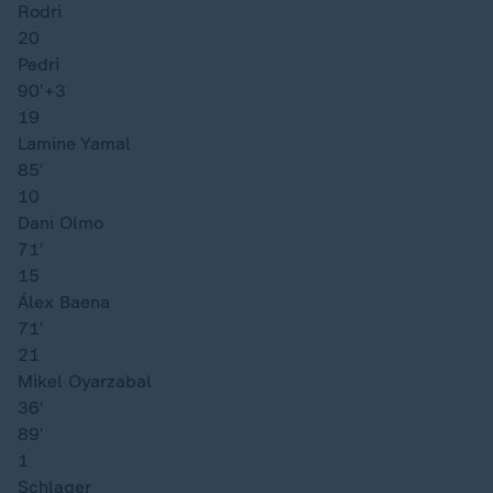
Rodri
20
Pedri
90′
+3
19
Lamine Yamal
85′
10
Dani Olmo
71′
15
Álex Baena
71′
21
Mikel Oyarzabal
36′
89′
1
Schlager