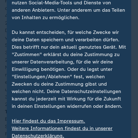
Flanke Posch erreicht. Der benötigt aber zu lange für
nutzen Social-Media-Tools und Dienste von
die Annahme, am Ende verpufft die Szene.
anderen Anbietern. Unter anderem um das Teilen
41′
von Inhalten zu ermöglichen.
21:42
Die Spanier erarbeiten sich die nächste Ecke, diesmal
Du kannst entscheiden, für welche Zwecke wir
von links. Etwas glücklich bekommt Alexander
deine Daten speichern und verarbeiten dürfen.
Schlager seine Hände an die Kugel und klärt.
Dies betrifft nur dein aktuell genutztes Gerät. Mit
38′
"Zustimmen" erklärst du deine Zustimmung zu
21:39
unserer Datenverarbeitung, für die wir deine
Nun mal wieder Yamal. Der 18-Jährige versucht es
Einwilligung benötigen. Oder du legst unter
nach kurzem Dribbling aus mittigen 19 Metern mit
"Einstellungen/Ablehnen" fest, welchen
einem Rechtsschuss. Alexander Schlager steht richtig
Zwecken du deine Zustimmung gibst und
und fängt den Versuch.
welchen nicht. Deine Datenschutzeinstellungen
36′
kannst du jederzeit mit Wirkung für die Zukunft
21:36
in deinen Einstellungen widerrufen oder ändern.
Tooor für Spanien, 1:0 durch Mikel Oyarzabal
Einige Minuten später fällt dann doch das 1:0 für die
Hier findest du das Impressum.
Spanier! Rodri passt aus dem Zentrum auf den linken
Weitere Informationen findest du in unserer
Flügel zu Cucurella, der schnell flach in Richtung
Datenschutzerklärung.