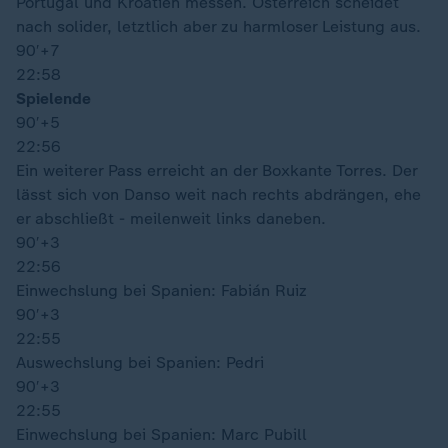
Portugal und Kroatien messen. Österreich scheidet
nach solider, letztlich aber zu harmloser Leistung aus.
90′
+7
22:58
Spielende
90′
+5
22:56
Ein weiterer Pass erreicht an der Boxkante Torres. Der
lässt sich von Danso weit nach rechts abdrängen, ehe
er abschließt - meilenweit links daneben.
90′
+3
22:56
Einwechslung bei Spanien: Fabián Ruiz
90′
+3
22:55
Auswechslung bei Spanien: Pedri
90′
+3
22:55
Einwechslung bei Spanien: Marc Pubill