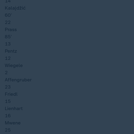
14
Kalajdžić
60′
22
Prass
85′
13
Pentz
12
Wiegele
2
Affengruber
23
Friedl
15
Lienhart
16
Mwene
25