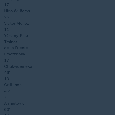
17
Nico Williams
25
Víctor Muñoz
11
Yéremy Pino
Trainer
de la Fuente
Ersatzbank
17
Chukwuemeka
46′
10
Grillitsch
46′
7
Arnautović
60′