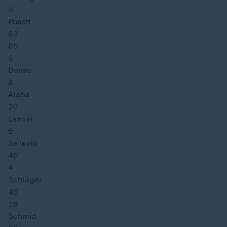
5
Posch
83′
85′
3
Danso
8
Alaba
20
Laimer
6
Seiwald
46′
4
Schlager
46′
18
Schmid