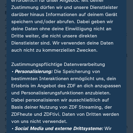
erforderlich für unser Angebot. Mit deiner
21:50
Zustimmung dürfen wir und unsere Dienstleister
Ende 1. Halbzeit
darüber hinaus Informationen auf deinem Gerät
45′
+2
speichern und/oder abrufen. Dabei geben wir
21:48
deine Daten ohne deine Einwilligung nicht an
Spanien macht weiter -
und Alexander Schlager pariert
Dritte weiter, die nicht unsere direkten
doppelt!
Erst wischt der Tormann einen Baena-Freistoß
Dienstleister sind. Wir verwenden deine Daten
aus 23 Metern von halblinks mit den Fingerspitzen an
auch nicht zu kommerziellen Zwecken.
den Querbalken. Nur Sekunden später segelt die Kugel
an das linke österreichische Fünfmeterraumeck. Dort
Zustimmungspflichtige Datenverarbeitung
steht Yamal völlig frei, bleibt gegen Alexander
• Personalisierung:
Die Speicherung von
Schlager aber nur zweiter Sieger.
bestimmten Interaktionen ermöglicht uns, dein
45′
Erlebnis im Angebot des ZDF an dich anzupassen
21:46
und Personalisierungsfunktionen anzubieten.
Offizielle Nachspielzeit (Minuten): 4
Dabei personalisieren wir ausschließlich auf
43′
Basis deiner Nutzung von ZDF Streaming, der
21:43
ZDFheute und ZDFtivi. Daten von Dritten werden
Nach langer Zeit ein österreichischer Angriff. Über
von uns nicht verwendet.
Sabitzer gelangt der Ball nach links zu Schmid, dessen
• Social Media und externe Drittsysteme:
Wir