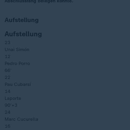
Abschlussrang belegen konnte.
Aufstellung
Aufstellung
23
Unai Simón
12
Pedro Porro
66′
22
Pau Cubarsí
14
Laporte
90′
+3
24
Marc Cucurella
16