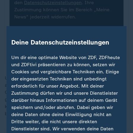
den
Datenschutzeinstellungen
. Ihre
Zustimmung können Sie im Bereich „Meine
News“ jederzeit widerrufen.
Infografiken anzeigen
Deine Datenschutzeinstellungen
Datenschutzeinstellungen anpassen
Um dir eine optimale Website von ZDF, ZDFheute
und ZDFtivi präsentieren zu können, setzen wir
Cookies und vergleichbare Techniken ein. Einige
Uruguay drängte in einer wilden Schlussphase wieder
der eingesetzten Techniken sind unbedingt
auf ein drittes Tor und vergab noch mehrere gute
erforderlich für unser Angebot. Mit deiner
Chancen. Doch ein Schuss von Brian Rodriguez wurde
Zustimmung dürfen wir und unsere Dienstleister
geblockt (86.), ein Freistoß von Fede Valverde flog
darüber hinaus Informationen auf deinem Gerät
knapp über das Tor (90.) und auch Canobbio schoss
speichern und/oder abrufen. Dabei geben wir
bei einem schnellen Konter daneben (90.+3).
deine Daten ohne deine Einwilligung nicht an
Dritte weiter, die nicht unsere direkten
Dienstleister sind. Wir verwenden deine Daten