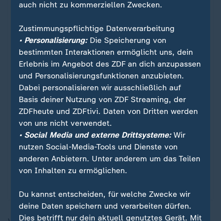
auch nicht zu kommerziellen Zwecken.
Zustimmungspflichtige Datenverarbeitung
• Personalisierung:
Die Speicherung von
bestimmten Interaktionen ermöglicht uns, dein
Erlebnis im Angebot des ZDF an dich anzupassen
und Personalisierungsfunktionen anzubieten.
Dabei personalisieren wir ausschließlich auf
Basis deiner Nutzung von ZDF Streaming, der
ZDFheute und ZDFtivi. Daten von Dritten werden
Sport
von uns nicht verwendet.
Schland in Sicht!
:
• Social Media und externe Drittsysteme:
Wir
nutzen Social-Media-Tools und Dienste von
Vor der WM 2006 steht der deutsche Fußball am
anderen Anbietern. Unter anderem um das Teilen
Abgrund. Jürgen Klinsmanns Revolution droht zu
von Inhalten zu ermöglichen.
scheitern – bis sein junges Team das Land
elektrisiert und das Sommermärchen beginnt.
Du kannst entscheiden, für welche Zwecke wir
deine Daten speichern und verarbeiten dürfen.
Dies betrifft nur dein aktuell genutztes Gerät. Mit