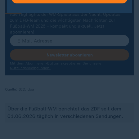
:
ZDFsportstudio Update
Dein Newsletter zur Fußball-WM 2026
Alle Highlights der WM-Spiele aus der Nacht, Updates
zum DFB-Team und die wichtigsten Nachrichten zur
Fußball-WM 2026 – kompakt und aktuell. Jetzt
abonnieren!
Newsletter abonnieren
Mit dem Abonnieren-Button akzeptieren Sie unsere
Nutzungsbedingungen.
Quelle:
SID, dpa
Über die Fußball-WM berichtet das ZDF seit dem
01.06.2026 täglich in verschiedenen Sendungen.