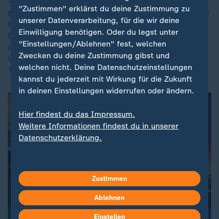
Vozinha war nur vorher noch einmal im Blickpunkt
"Zustimmen" erklärst du deine Zustimmung zu
gestanden: Nach einem Eckball lenkte der Torwart den
unserer Datenverarbeitung, für die wir deine
Ball an den Pfosten, Maxi Araujo staubte aus kurzer
Einwilligung benötigen. Oder du legst unter
Distanz ins Tor ab - doch der Schiedsrichter und
"Einstellungen/Ablehnen" fest, welchen
danach auch der VAR entschieden auf Abseits (70.).
Zwecken du deine Zustimmung gibst und
Vozinhas Mutter tänzelte und zitterte dazu auf der
welchen nicht. Deine Datenschutzeinstellungen
Tribüne mit.
kannst du jederzeit mit Wirkung für die Zukunft
in deinen Einstellungen widerrufen oder ändern.
Hier findest du das Impressum.
Weitere Informationen findest du in unserer
Datenschutzerklärung.
Zustimmen
Ablehnen
Einstellen