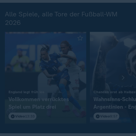
Alle Spiele, alle Tore der Fußball-WM
2026
:
England legt früh los
Chancen erst ab Halbzei
Vollkommen verrücktes
Wahnsinns-Schlu
Spiel um Platz drei
Argentinien - En
Video
13:33
Video
9:57