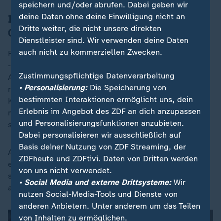
speichern und/oder abrufen. Dabei geben wir
deine Daten ohne deine Einwilligung nicht an
Iran gegen Neuseeland, 16.06.2026,
Dritte weiter, die nicht unsere direkten
03:00 Uhr, ZDF
Dienstleister sind. Wir verwenden deine Daten
auch nicht zu kommerziellen Zwecken.
Für Nachteulen könnte diese Partie interessant werden
- allerdings nicht wegen ihrer sportlichen
Zustimmungspflichtige Datenverarbeitung
Aussagekraft, sondern wegen der Begleitumstände
• Personalisierung:
Die Speicherung von
rund um das iranische Nationalteam. Während der
bestimmten Interaktionen ermöglicht uns, dein
Krieg zwischen den USA und
Iran
weiter andauert,
Erlebnis im Angebot des ZDF an dich anzupassen
musste das Team von Trainer Amir Ghalenoei schon
und Personalisierungsfunktionen anzubieten.
sein WM-Quartier nach Mexiko verlagern.
Dabei personalisieren wir ausschließlich auf
Basis deiner Nutzung von ZDF Streaming, der
Am Dienstag in Los Angeles wird mit Spannung
ZDFheute und ZDFtivi. Daten von Dritten werden
erwartet, mit welchen Begleitumständen das Spiel
von uns nicht verwendet.
stattfinden kann - und ob US-Präsident
Donald Trump
• Social Media und externe Drittsysteme:
Wir
auch einen Kommentar dazu abgeben wird.
nutzen Social-Media-Tools und Dienste von
anderen Anbietern. Unter anderem um das Teilen
von Inhalten zu ermöglichen.