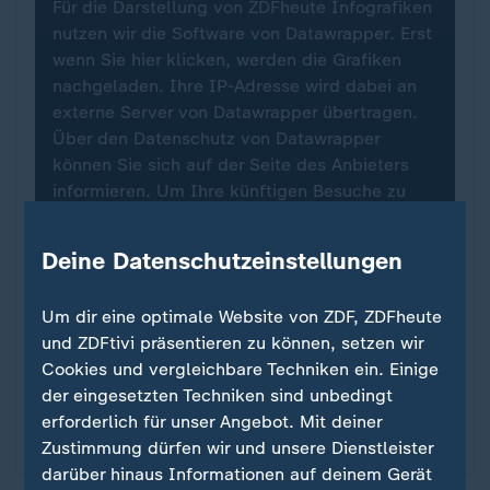
Für die Darstellung von ZDFheute Infografiken
nutzen wir die Software von Datawrapper. Erst
wenn Sie hier klicken, werden die Grafiken
nachgeladen. Ihre IP-Adresse wird dabei an
externe Server von Datawrapper übertragen.
Über den Datenschutz von Datawrapper
können Sie sich auf der Seite des Anbieters
informieren. Um Ihre künftigen Besuche zu
erleichtern, speichern wir Ihre Zustimmung in
den
Datenschutzeinstellungen
. Ihre
Deine Datenschutzeinstellungen
Zustimmung können Sie im Bereich „Meine
News“ jederzeit widerrufen.
Um dir eine optimale Website von ZDF, ZDFheute
und ZDFtivi präsentieren zu können, setzen wir
Infografiken anzeigen
Cookies und vergleichbare Techniken ein. Einige
der eingesetzten Techniken sind unbedingt
Datenschutzeinstellungen anpassen
erforderlich für unser Angebot. Mit deiner
Zustimmung dürfen wir und unsere Dienstleister
darüber hinaus Informationen auf deinem Gerät