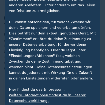
anderen Anbietern. Unter anderem um das Teilen
von Inhalten zu ermöglichen.
Welches Land holte die meisten WM-
Du kannst entscheiden, für welche Zwecke wir
Titel?
deine Daten speichern und verarbeiten dürfen.
Dies betrifft nur dein aktuell genutztes Gerät. Mit
Erster Weltmeister jemals wurde 1930 die Mannschaft
"Zustimmen" erklärst du deine Zustimmung zu
aus Uruguay. Zwei Mal siegte das lateinamerikanische
unserer Datenverarbeitung, für die wir deine
Land bereits bei den Weltmeisterschaften - aber
Einwilligung benötigen. Oder du legst unter
bestritt bisher nur ein Finalspiel: Beim zweiten
"Einstellungen/Ablehnen" fest, welchen
uruguayischen Triumph 1950 wurde der Turniersieger
Zwecken du deine Zustimmung gibst und
durch eine weitere Gruppenphase gekürt, eine K.-o.-
welchen nicht. Deine Datenschutzeinstellungen
Phase gab es nicht.
kannst du jederzeit mit Wirkung für die Zukunft
in deinen Einstellungen widerrufen oder ändern.
Das sind die Rekord-Weltmeister
ZDFheute Infografik
Hier findest du das Impressum.
Weitere Informationen findest du in unserer
Datenschutzerklärung.
Ein Klick für den Datenschutz