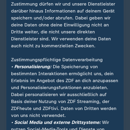
Ein Klick für den Datenschutz
Zustimmung dürfen wir und unsere Dienstleister
darüber hinaus Informationen auf deinem Gerät
Für die Darstellung von ZDFheute Infografiken
speichern und/oder abrufen. Dabei geben wir
nutzen wir die Software von Datawrapper. Erst
deine Daten ohne deine Einwilligung nicht an
wenn Sie hier klicken, werden die Grafiken
Dritte weiter, die nicht unsere direkten
nachgeladen. Ihre IP-Adresse wird dabei an
Dienstleister sind. Wir verwenden deine Daten
externe Server von Datawrapper übertragen.
auch nicht zu kommerziellen Zwecken.
Über den Datenschutz von Datawrapper
können Sie sich auf der Seite des Anbieters
Zustimmungspflichtige Datenverarbeitung
informieren. Um Ihre künftigen Besuche zu
• Personalisierung:
Die Speicherung von
erleichtern, speichern wir Ihre Zustimmung in
bestimmten Interaktionen ermöglicht uns, dein
den
Datenschutzeinstellungen
. Ihre
Erlebnis im Angebot des ZDF an dich anzupassen
Zustimmung können Sie im Bereich „Meine
und Personalisierungsfunktionen anzubieten.
News“ jederzeit widerrufen.
Dabei personalisieren wir ausschließlich auf
Basis deiner Nutzung von ZDF Streaming, der
Infografiken anzeigen
ZDFheute und ZDFtivi. Daten von Dritten werden
von uns nicht verwendet.
Datenschutzeinstellungen anpassen
• Social Media und externe Drittsysteme:
Wir
nutzen Social-Media-Tools und Dienste von