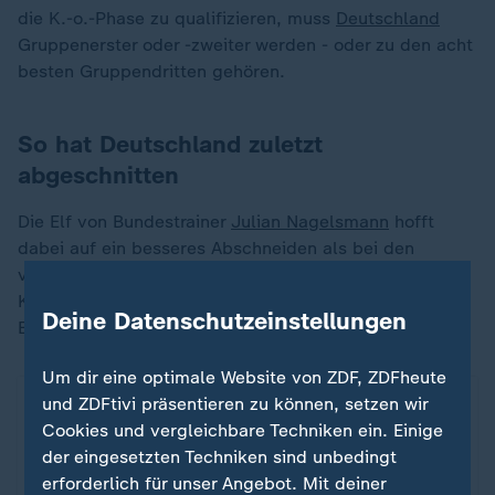
die K.-o.-Phase zu qualifizieren, muss
Deutschland
Gruppenerster oder -zweiter werden - oder zu den acht
besten Gruppendritten gehören.
So hat Deutschland zuletzt
abgeschnitten
Die Elf von Bundestrainer
Julian Nagelsmann
hofft
dabei auf ein besseres Abschneiden als bei den
vergangenen Weltmeisterschaften in Russland und
Katar. Dort war bereits in der Gruppenphase
Deine Datenschutzeinstellungen
Endstation.
Um dir eine optimale Website von ZDF, ZDFheute
WM: So weit kam Deutschland bisher
und ZDFtivi präsentieren zu können, setzen wir
ZDFheute Infografik
Cookies und vergleichbare Techniken ein. Einige
der eingesetzten Techniken sind unbedingt
erforderlich für unser Angebot. Mit deiner