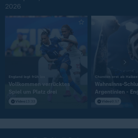
2026
:
England legt früh los
Chancen erst ab Halbzei
Vollkommen verrücktes
Wahnsinns-Schlu
Spiel um Platz drei
Argentinien - En
Video
13:33
Video
9:57