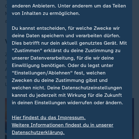
anderen Anbietern. Unter anderem um das Teilen
Oktober 1993 die Qualifikation für das Turnier acht
von Inhalten zu ermöglichen.
Monate später in den USA gelang. Dies galt damals
als Überraschung.
Du kannst entscheiden, für welche Zwecke wir
deine Daten speichern und verarbeiten dürfen.
Vorzeige-Norweger Rune Bratseth
Dies betrifft nur dein aktuell genutztes Gerät. Mit
"Zustimmen" erklärst du deine Zustimmung zu
Zwar war mit Rune Bratseth vom Spitzenklub Werder
unserer Datenverarbeitung, für die wir deine
Bremen in jener Zeit ein Norweger einer der besten
Einwilligung benötigen. Oder du legst unter
Abwehrspieler der Bundesliga, doch die großen
"Einstellungen/Ablehnen" fest, welchen
sportlichen Schlagzeilen des 5,6 Millionen Einwohner-
Zwecken du deine Zustimmung gibst und
Landes lieferten regelmäßig Wintersportler.
welchen nicht. Deine Datenschutzeinstellungen
kannst du jederzeit mit Wirkung für die Zukunft
in deinen Einstellungen widerrufen oder ändern.
Hier findest du das Impressum.
Weitere Informationen findest du in unserer
Datenschutzerklärung.