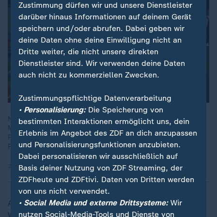
Zustimmung dürfen wir und unsere Dienstleister
darüber hinaus Informationen auf deinem Gerät
speichern und/oder abrufen. Dabei geben wir
deine Daten ohne deine Einwilligung nicht an
Dritte weiter, die nicht unsere direkten
Dienstleister sind. Wir verwenden deine Daten
auch nicht zu kommerziellen Zwecken.
Zustimmungspflichtige Datenverarbeitung
• Personalisierung:
Die Speicherung von
Norwegens Prinzessin Ingrid Alexandra und Prinz Sverre
bestimmten Interaktionen ermöglicht uns, dein
Magnus zelebrieren die Ruder-Choreografie der norwegischen
Erlebnis im Angebot des ZDF an dich anzupassen
Fußballfans - hier zusammen mit Kindern einer New Yorker
und Personalisierungsfunktionen anzubieten.
Fußballschule.
Dabei personalisieren wir ausschließlich auf
24.06.2026 | 0:15 min
Basis deiner Nutzung von ZDF Streaming, der
ZDFheute und ZDFtivi. Daten von Dritten werden
von uns nicht verwendet.
• Social Media und externe Drittsysteme:
Wir
Anschließend verfolgte Norwegen die kommenden elf
nutzen Social-Media-Tools und Dienste von
Weltmeisterschaften alle vor dem Fernseher, ehe im