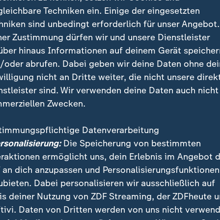
gleichbare Techniken ein. Einige der eingesetzten
hniken sind unbedingt erforderlich für unser Angebot.
ner Zustimmung dürfen wir und unsere Dienstleister
über hinaus Informationen auf deinem Gerät speicher
/oder abrufen. Dabei geben wir deine Daten ohne de
willigung nicht an Dritte weiter, die nicht unsere direk
nstleister sind. Wir verwenden deine Daten auch nicht
merziellen Zwecken.
gen Curacao steht die deutsche Nationalmannschaft vor ih
n die Elfenbeinküste. ZDF-Sportreporterin Lili Engels beri
timmungspflichtige Datenverarbeitung
ersonalisierung:
Die Speicherung von bestimmten
eraktionen ermöglicht uns, dein Erlebnis im Angebot 
 an dich anzupassen und Personalisierungsfunktionen
ubieten. Dabei personalisieren wir ausschließlich auf
fi von
Real Madrid
auch auf der Pressekonferenz in de
is deiner Nutzung von ZDF Streaming, der ZDFheute 
old", sagte er über Verteidiger Nico Schlotterbeck, "
tivi. Daten von Dritten werden von uns nicht verwend
 Nebenmann Jonathan Tah nannte er den "neuen Chef"