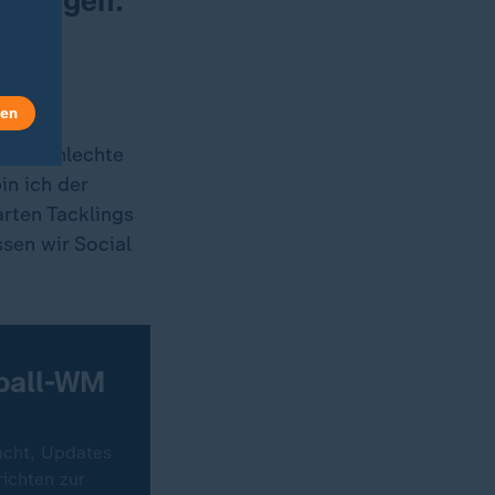
einungen.
len
ist schlechte
in ich der
arten Tacklings
ssen wir Social
ßball-WM
acht, Updates
ichten zur