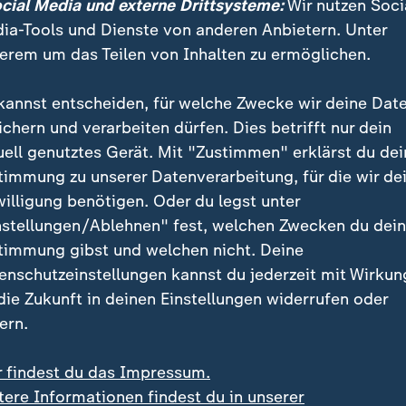
ocial Media und externe Drittsysteme:
Wir nutzen Soci
fach was dar. Allein von der Physis her, das kann scho
ia-Tools und Dienste von anderen Anbietern. Unter
erem um das Teilen von Inhalten zu ermöglichen.
h Stürmer wäre und gegen Jona spi
kannst entscheiden, für welche Zwecke wir deine Dat
 dann wäre das schon hart.
ichern und verarbeiten dürfen. Dies betrifft nur dein
uell genutztes Gerät. Mit "Zustimmen" erklärst du dei
timmung zu unserer Datenverarbeitung, für die wir de
willigung benötigen. Oder du legst unter
nstellungen/Ablehnen" fest, welchen Zwecken du dei
ia-Buhmann Rüdiger? "Ist für mich
timmung gibst und welchen nicht. Deine
enschutzeinstellungen kannst du jederzeit mit Wirkun
iel Brown sei "ein ruhiger Zeitgenosse, aber auf dem 
 die Zukunft in deinen Einstellungen widerrufen oder
m muss ich nicht viel sagen". Gesagt wird dafür viel 
ern.
z, wo er oft kübelweise Hass erfährt.
r findest du das Impressum.
tere Informationen findest du in unserer