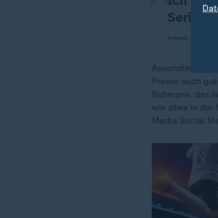
Ich res
Dat
Seriöse 
Antonio Rüdiger
Ansonsten sei e
Presse auch gute
Buhmann, das is
wie etwa in der 
Media Social Med