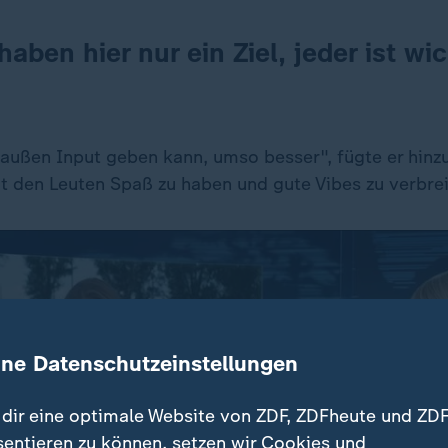
 haben hier nur ein Ziel, jeder ist wic
ußen Input geben kann, umso besser", fügte er hinz
it den Leuten Spaß zu haben und gute Vibes zu verbrei
ine Datenschutzeinstellungen
dir eine optimale Website von ZDF, ZDFheute und ZDF
sentieren zu können, setzen wir Cookies und