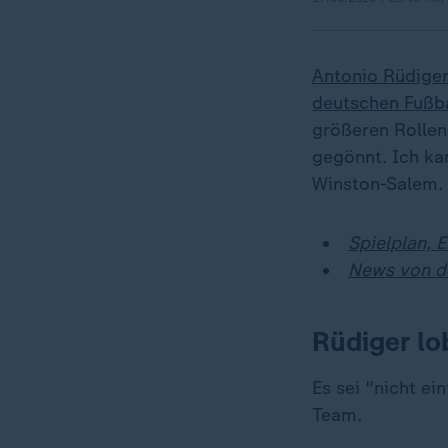
Antonio Rüdiger
deutschen Fußb
größeren Rollen 
gegönnt. Ich ka
Winston-Salem.
Spielplan, 
News von d
Rüdiger lo
„
Es sei "nicht ei
Team.