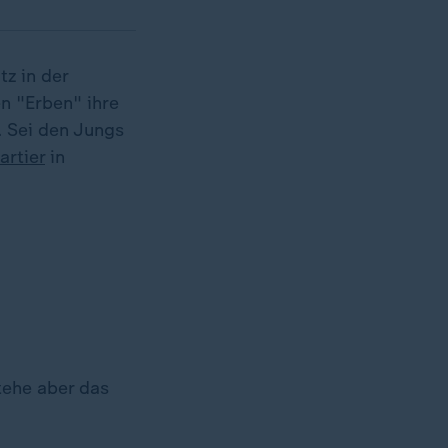
z in der
en "Erben" ihre
t. Sei den Jungs
rtier
in
stehe aber das