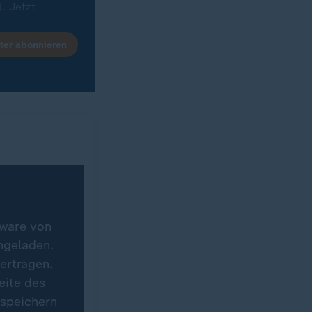
. Jetzt
ter abonnieren
ale)
tware von
hgeladen.
ertragen.
eite des
 speichern