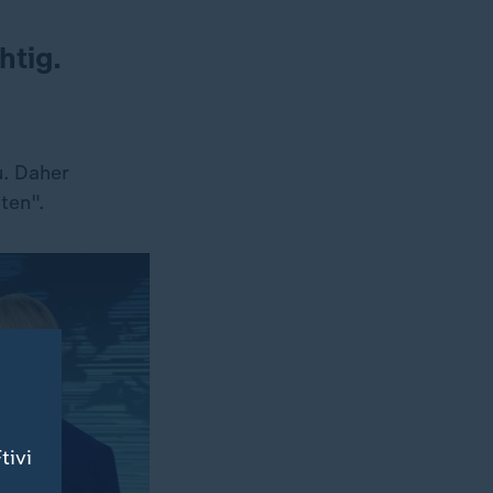
htig.
u. Daher
ten".
tivi