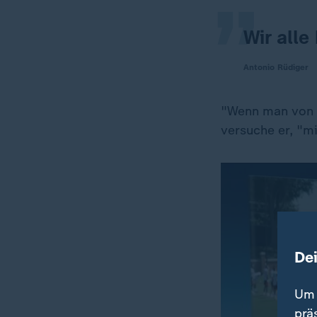
Wir alle
Antonio Rüdiger
"Wenn man von a
versuche er, "m
De
Um 
prä