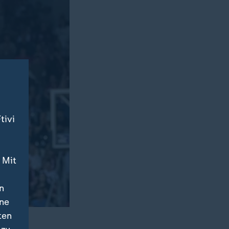
tivi
 Mit
n
ine
ten
ken.