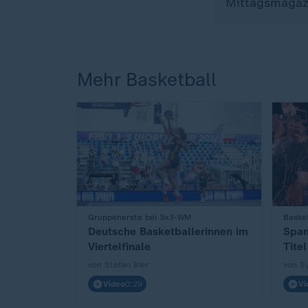
Mittagsmagaz
Mehr Basketball
:
Gruppenerste bei 3x3-WM
:
Basket
Deutsche Basketballerinnen im
Span
Viertelfinale
Tite
von Stefan Bier
von S
Video
0:29
Vi