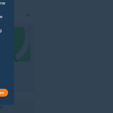
ine
ne
g
len
im