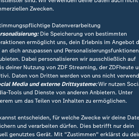
nstleister sind. Wir verwenden deine Daten auch nicht
sefoto/Thomas Häsler
merziellen Zwecken.
timmungspflichtige Datenverarbeitung
ersonalisierung:
Die Speicherung von bestimmten
 Münchner werden Alba Berlin oder die Bamberg Baske
eraktionen ermöglicht uns, dein Erlebnis im Angebot 
lichen Heimsiegen 2:0 geführt, ehe Bamberg am Don
 an dich anzupassen und Personalisierungsfunktionen
ewann und auf 1:2 verkürzte.
ubieten. Dabei personalisieren wir ausschließlich auf
is deiner Nutzung von ZDF Streaming, der ZDFheute 
 oder Berlin: Bayern Favorit im Fin
tivi. Daten von Dritten werden von uns nicht verwend
ocial Media und externe Drittsysteme:
Wir nutzen Soci
ind die Münchner eindeutiger Favorit. Das Pesic-Team 
ia-Tools und Dienste von anderen Anbietern. Unter
offs noch ungeschlagen und hat fünf seiner sechs Part
erem um das Teilen von Inhalten zu ermöglichen.
Punkten Differenz gewonnen.
kannst entscheiden, für welche Zwecke wir deine Dat
Endspiele sind für 12., 14. und 17. Juni angesetzt. Ei
ichern und verarbeiten dürfen. Dies betrifft nur dein
tes Finale würde am 19. und 21. Juni steigen.
uell genutztes Gerät. Mit "Zustimmen" erklärst du dei