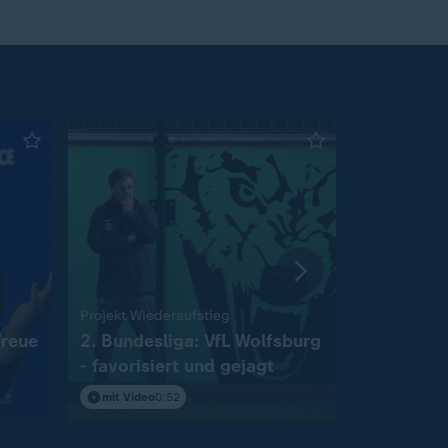
:
Projekt Wiederaufstieg
Knapper Si
Treue
2. Bundesliga: VfL Wolfsburg
Hertha BS
- favorisiert und gejagt
Zweitliga
mit Video
0:52
mit Video
0