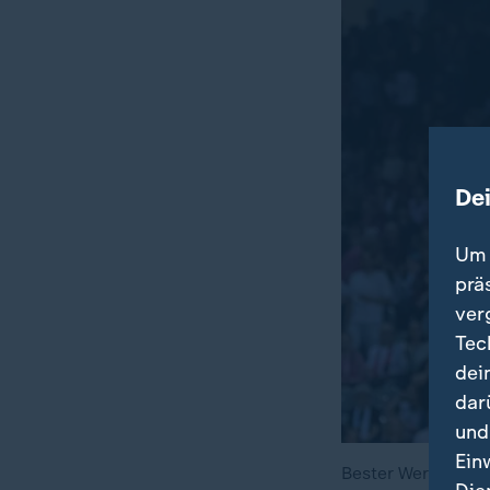
De
Um 
prä
ver
Tec
dei
dar
und
Ein
Bester Werfer der