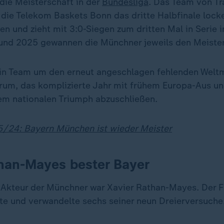
die Meisterschaft in der
Bundesliga
. Das Team von Tr
 die Telekom Baskets Bonn das dritte Halbfinale lock
 und zieht mit 3:0-Siegen zum dritten Mal in Serie i
 und 2025 gewannen die Münchner jeweils den Meistert
ein Team um den erneut angeschlagen fehlenden Welt
rum, das komplizierte Jahr mit frühem Europa-Aus u
em nationalen Triumph abzuschließen.
/24: Bayern München ist wieder Meister
han-Mayes bester Bayer
Akteur der Münchner war Xavier Rathan-Mayes. Der Fl
kte und verwandelte sechs seiner neun Dreierversuche