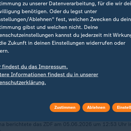
timmung zu unserer Datenverarbeitung, für die wir de
willigung benötigen. Oder du legst unter
o auf WhatsApp
nstellungen/Ablehnen" fest, welchen Zwecken du dei
timmung gibst und welchen nicht. Deine
enschutzeinstellungen kannst du jederzeit mit Wirkun
er Sport stets auf dem Laufenden
 die Zukunft in deinen Einstellungen widerrufen oder
 ist unser sportstudio-WhatsApp-
ern.
das Richtige für Sie. Egal ob
affee, mittags zum Lunch oder
r findest du das Impressum.
d - erhalten Sie
die wichtigsten
tere Informationen findest du in unserer
uf Ihr Smartphone
. Melden Sie sich
Quelle: Reuters
enschutzerklärung.
fach für unseren WhatsApp-Channel
io-WhatsApp-Channel
.
Zustimmen
Ablehnen
Einstel
a berichtete das ZDF am 05.06.2026 um 12:53 Uhr 