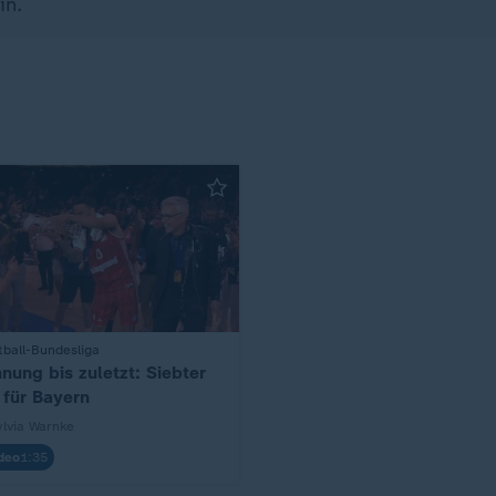
in.
ball-Bundesliga
nung bis zuletzt: Siebter
l für Bayern
ylvia Warnke
deo
1:35