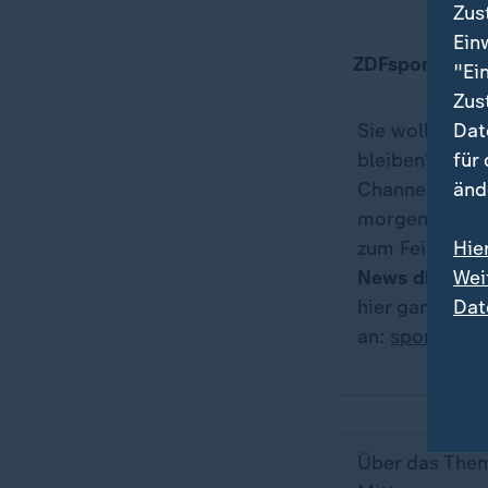
Zus
Ein
ZDFsportstudi
"Ei
Zus
Dat
Sie wollen üb
für
bleiben? Dann
änd
Channel genau 
morgens zum K
Hie
zum Feieraben
Wei
News direkt a
Dat
hier ganz ein
an:
sportstud
Über das Them