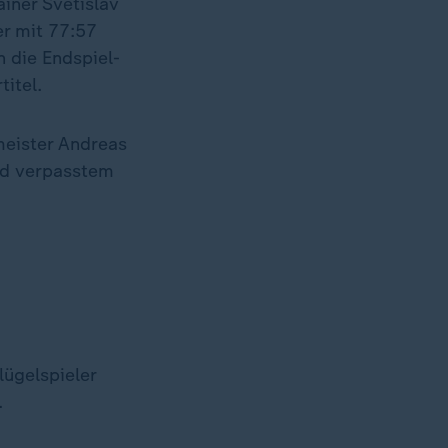
ainer Svetislav
er mit 77:57
n die Endspiel-
itel.
meister Andreas
nd verpasstem
ügelspieler
.