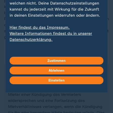
persönlichen Nachteilen verbunden wäre. Mieter
welchen nicht. Deine Datenschutzeinstellungen
können sich dabei etwa auf das Fehlen einer
kannst du jederzeit mit Wirkung für die Zukunft
bezahlbaren Ersatzwohnung, das Alter verbunden mit
in deinen Einstellungen widerrufen oder ändern.
Pflegebedürftigkeit oder psychische Krankheiten durch
die Kündigung berufen. Der Härtegrund muss
Hier findest du das Impressum.
spätestens zwei Monate vor Ablauf der Kündigungsfrist
Weitere Informationen findest du in unserer
geltend gemacht werden.
Datenschutzerklärung.
Mieterschutz durch die Sozialklausel
Zustimmen
Das deutsche Mietrecht erkennt die
Ablehnen
Schutzbedürftigkeit von Mietern an. Aufgrund
Einstellen
dessen hat der Gesetzgeber die Interessen von
Mietern und Vermietern austariert. So kann der
Mieter einer Kündigung des Vermieters
widersprechen und eine Fortsetzung des
Mietverhältnisses verlangen, wenn die Kündigung
für ihn eine besondere Härte bedeuten würde. Dies