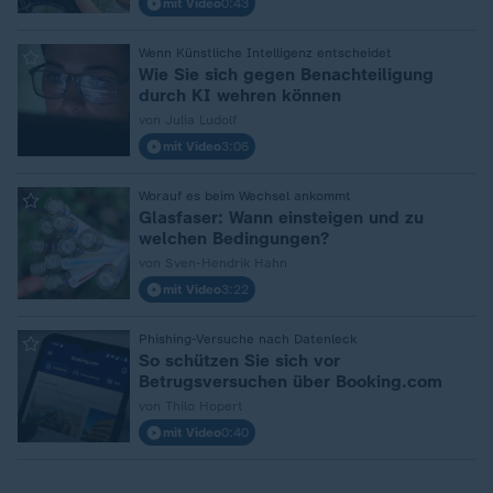
mit Video
0:43
:
Wenn Künstliche Intelligenz entscheidet
Wie Sie sich gegen Benachteiligung
durch KI wehren können
von Julia Ludolf
mit Video
3:06
:
Worauf es beim Wechsel ankommt
Glasfaser: Wann einsteigen und zu
welchen Bedingungen?
von Sven-Hendrik Hahn
mit Video
3:22
:
Phishing-Versuche nach Datenleck
So schützen Sie sich vor
Betrugsversuchen über Booking.com
von Thilo Hopert
mit Video
0:40