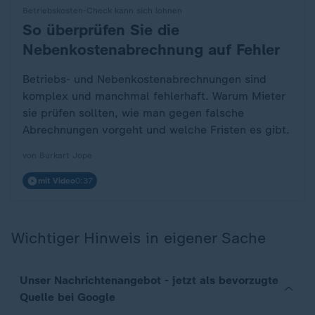
Betriebskosten-Check kann sich lohnen
So überprüfen Sie die
:
Nebenkostenabrechnung auf Fehler
Betriebs- und Nebenkostenabrechnungen sind
komplex und manchmal fehlerhaft. Warum Mieter
sie prüfen sollten, wie man gegen falsche
Abrechnungen vorgeht und welche Fristen es gibt.
von Burkart Jope
mit Video
0:37
Wichtiger Hinweis in eigener Sache
Unser Nachrichtenangebot - jetzt als bevorzugte
Quelle bei Google