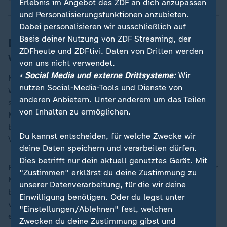
Erlebnis im Angebot des ZDF an dich anzupassen
und Personalisierungsfunktionen anzubieten.
Dabei personalisieren wir ausschließlich auf
Basis deiner Nutzung von ZDF Streaming, der
Die Sozialklausel: Wann Mieter
ZDFheute und ZDFtivi. Daten von Dritten werden
widersprechen können
von uns nicht verwendet.
• Social Media und externe Drittsysteme:
Wir
Nach einer Eigenbedarfskündigung kann der Mieter
nutzen Social-Media-Tools und Dienste von
Widerspruch einlegen und sich dabei auf die
anderen Anbietern. Unter anderem um das Teilen
sogenannte Sozialklausel berufen. Sie erlaubt es dem
von Inhalten zu ermöglichen.
Mieter, sich auf besondere persönliche Härten zu
berufen und so das grundsätzliche Recht des
Du kannst entscheiden, für welche Zwecke wir
Vermieters auf Eigenbedarf einzuschränken.
deine Daten speichern und verarbeiten dürfen.
Dies betrifft nur dein aktuell genutztes Gerät. Mit
Für einen Widerspruch nach der Sozialklausel muss der
"Zustimmen" erklärst du deine Zustimmung zu
Mieter darlegen, warum die Kündigung für ihn eine
unserer Datenverarbeitung, für die wir deine
besondere Härte darstellen würde. Eine solche liegt
Einwilligung benötigen. Oder du legst unter
vor, wenn die Beendigung des Mietverhältnisses mit
"Einstellungen/Ablehnen" fest, welchen
erheblichen finanziellen, gesundheitlichen oder
Zwecken du deine Zustimmung gibst und