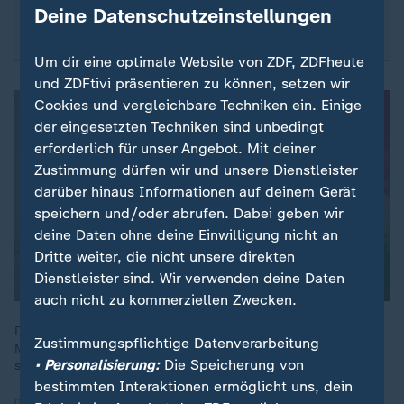
Deine Datenschutzeinstellungen
Prozent mehr.
Um dir eine optimale Website von ZDF, ZDFheute
und ZDFtivi präsentieren zu können, setzen wir
Cookies und vergleichbare Techniken ein. Einige
der eingesetzten Techniken sind unbedingt
erforderlich für unser Angebot. Mit deiner
Zustimmung dürfen wir und unsere Dienstleister
darüber hinaus Informationen auf deinem Gerät
speichern und/oder abrufen. Dabei geben wir
deine Daten ohne deine Einwilligung nicht an
Dritte weiter, die nicht unsere direkten
Dienstleister sind. Wir verwenden deine Daten
auch nicht zu kommerziellen Zwecken.
Deutschland ist Mieterland Nummer eins - und der Bedarf an
Zustimmungspflichtige Datenverarbeitung
Mietwohnungen wächst weiter. Doch viele Menschen fragen
• Personalisierung:
Die Speicherung von
sich, ob sie sich Wohnen künftig noch leisten können.
bestimmten Interaktionen ermöglicht uns, dein
06.11.2025 | 1:49 min