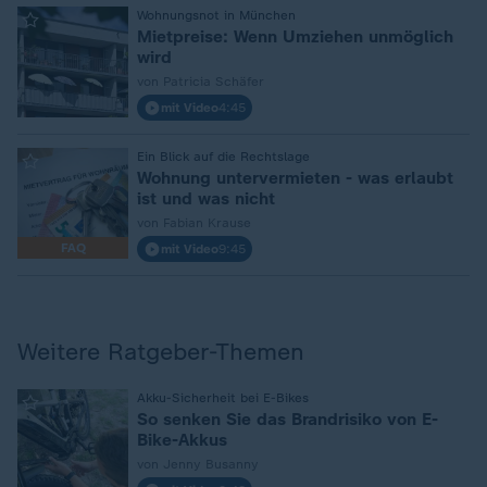
:
Wohnungsnot in München
Mietpreise: Wenn Umziehen unmöglich
wird
von Patricia Schäfer
mit Video
4:45
:
Ein Blick auf die Rechtslage
Wohnung untervermieten - was erlaubt
ist und was nicht
von Fabian Krause
FAQ
mit Video
9:45
Weitere Ratgeber-Themen
:
Akku-Sicherheit bei E-Bikes
So senken Sie das Brandrisiko von E-
Bike-Akkus
von Jenny Busanny