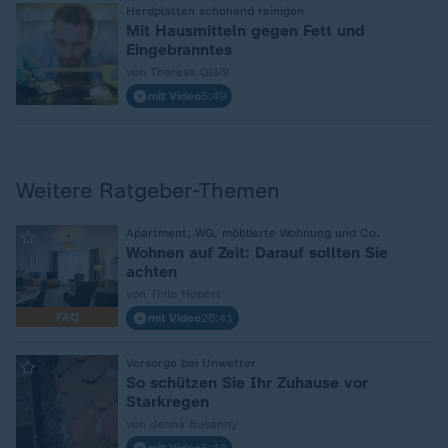
:
Herdplatten schonend reinigen
Mit Hausmitteln gegen Fett und
Eingebranntes
von Theresa Gläßl
mit Video
5:49
Weitere Ratgeber-Themen
:
Apartment, WG, möblierte Wohnung und Co.
Wohnen auf Zeit: Darauf sollten Sie
achten
von Thilo Hopert
FAQ
mit Video
28:41
:
Vorsorge bei Unwetter
So schützen Sie Ihr Zuhause vor
Starkregen
von Jenna Busanny