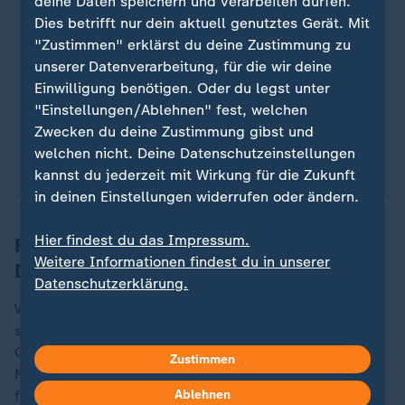
deine Daten speichern und verarbeiten dürfen.
betrieben werden, ist eine regelmäßige
Dies betrifft nur dein aktuell genutztes Gerät. Mit
Entkalkung notwendig, um Kalkablagerungen zu
"Zustimmen" erklärst du deine Zustimmung zu
vermeiden und die Funktionsfähigkeit des Geräts
unserer Datenverarbeitung, für die wir deine
zu erhalten. Wichtig: Beachten Sie unbedingt die
Einwilligung benötigen. Oder du legst unter
Entkalkungshinweise des Herstellers, da die
"Einstellungen/Ablehnen" fest, welchen
Vorgehensweise je nach Modell unterschiedlich
Zwecken du deine Zustimmung gibst und
sein kann.
welchen nicht. Deine Datenschutzeinstellungen
kannst du jederzeit mit Wirkung für die Zukunft
in deinen Einstellungen widerrufen oder ändern.
Hier findest du das Impressum.
Für welche Haushalte sind
Weitere Informationen findest du in unserer
Dampfreiniger zu empfehlen?
Datenschutzerklärung.
Wer sich einen Dampfreiniger zulegen möchte, sollte
sich im Vorfeld Gedanken darüber machen, wo das
Gerät eingesetzt werden soll. Laut Haushaltsexpertin
Zustimmen
Nadia Bouraoui-Gretter sind Dampfreiniger vor allem
für Haushalte zu empfehlen, in denen Kinder oder
Ablehnen