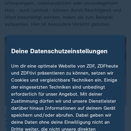
offenporigem, unbehandeltem oder unversiegeltem
Holz - auch Laminat - können durch Feuchtigkeit und
Hitze beschädigt werden, indem sie zum Beispiel
aufquellen. Hier ist besondere Vorsicht geboten.
Deine Datenschutzeinstellungen
Um dir eine optimale Website von ZDF, ZDFheute
und ZDFtivi präsentieren zu können, setzen wir
Cookies und vergleichbare Techniken ein. Einige
der eingesetzten Techniken sind unbedingt
erforderlich für unser Angebot. Mit deiner
Zustimmung dürfen wir und unsere Dienstleister
darüber hinaus Informationen auf deinem Gerät
speichern und/oder abrufen. Dabei geben wir
Das Internet ist voll mit Tipps zur Teppichreinigung - doch
worauf muss man wirklich achten? Wie reinigt man einen
deine Daten ohne deine Einwilligung nicht an
Teppich möglichst schonend und welches Mittel hilft gegen
Dritte weiter, die nicht unsere direkten