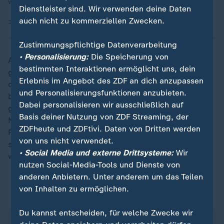
welchen Fleck am besten?
Dienstleister sind. Wir verwenden deine Daten
auch nicht zu kommerziellen Zwecken.
23.10.2024 | 5:58 min
Zustimmungspflichtige Datenverarbeitung
• Personalisierung:
Die Speicherung von
Auch bei Polstermöbeln und Matratzen ist Vorsicht
bestimmten Interaktionen ermöglicht uns, dein
geboten: Empfindliche Stoffe wie Seide, Mikrofaser
Erlebnis im Angebot des ZDF an dich anzupassen
oder Velours können durch Hochdruckdampf
und Personalisierungsfunktionen anzubieten.
beschädigt werden. Daher sollte vor der Anwendung
Dabei personalisieren wir ausschließlich auf
geprüft werden, ob das Material dampfgeeignet ist.
Basis deiner Nutzung von ZDF Streaming, der
Nach der Reinigung ist es besonders wichtig, die
ZDFheute und ZDFtivi. Daten von Dritten werden
Polster vollständig trocknen zu lassen - nur so lässt
von uns nicht verwendet.
sich die Bildung von
Milben
,
Schimmel
und Bakterien
• Social Media und externe Drittsysteme:
Wir
wirksam vermeiden.
nutzen Social-Media-Tools und Dienste von
anderen Anbietern. Unter anderem um das Teilen
von Inhalten zu ermöglichen.
Entkalkung
Du kannst entscheiden, für welche Zwecke wir
Da Dampfreiniger in der Regel mit Leitungswasser