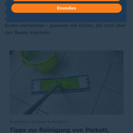
Haustiere
leben. Schließlich könne man mit den
Einstellen
Geräten chemiefrei arbeiten und damit vermeiden,
dass die Tiere ungewollt Reinigungsmittelreste vom
Boden aufnehmen - genauso wie Kinder, die noch über
den Boden krabbeln.
Bodenwisch-Systeme im Vergleich
Tipps zur Reinigung von Parkett,
: