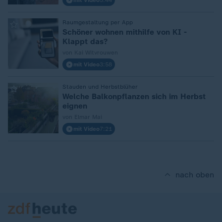
mit Video
5:44
:
Raumgestaltung per App
Schöner wohnen mithilfe von KI -
Klappt das?
von Kai Witvrouwen
mit Video
3:58
:
Stauden und Herbstblüher
Welche Balkonpflanzen sich im Herbst
eignen
von Elmar Mai
mit Video
7:21
nach oben