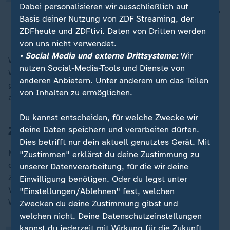
Dabei personalisieren wir ausschließlich auf
Wendepunkt in diesem Krieg werden.
Basis deiner Nutzung von ZDF Streaming, der
Johann Wadephul, CDU
ZDFheute und ZDFtivi. Daten von Dritten werden
von uns nicht verwendet.
• Social Media und externe Drittsysteme:
Wir
Wadephul sagt, Deutschland liefere der Ukraine weiter
nutzen Social-Media-Tools und Dienste von
Waffen. Auch Sanktionspakete gegen Russland seien
anderen Anbietern. Unter anderem um das Teilen
geplant. Er werde außerdem am Montag den
von Inhalten zu ermöglichen.
amerikanischen Senator Graham in Berlin treffen.
Du kannst entscheiden, für welche Zwecke wir
Zollstreit belastet das Verhältnis
deine Daten speichern und verarbeiten dürfen.
Dies betrifft nur dein aktuell genutztes Gerät. Mit
Merz wird in Washington nun der erste Europäer sein,
"Zustimmen" erklärst du deine Zustimmung zu
der Trump trifft - nach dessen Drohung, die EU mit
unserer Datenverarbeitung, für die wir deine
„
Zöllen von 50 Prozent zu bestrafen. Bisher liefen die
Einwilligung benötigen. Oder du legst unter
Verhandlungen schlecht, sagt CSU-Politiker Manfred
"Einstellungen/Ablehnen" fest, welchen
Weber im ZDF:
Zwecken du deine Zustimmung gibst und
welchen nicht. Deine Datenschutzeinstellungen
kannst du jederzeit mit Wirkung für die Zukunft