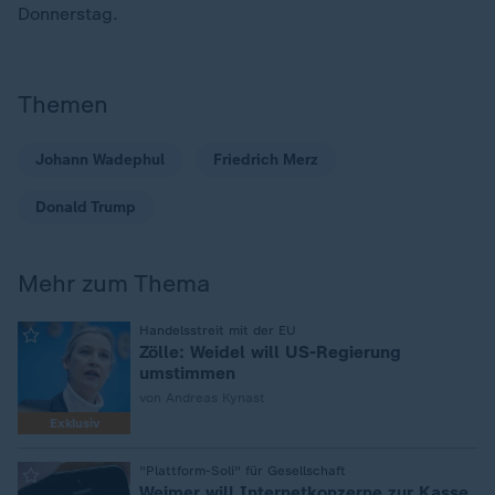
Donnerstag.
Themen
Johann Wadephul
Friedrich Merz
Donald Trump
Mehr zum Thema
:
Handelsstreit mit der EU
Zölle: Weidel will US-Regierung
umstimmen
von Andreas Kynast
Exklusiv
:
"Plattform-Soli" für Gesellschaft
Weimer will Internetkonzerne zur Kasse