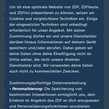
Um dir eine optimale Website von ZDF, ZDFheute
und ZDFtivi präsentieren zu können, setzen wir
Gespräche in Istanbul können
Cookies und vergleichbare Techniken ein. Einige
"Wendepunkt" werden
der eingesetzten Techniken sind unbedingt
erforderlich für unser Angebot. Mit deiner
Themen bei dem Treffen von Merz und Trump in
Zustimmung dürfen wir und unsere Dienstleister
Washington sind neben der Handelspolitik auch die
darüber hinaus Informationen auf deinem Gerät
Lage im Nahen Osten und der
russische Angriffskrieg
speichern und/oder abrufen. Dabei geben wir
gegen die Ukraine
, wie ein Regierungssprecher am
deine Daten ohne deine Einwilligung nicht an
Wochenende mitgeteilt hat.
Dritte weiter, die nicht unsere direkten
Dienstleister sind. Wir verwenden deine Daten
Am Montag wird es im türkischen Istanbul
„
auch nicht zu kommerziellen Zwecken.
Verhandlungen zwischen Russland und der Ukraine
geben. Wadephul nennt die Gespräche "von
Zustimmungspflichtige Datenverarbeitung
Bedeutung".
• Personalisierung:
Die Speicherung von
bestimmten Interaktionen ermöglicht uns, dein
Erlebnis im Angebot des ZDF an dich anzupassen
Das kann der Auftakt zum
und Personalisierungsfunktionen anzubieten.